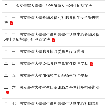
合
二十、國立臺灣大學學生宿舍餐廳及福利社招商辦法
會
議
二十一、國立臺灣大學餐廳及福利社膳食衛生安全管理辦
紀
法
錄
搜
尋
二十二、國立臺灣大學學生事務處學生活動中心餐廳及褔
利社膳食督導小組設置辦法
其
它
二十三、國立臺灣大學膳食協調委員會設置辦法
業
務
二十四、國立臺灣大學疑似食物中毒案件處理要點
相
關
二十五、國立臺灣大學加強校內食品衛生管理要點
活
動
二十六、國立臺灣大學學生自治組織及學生社團輔導辦法
二十七、國立臺灣大學學生事務處學生活動中心社團專用