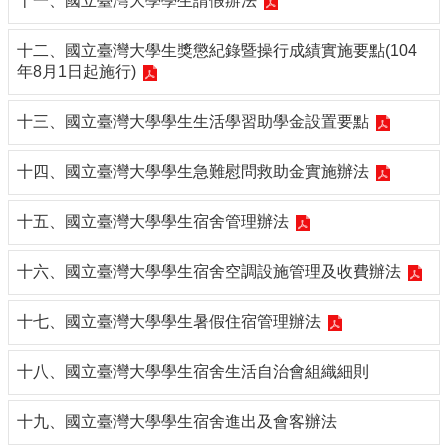
十一、國立臺灣大學學生請假辦法
編
行
十二、國立臺灣大學生獎懲紀錄暨操行成績實施要點(104
政
年8月1日起施行)
會
議
十三、國立臺灣大學學生生活學習助學金設置要點
校
務
十四、國立臺灣大學學生急難慰問救助金實施辦法
會
議
十五、國立臺灣大學學生宿舍管理辦法
校
務
十六、國立臺灣大學學生宿舍空調設施管理及收費辦法
發
展
十七、國立臺灣大學學生暑假住宿管理辦法
規
劃
委
十八、國立臺灣大學學生宿舍生活自治會組織細則
員
會
十九、國立臺灣大學學生宿舍進出及會客辦法
綜