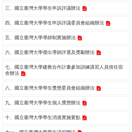
導
三、國立臺灣大學學生申訴評議辦法
覽
常
四、國立臺灣大學學生申訴評議委員會組織辦法
見
問
答
五、國立臺灣大學導師制實施辦法
關
六、國立臺灣大學傑出導師評選及獎勵辦法
於
秘
七、國立臺灣大學建教合作計畫參加訓練講習人員借住宿
書
舍辦法
室
服
八、國立臺灣大學學生獎懲委員會組織辦法
務
團
九、國立臺灣大學學生個人獎懲辦法
隊
法
十、國立臺灣大學學生消過實施要點
規
彙