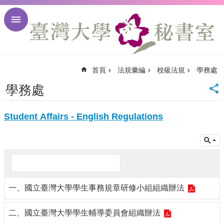
跳到主要內容區塊
進
階
搜
尋
首頁
法規彙編
校級法規
學務處
回
首
學務處
頁
臺
Student
Affairs - English Regulations
大
首
頁
臺
大
校
訊
一、國立臺灣大學學生事務規章研修小組組織辦法
English
網
二、國立臺灣大學學生輔導委員會組織辦法
站