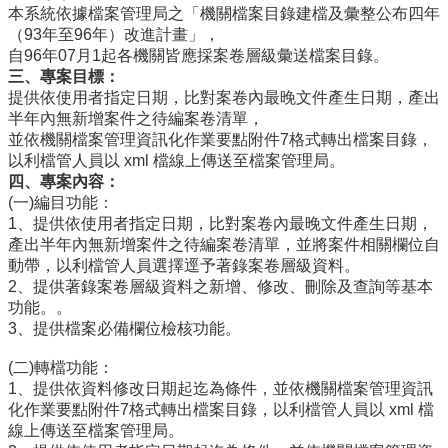
本系統依據檔案管理局之「機關檔案目錄建檔及彙整公布四年
導
（93年至96年）改進計畫」，
覽
自96年07月1起各機關皆應採案卷層級彙送檔案目錄。
常
三、專案目標：
見
提供依使用者指定日期，比對案卷內最晚文件產生日期，產出
問
半年內無新增案件之待編案卷清單，
答
並依機關檔案管理資訊化作業要點附件7格式轉出檔案目錄，
以利檔管人員以 xml 檔線上傳送至檔案管理局。
關
四、專案內容：
於
(一)編目功能：
秘
1、提供依使用者指定日期，比對案卷內最晚文件產生日期，
書
產出半年內無新增案件之待編案卷清單，並將案件相關欄位自
室
動帶，以利檔管人員選擇逕予著錄案卷層級資料。
服
2、提供著錄案卷層級資料之新增、修改、刪除及查詢等基本
務
功能。。
團
3、提供檔案必備欄位檢核功能。
隊
(二)轉檔功能：
法
1、提供依資料修改日期起迄為條件，並依機關檔案管理資訊
規
化作業要點附件7格式轉出檔案目錄，以利檔管人員以 xml 檔
彙
線上傳送至檔案管理局。