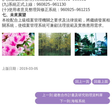
合
(九)系統正式上線：960825--961130
會
(十)使用者意見整理與修正系統：960925--961215
議
七、未來展望
紀
本校配合上級檔案管理機關之要求及法律規範，將繼續發展相
錄
關系統，使檔案管理系統可兼顧法理規範及實務應用需求。
搜
尋
其
它
業
務
上版日期：2019-03-05
相
關
活
回上一頁
回最上面
動
上一則:建教合作計畫及研究助理資料庫
下一則:海報系統