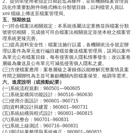
編
2、提供依使用者指定日期起迄為條件，並依機關檔案管理資
訊化作業要點附件8格式轉出分類號目錄，以利檔管人員以
行
xml 檔線上傳送至檔案管理局。
政
五、預期效益
會
(一)符合檔案法相關規定：本系統係屬法定業務並與檔案分類
議
號密切相關，完成後可符合檔案法相關規定並使本校之檔案管
理系統更臻完善。
校
(二)提高資料安全性：檔案法施行以還，各機關依法令規定辦
務
理以案件為單元進行編目建檔並彙送檔案管理局，該局以案件
會
為單元公布檔案目錄，每有侵害個人隱私情事發生；改以案卷
議
層級為彙送及公布單元可減低侵害個人隱私之虞。
(三)方便檔案應用：案卷層級之著錄係以能瞭解完整案情及案
校
件間之關聯性為主並可兼顧機關內部檔案保管、檢調等需求。
務
六、進度說明（或推動紀要）
發
(一)系統流程規劃：960501—960605
展
(二)系統架構與功能設計：960516--960630
規
(三)使用介面設計：960601--960715
劃
(四)資料庫設計與建置：960601--960731
委
(五)系統結構與程式設計：960601--960815
員
(六)系統整合：960701--960831
會
(七)系統上線測試：960716--960831
綜
(八)測試結果整理與系統修正：960801--960831