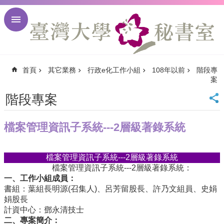
跳到主要內容區塊
進
階
搜
尋
首頁
其它業務
行政e化工作小組
108年以前
階段專
回
案
首
頁
階段專案
臺
大
檔案管理資訊子系統---2層級著錄系統
首
頁
臺
檔案管理資訊子系統---2層級著錄系統
大
檔案管理資訊子系統---2層級著錄系統：
校
一、工作小組成員：
訊
書組：葉組長明源(召集人)、呂芳留股長、許乃文組員、史娟
English
娟股長
計資中心：鄧永清技士
網
二、專案簡介：
站