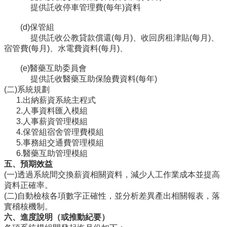
提供託收停車管理費(每年)資料
合
會
(d)保管組
議
提供託收公教貸款償還(每月)、收回房租津貼(每月)、
紀
宿管費(每月)、水電費資料(每月)、
錄
搜
(e)醫藥互助委員會
尋
提供託收醫藥互助保險費資料(每年)
(二)系統規劃
其
1.出納薪資系統主程式
它
2.人事資料匯入模組
業
3.人事薪資管理模組
務
4.保管組宿舍管理費模組
相
5.事務組交通費管理模組
關
6.醫藥互助管理模組
活
五、預期效益
動
(一)透過系統間交換薪資相關資料，減少人工作業成本並提高
資料正確率。
(二)自動檢核各項數字正確性，並分析差異產出相關報表，落
實稽核機制。
六、進度說明（或推動紀要）