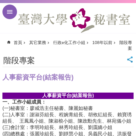
跳到主要內容區塊
進
階
搜
尋
首頁
其它業務
行政e化工作小組
108年以前
階段專
回
案
首
頁
階段專案
臺
大
人事薪資平台(結案報告)
首
頁
臺
人事薪資平台
(
結案報告
)
大
一、工作小組成員：
校
(一)秘書室：廖咸浩主任秘書、陳麗如秘書
訊
(二)人事室：謝淑芬組長、程婉青組長、胡攸紅組長、賴寶琇
English
組長、 王鳳鳳小姐、陳淑桹小姐、陳政勳先生、林宛儀小姐
(三)會計室：李明玲組長、林秀玲組長、劉靄嬌小姐
網
(四)總務處：張麗珍組長、劉靜慧小姐、吳義民小姐、洪振發
站