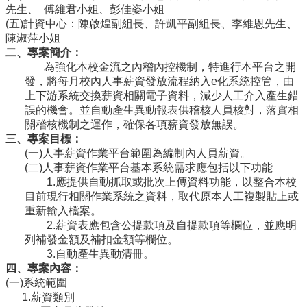
先生、 傅維君小姐、彭佳姿小姐
導
(五)計資中心：陳啟煌副組長、許凱平副組長、李維恩先生、
覽
陳淑萍小姐
常
二、專案簡介：
見
為強化本校金流之內稽內控機制，特進行本平台之開
問
發，將每月校內人事薪資發放流程納入e化系統控管，由
答
上下游系統交換薪資相關電子資料，減少人工介入產生錯
誤的機會。並自動產生異動報表供稽核人員核對，落實相
關
關稽核機制之運作，確保各項薪資發放無誤。
於
三、專案目標：
秘
(一)人事薪資作業平台範圍為編制內人員薪資。
書
(二)人事薪資作業平台基本系統需求應包括以下功能
室
1.應提供自動抓取或批次上傳資料功能，以整合本校
服
目前現行相關作業系統之資料，取代原本人工複製貼上或
務
重新輸入檔案。
團
2.薪資表應包含公提款項及自提款項等欄位，並應明
隊
列補發金額及補扣金額等欄位。
3.自動產生異動清冊。
法
四、專案內容：
規
(一)系統範圍
彙
1.薪資類別