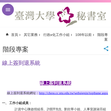
跳到主要內容區塊
進
階
搜
尋
首頁
其它業務
行政e化工作小組
108年以前
階段專
回
案
首
頁
階段專案
臺
大
線上簽到退系統
首
頁
臺
大
線上簽到退系統
校
訊
線上簽到退系統網址：
http://chess.cc.ntu.edu.tw/websignin/topframe.aspx
English
一、
工作小組成員：
網
站
計資中心陳啟煌組長、
許凱平先生、
劉欣華小姐、人事室謝淑芬組