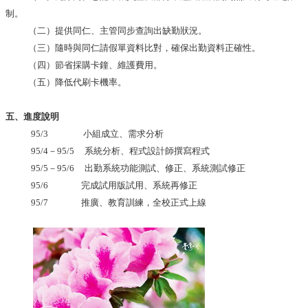
編
制。
行
（二）提供同仁、主管同步查詢出缺勤狀況。
政
（三）隨時與同仁請假單資料比對，確保出勤資料正確性。
會
（四）節省採購卡鐘、維護費用。
議
（五）降低代刷卡機率。
校
務
五、進度說明
會
95/3
小組成立、
需求分析
議
95/4－95/5
系統分析、程式設計師撰寫程式
校
95/5－95/6
出勤系統功能測試、修正、系統測試修正
務
95/6
完成試用版試用、系統再修正
發
95/7
推廣、教育訓練，全校正式上線
展
規
劃
委
員
會
綜