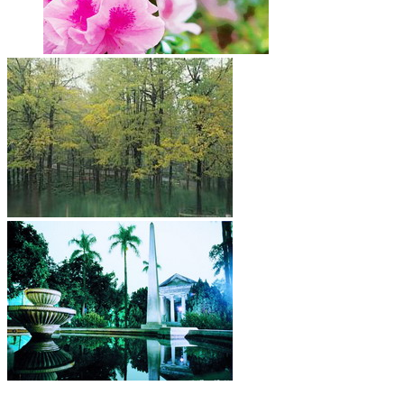
合
會
議
紀
錄
搜
尋
其
它
業
務
相
關
活
動