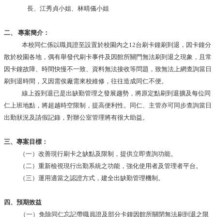
導
長、江秀貞小姐、林晴儀小姐
覽
常
二、
專案簡介：
見
本校同仁係以職員證至設置於校園內之
12台刷卡鐘刷到退，因卡鐘分
問
散於校園各地，偶有舉發代刷卡事件及因館所關門無法刷到退之現象，且常
答
因卡鐘故障、時間快慢不一致、資料無法接收等問題，致無法上網查詢當日
關
刷到退時間，又因需俟廠需來校維修，往往造成同仁不便。
於
線上簽到退已是出缺勤管理之發展趨勢，將原定點刷到退擴及每位同
秘
仁上班地點，將超越時空限制，提高便利性。同仁、主管亦可同步查詢當日
書
出勤狀況及請假記錄，對辦公室管理將有很大助益。
室
服
三、專案目標：
務
（一）改善現行刷卡之缺點及限制，提供立即查詢功能。
團
（二）重新檢視現行出勤系統之功能，強化使用者及管理者平台。
隊
（三）運用適當之認證方式，建全出缺勤管理機制。
法
規
四、預期效益
彙
（一）免除同仁忘記帶職員證及部分卡鐘因館所關閉無法刷到退之限