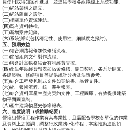
編
員使用或得知案件進度，並連結學校各組織線上系統功能。
(一)網站架構之建立。
行
(二)網站版面之設計。
政
(三)相關單位資源連結。
會
(四)既有資料轉檔。
議
(五)新增案件紀錄。
(六)系統測試(包括穩定性、使用性、細膩度之探討)。
校
五、預期效益
務
(一)結合網路報修加快修繕流程。
會
(二)節省組內文件製作流程。
議
(三)與會計室帳務結合有利經費管控。
(四)產生年度經費報表如宿舍修繕、開口契約、各系所開支、
校
各建築物、修繕項目等提供統計分析及決策參考。
務
(五)結合工程發包制式文件如契約書、品管文件。
發
(六)統一報帳流程、統一產生報表。
展
(七)結合資料庫產生歷史契約文件、工程圖庫，有效提供建築
規
物平面圖查詢。
劃
(八)產生建築物歷史修繕報表。
委
六、進度說明（或推動紀要）
員
營繕組營繕工程作業有其專業性，且需配合學校各單位的作業
會
及資料上之協調，調整行政業務e化時程，本案推動進度如
綜
下，預計96年7月系統上線正式啟動。