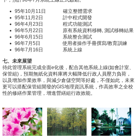
合
會
95年10月11日 確立整體需求
議
95年11月2日 計中程式開發
紀
96年4月23日 程式功能測試
錄
96年5月22日 原有系統資料移轉, 測試移轉結果
搜
96年6月15日 系統整合測試
尋
96年7月5日 使用者操作手冊撰寫/教育訓練
96年7月16日 系統上線
其
七、未來展望
它
待此管理系統完成全面e化後，配合其他系統上線(如會計室、
業
保管組)，預期無紙化資料庫將大幅降低行政人員壓力負荷，
務
以及增加作業效率，與減少倉儲空間等好處，不僅如此，未來
相
更可以搭配保管組開發的GIS地理資訊系統，作高效率之全校
關
性的修繕作業管理，增進營繕組行政效能。
活
動