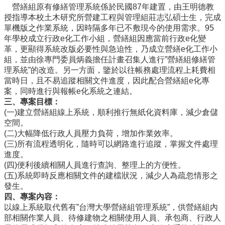
營繕組原有修繕管理系統係於民國87年建置，由王明德教
導
授指導本校土木研究所營建工程與管理組莊志弘碩士生，完成
覽
單機版之作業系統，因時隔多年已不敷現今的使用需求。95
常
年學校成立行政e化工作小組，營繕組因應當前行政e化變
見
革，更顯得系統改版必要性與急迫性，乃成立營繕e化工作小
問
組，並由徐專門委員炳義擔任計畫召集人進行”營繕組修繕管
答
理系統”的改造。另一方面，鑒於以往帳務處理流程上耗費相
當時日，且不易追蹤相關文件進度，因此配合營繕組e化專
關
案，同時進行與報帳e化系統之連結。
於
三、專案目標：
秘
(一)建立營繕組線上系統，順利推行無紙化資料庫，減少倉儲
書
空間。
室
(二)大幅降低行政人員壓力負荷，增加作業效率。
服
(三)所有流程透明化，隨時可以網路進行追蹤，掌握文件處理
務
進度。
團
(四)便利後續相關人員進行查詢、整理上的方便性。
隊
(五)系統即時反應相關文件的建檔狀況，減少人為疏忽情形之
發生。
法
四、專案內容：
規
以線上系統取代舊有”台灣大學營繕組管理系統”，供營繕組內
彙
部相關作業人員、待修建物之相關使用人員、承包商、行政人