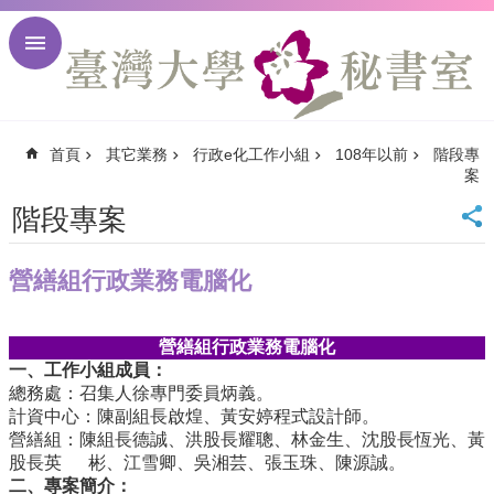
跳到主要內容區塊
進
階
搜
尋
首頁
其它業務
行政e化工作小組
108年以前
階段專
回
案
首
頁
階段專案
臺
大
營繕組行政業務電腦化
首
頁
臺
營繕組行政業務電腦化
大
一、工作小組成員：
校
總務處：召集人徐專門委員炳義。
訊
計資中心：陳副組長啟煌、黃安婷程式設計師。
English
營繕組：陳組長德誠、洪股長耀聰、林金生、沈股長恆光、黃
股長英 彬、江雪卿、吳湘芸、張玉珠、陳源誠。
網
二、專案簡介：
站