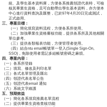
導
統、及學生基本資料庫，方便各系推薦領證代表時，可檢
覽
核其畢業生資格，且可自動帶出學生基本資料，亦方便本
中心進行資料查詢及匯整，已於97年4月20日完成測試，
常
正式啟用。
見
三、專案目標：
問
（一）簡化填寫資料流程，方便各系所使用。
答
（二）加強畢業生資格審核功能，提供各系所及其他相關
單位參考。
關
（三）提供各類報表功能，方便管理者使用。
於
（四）結合ntu email帳號單一登入(Single Sign-On,
秘
SSO)，免除使用者需記多組帳號密碼之麻煩。
書
四、專案內容：
室
（一）各系所登錄
服
（二）填寫、修改及列印名單
務
（三）各式名單管理及匯出
團
（四）領證代表名單公告
隊
（五）領證代表email 通知
（六）系統文字維護
法
五、預期效益
規
（一）簡化各系填寫推薦名單流程
彙
（二）提供畢業生資格查核功能