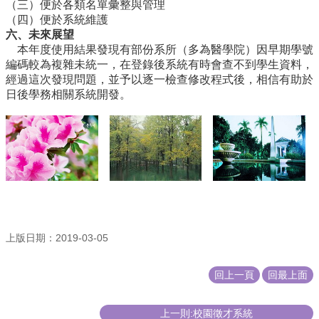
編
（三）便於各類名單彙整與管理
（四）便於系統維護
行
六、未來展望
政
本年度使用結果發現有部份系所（多為醫學院）因早期學號
會
編碼較為複雜未統一，在登錄後系統有時會查不到學生資料，
議
經過這次發現問題，並予以逐一檢查修改程式後，相信有助於
日後學務相關系統開發。
校
務
會
議
校
務
發
展
規
上版日期：2019-03-05
劃
委
員
回上一頁
回最上面
會
上一則:校園徵才系統
綜