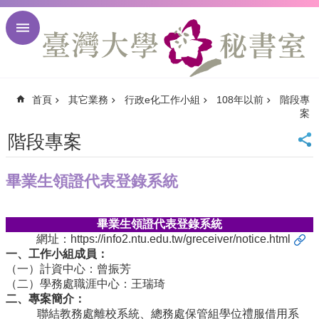
跳到主要內容區塊
進
階
搜
尋
首頁
其它業務
行政e化工作小組
108年以前
階段專
回
案
首
頁
階段專案
臺
大
畢業生領證代表登錄系統
首
頁
臺
畢業生領證代表登錄系統
大
網址：
https://info2.ntu.edu.tw/greceiver/notice.html
校
一、工作小組成員：
訊
（一）計資中心：曾振芳
English
（二）學務處職涯中心：王瑞琦
二、專案簡介：
網
站
聯結教務處離校系統、總務處保管組學位禮服借用系