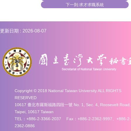
合
下一則:求才求職系統
會
議
紀
錄
更新日期
2026-08-07
搜
尋
其
它
業
務
相
關
Copyright © 2018 National Taiwan University ALL RIGHTS
活
RESERVED
動
10617 臺北市羅斯福路四段一號 No. 1, Sec. 4, Roosevelt Road,
Taipei, 10617 Taiwan
TEL：+886-2-3366-2037 Fax：+886-2-2362-9997、+886-2-
2362-0886