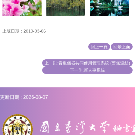
合
會
議
紀
錄
上版日期：2019-03-06
搜
尋
回上一頁
回最上面
其
它
上一則:貴重儀器共同使用管理系統 (暫無連結)
業
下一則:新人事系統
務
相
關
活
更新日期
2026-08-07
動