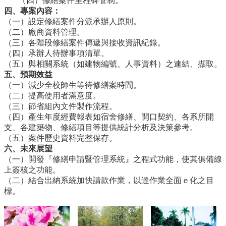
編
（四）修繕案件里程碑管制。
四、專案內容：
行
（一）設定修繕案件分派承辦人原則。
政
（二）廠商資料管理。
會
（三）各階段修繕案件傳遞與接收資訊紀錄。
議
（四）承辦人待辦事項清單。
（五）與相關系統（如建物編號、人事資料）之連結、擷取。
校
五、預期效益
務
（一）減少全校師生等待修繕案時間。
會
（二）提高使用者滿意度。
議
（三）節省組內文件製作流程。
（四）產生年度經費報表如宿舍修繕、開口契約、各系所開
校
支、各建築物、修繕項目等提供統計分析及決策參考。
務
（五）案件歷史資料完整保存。
發
六、未來展望
展
（一）開發『修繕申請暨管理系統』之程式功能，使其俱備線
規
上簽核之功能。
劃
（二）結合出納系統加快請款作業，以達作業全面ｅ化之目
委
標。
員
會
綜