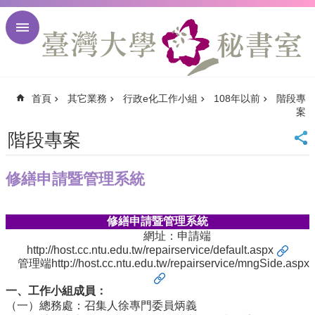
跳到主要內容區塊
進
階
搜
尋
首頁
其它業務
行政e化工作小組
108年以前
階段專
回
案
首
頁
階段專案
臺
大
修繕申請暨管理系統
首
頁
臺
修繕申請暨管理系統
大
網址：申請端
校
http://host.cc.ntu.edu.tw/repairservice/default.aspx
訊
管理端
http://host.cc.ntu.edu.tw/repairservice/mngSide.aspx
English
一、工作小組成員：
網
（一）總務處：召集人徐專門委員炳義
站