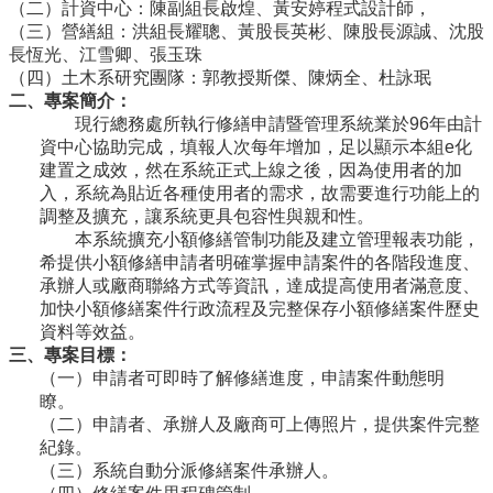
（二）計資中心：陳副組長啟煌、黃安婷程式設計師，
導
（三）營繕組：洪組長耀聰、黃股長英彬、陳股長源誠、沈股
覽
長恆光、江雪卿、張玉珠
常
（四）土木系研究團隊：郭教授斯傑、陳炳全、杜詠珉
見
二、專案簡介：
問
現行總務處所執行修繕申請暨管理系統業於96年由計
答
資中心協助完成，填報人次每年增加，足以顯示本組e化
建置之成效，然在系統正式上線之後，因為使用者的加
關
入，系統為貼近各種使用者的需求，故需要進行功能上的
於
調整及擴充，讓系統更具包容性與親和性。
秘
本系統擴充小額修繕管制功能及建立管理報表功能，
書
希提供小額修繕申請者明確掌握申請案件的各階段進度、
室
承辦人或廠商聯絡方式等資訊，達成提高使用者滿意度、
加快小額修繕案件行政流程及完整保存小額修繕案件歷史
服
資料等效益。
務
三、專案目標：
團
（一）申請者可即時了解修繕進度，申請案件動態明
隊
瞭。
法
（二）申請者、承辦人及廠商可上傳照片，提供案件完整
規
紀錄。
彙
（三）系統自動分派修繕案件承辦人。