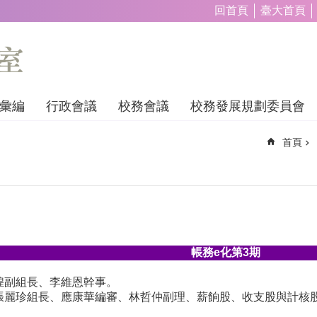
回首頁
臺大首頁
彙編
行政會議
校務會議
校務發展規劃委員會
首頁
帳務e化第3期
煌副組長、李維恩幹事。
張麗珍組長、應康華編審、林哲仲副理、薪餉股、收支股與計核