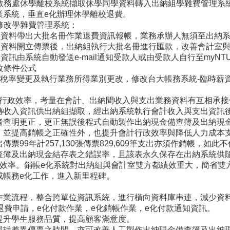
處休學離校系統擷取休學同學資料轉入出納組學雜費管理系統
業系統，垂直e化辦理休學離校退費。
費修改學雜費管理系統：
資料帶出大批名冊作業退費資訊報帳，業務承辦人無須至出納系
資料開立傳票後，出納組執行大批名冊進行匯款，改善會計室與
訊由系統自動發送e-mail通知受款人或由受款人自行至myNT
修改條件公式
率變更及執行業務所得業別更改，修改台大帳務系統-臨時薪
效率，考量在會計、出納間收入與支出業務資料有互相承接使
傳收入資訊供出納組擷取，經出納系統執行會計收入與支出資訊
者查明更正，更正無誤後程式自動製作出納現金備查簿及出納現
並提高銷帳之正確性外，也提升會計行政效率與降低人力成本支出；以
傳票99年計257,130張傳票829,609筆支出亦須作銷帳，
查簿及出納現金結存表之錯誤率，且該表永久保存在出納系統供
化效率。銷帳e化系統對出納組與會計室雙方都績效重大，簡省雙
成帳務e化工作，進入新里程碑。
作業流程，整合跨單位資訊系統，進行橫向資料庫串連，減少資
退費申請，e化付款作業，e化銷帳作業，e化付款通知資訊。
提升學生服務品質，提高顧客滿意度。
尋找差異傳票之時間，亦可改善人工製作出納現金備查簿及出納