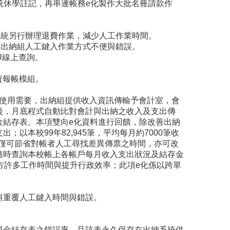
休學註記，再串連帳務e化製作大批名冊請款作
統另行辦理退費作業，減少人工作業時間。
出納組人工鍵入作業方式不便與錯誤。
U線上查詢。
資報帳模組。
用需要，出納組提供收入資訊傳輸予會計室，會
後，月底程式自動比對會計與出納之收入及支出傳
金結存表。本項雙向e化資料進行回饋，除改善出納
本校99年82,945筆，平均每月約7000筆收
如此不僅可節省對帳者人工尋找差異傳票之時間，亦可改
隨時查詢本校帳上各帳戶每月收入支出狀況及結存金
方許多工作時間與提升行政效率；此項e化係以跨單
料重覆人工鍵入時間與錯誤。
現金結存表之錯誤率，且該表永久保存在出納系統供