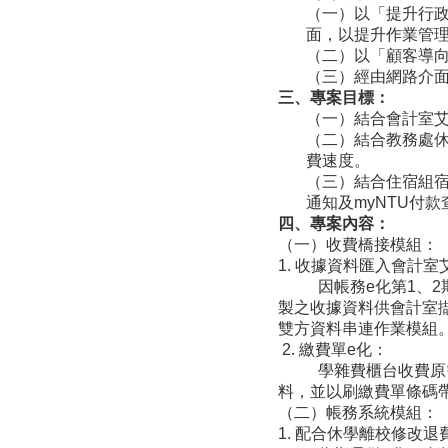
（一）以「提升行
面，以提升作業管
（二）以「顧客導
（三）經由網路介
三、專案目標：
（一）結合會計室
（二）結合教務處
費速度。
（三）結合住宿組宿
通知及myNTU付
四、專案內容：
（一）收費橋接模組：
1. 收據資料匯入會計
因帳務e化第1、2期
製之收據資料供會計室
雙方資料串連作業模組
2. 繳費單e化：
學雜費櫃台收費原需一
料，並以刷繳費單條碼
（二）帳務系統模組：
1. 配合休學離校修改