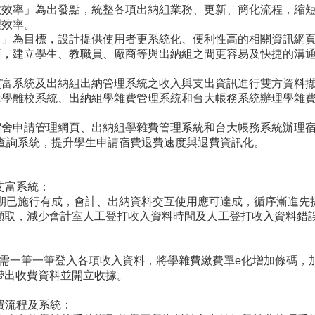
政效率」為出發點，統整各項出納組業務、更新、簡化流程，縮
理效率。
向」為目標，設計提供使用者更系統化、便利性高的相關資訊網
面，建立學生、教職員、廠商等與出納組之間更容易及快捷的溝
艾富系統及出納組出納管理系統之收入與支出資訊進行雙方資料擷
休學離校系統、出納組學雜費管理系統和台大帳務系統辦理學雜費
舍申請管理網頁、出納組學雜費管理系統和台大帳務系統辦理宿費e
款查詢系統，提升學生申請宿費退費速度與退費資訊化。
室艾富系統：
已施行有成，會計、出納資料交互使用應可達成，循序漸進先
擷取，減少會計室人工登打收入資料時間及人工登打收入資料錯
。
筆一筆登入各項收入資料，將學雜費繳費單e化增加條碼，加
帶出收費資料並開立收據。
退費流程及系統：