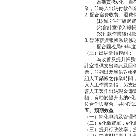
為期貫徹e化，自教務
業，並轉入出納付款作
2. 配合宿費收費、退
(1)擷取住宿組退費
(2)會計室帶入報帳
(3)付款作業後付款資
3. 臨時薪資報帳系統
配合國稅局99年度稅
（三）出納銷帳模組：
為改善及提升帳務行政
計室提供支出資訊及回
票，並列出差異供對帳
組人工銷帳之作業時間，
入人工作業銷帳，另支出
善人工製作出納現金備
額，有助於提升出納e
位合作與整合，共同完
五、預期效益
（一）簡化申請及管理
（二）e化繳費單，e化
（三）提升行政效率，
（四）節省對帳者人工