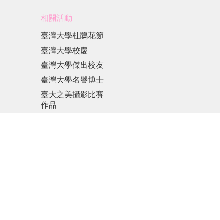
相關活動
臺灣大學杜鵑花節
臺灣大學校慶
臺灣大學傑出校友
臺灣大學名譽博士
臺大之美攝影比賽
作品
斐陶斐榮譽學會
各項講座歷屆獲獎
名單
傑出人才發展基金
會
更新日期
2026-08-07