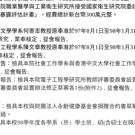
學院職業醫學與工業衛生研究所
接受國家衛生研究院委
暴露評估計畫」，經費總計新台幣
300萬
元整。
：
國文學學系何寄澎教授原奉准於
97年8月1日至98年1
研究，業奉核定，提會報告。
學工程學系陳文章教授原奉准於
97年8月1日至98年1
奉核定，提會報告。
報告：
檢具本院社會工作學系與香港中文大學社會工作
)，提
會報告
。
院報告：檢具本院電子工程學研究所教師評審委員會設
評審委員會設置辦法修正草案各
1份(附件2)，提
會報告
提：檢具本校與財團法人
永齡健康
基金會捐贈合約書草
通過。
檢具本校
98學年度各學系（所）學士班、碩(含碩士在職