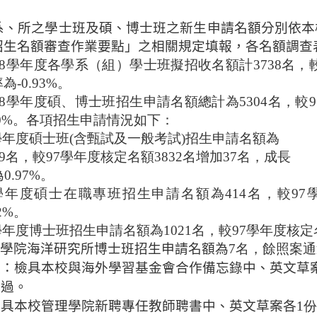
系、所之學士班及碩、博士班之新生申請名額分別依本
招生名額審查作業要點」之相關規定填報，各名額調查
98學年度各學系（組）
學士班擬招收
名額計3738名，
為-0.93%。
8
學年度碩
、博士班招生申請名額總計為5304名，較9
80%。各項招生申請情況如下：
8學年度碩士班(含甄試及一般考試)招生申請名額為
69名，較97學年度核定名額3832名增加37名，成長
為
0.97%。
98學年度碩士在職專班招生申請名額為414名，較9
22%。
8學年度博士班招生申請名額為1021名，較97學年度核定名
學院海洋研究所博士班招生申請名額為
7名，
餘照案
通
提：檢具本校與海外學習基金會合作備忘錄中、英文
草
通過。
檢具本校
管理學院新聘專任教師聘書中、英文草案各
1