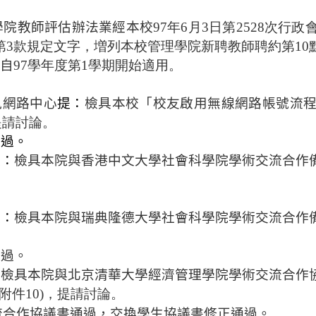
學院教師評估辦法業經本校
97年6月3日第2528次行
第3款規定文字，増列本校管理學院新聘教師聘約第10
自
97學年度第1學期開始適用。
。
訊網路中心
提：
檢具本校
「校友啟用無線網路帳號流
提請討論。
通過。
提：
檢具本院與香港中文大學社會科學院學術交流合作
。
提：
檢具本院與瑞典隆德大學社會科學院學術交流合作
通過。
：
檢具本院與北京清華大學經濟管理學院學術交流合作
(附件10)，提請討論。
流合作協議書
通過，
交換學生協議書
修正通過。