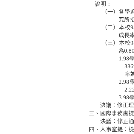
說明：
（一）各學
究所
（二）本校
成長率
（三）本校
9
為0.
1.9
38
率
2.
2.
3.9
決議：修正理
三、國際事務處
決議：修正
四、人事室提：