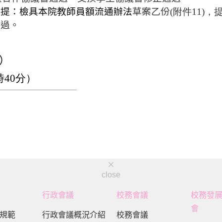
院提：檢具本院教師員額流通辦法
草案乙份
(附件11)
通過。
）
時40分）
close
行政會議
校務會議
校務發
會
規範
行政會議概況介紹
校務會議