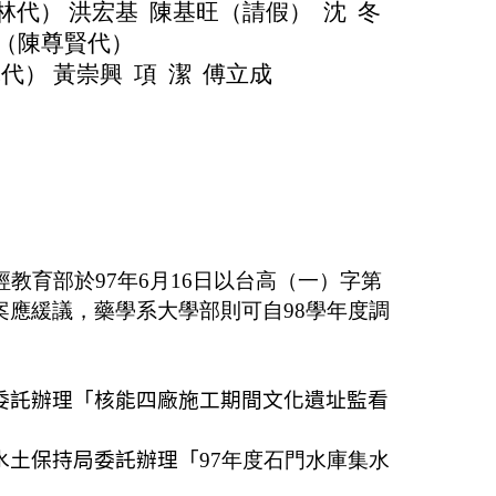
林代） 洪宏基
陳基旺
（請假）
沈
冬
（陳尊賢代
）
代） 黃崇興
項
潔
傅立成
經教育部於97年6月16日以台高（一）字第
乙案應緩議，藥學系
大學部則可
自98學年度調
委託辦理「核能四廠施工期間文化遺址監看
水土保持局委託辦理「
97年度石門水庫集水