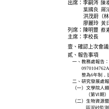
出席：李嗣
涔
陳
葉國良
羅
洪
茂蔚（林
廖麗玲
黃
列席：陳明豐
蔡
主席：李校長
壹、確認上次會議
貳、報告事項
一、教務處報告
097010
整為6年制，
二、
研究發展處
（一）文學院人
（第Ⅵ期）
（二）生物資源
區泥砂監測