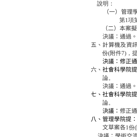
說明：
（一）
管理
第1項
（二）本案擬
決議：通過
五、
計算機及資
份(附件7)，
決議：修正
六、
社會科學院
論。
決議：通過
七、社會科學院
論。
決議：
修正
八、管理學院提
文草案各
1份
決議：學術交