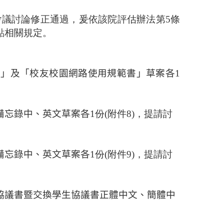
政會議討論修正通過，
爰
依該院評估辦法第5條
點相關規定。
程」及「校友校園網路使用規範書」草
案各
1
備忘錄中、英文草案各
1份(附件8)，提請討
備忘錄中、英文草案各
1份(附件9)，提請討
協議書暨交換學生協議書正體中文、簡體中