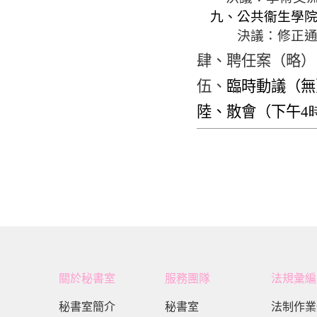
九、公共衞生學
決議：修正
肆、聘任案（略）
伍、
臨時動議（無
陸、散會（下午
4
關於秘書室
服務團隊
法規彙編
秘書室簡介
秘書室
法制作業