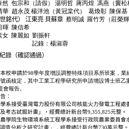
泰然
包宗和（請假） 湯明哲
蔣丙煌
馮燕（竇松
清華
趙永茂 楊泮池（黃冠棠代）
葛煥彰
陳
保基
世銘代
） 江東亮
貝蘇章
蔡明誠
羅竹芳
（莊榮輝
日暉
陳信希
素女
陳麗如
劉振軒
記錄：楊淑蓉
紀錄（確認通過）
：本校申請於
98學年度增設調整特殊項目系
所班案
，業
4762A號函核定，其中工業工程學研究所申請增設博士班
提會報告。
報告：
類學系接受臺灣電力股份有限公司核能火力發電工程處
及考古試掘計畫」，經費總計新台幣
9,355,825
元整。
暨農學院生物環境系統工程學系接受行政院農業委員會
調查分析之研究計畫」，經費總計新台幣730萬
元整。