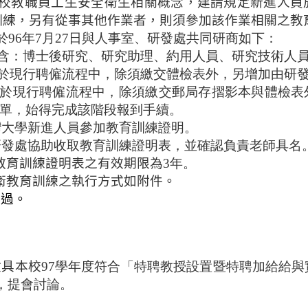
校教職員工生安全衛生相關概念，建請規定新進人員
訓練，另有從事其他作業者，則須參加該作業相關之教
96年7月27日與人事室、研發處共同
研
商如下：
包含：博士後研究、研究助理、約用人員、研究技術人
：於現行聘僱流程中，除須繳交體檢表外，另增加由研
員：於現行聘僱流程中，除須繳交郵局存摺影本與體檢
單，始得完成該階段報到手續。
灣大學新進人員參加教育訓練證明。
與研發處協助收取教育訓練證明表，並確認負責老師具名
教育訓練證明表之有效期限為
3年。
衛教育訓練之執行方式如附件。
通過。
檢具本校
97學年度符合「特聘教授
設置暨特聘
加給給與
，提會討論。