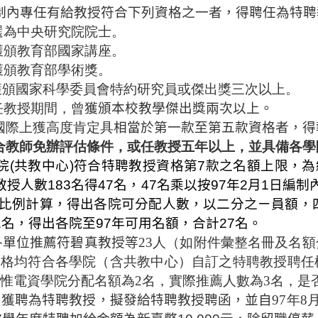
制內專任有給教授符合下列資格之
一
者，得聘任為特聘
獲選為中央研究院院士。
曾獲頒教育部國家講座。
曾獲頒教育部學術獎。
曾獲頒國家科學委員會特約研究員或傑出獎三次以上。
任教授
期間，
曾
獲頒
本校
教學傑出獎兩次以上。
在國際上獲高度肯定具
相當於第一款至第五款資格者，
得
符合教師免辦評估條件，或任教授五年以上，並具備各
院
(
共教中心
)
符合特聘教授資格第
7
款之名額上限，為
教授人數
183
名得
47
名，
47
名乘以按
97
年
2
月
1
日編制
比例計算，得出各院可分配人數，以二分之ㄧ員額，
1
名，得出各院至
97
年可用名額，合計
27
名。
各單位推薦符碧真教授等
23人（如附件彙整名冊及名
資格均符合各學院（含共教中心）自訂之特聘教授聘任
惟電資學院分配名額為2名，實際推薦人數為3名，是
如獲聘為特聘教授，擬發給特聘教授聘函，並自
97年8