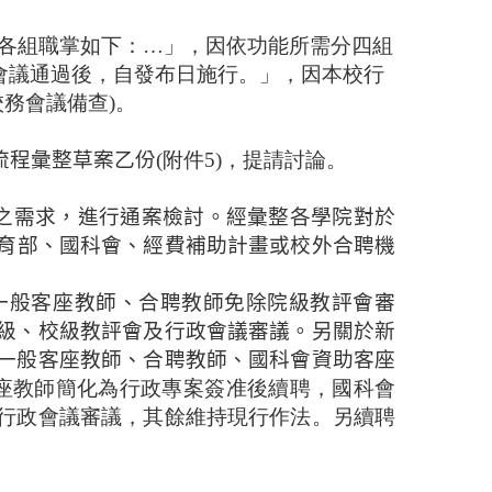
，各組職掌如下：…」，因依功能所需分四組
會議通過後，自發布日施行。」，因本校行
務會議備查)。
流程彙整草案
乙份
(附件5)，提請討論。
之需求，進行通案檢討
。經彙整各學院對於
育部、國科會、經費補助計畫或校外合聘機
一般客座教師、合聘教師免除
院級教評
會審
級、
校級教評
會及行政會議審議。另關於新
一般客座教師、合聘教師、國科會資助客座
座教師簡化為行政專案簽准後續聘，國科會
行政會議審議，其餘維持現行作法。另續聘