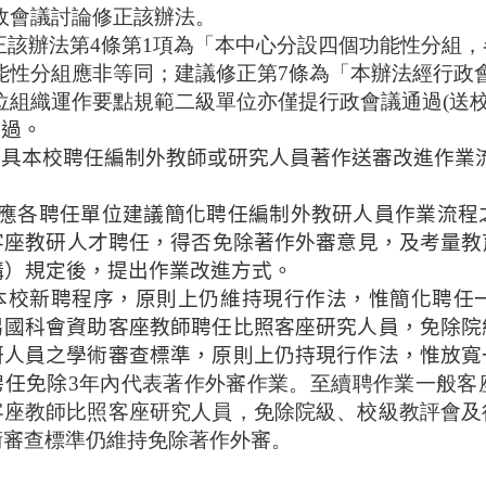
政會議討論修正該辦法。
正該辦法第4條第1項為「本中心分設四個功能性分組
能性分組應非等同；建議修正第7條為「本辦法經行政
位組織運作要點規範二級單位亦僅提行政會議通過(送校
通過。
檢具本校聘任編制外教師或研究人員著作送審改進作業
應各聘任單位建議簡化
聘任編制外教研人員作業流程
客座教研人才聘任，得否免除著作外審意見，及考量教
構）規定後，提出作業改進方式。
本校新聘程序，原則上仍維持現行作法，惟簡化聘任
另國科會資助客座教師聘任比照客座研究人員，免除院
研人員之學術審查標準，原則上仍持現行作法，惟放寬
聘任免除
3年內代表著作外審作業。至續聘作業一般客
客座教師比照客座研究人員，免除院級、
校級教評
會及
術審查標準仍維持免除著作外審。
。