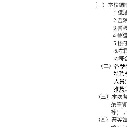
（一）本校編
1.
2.
3.
4.
5.擔
6.
7.
（二）
各學
特聘
人員
)
推薦
（三）本次
渠等
等），
（四）渠等