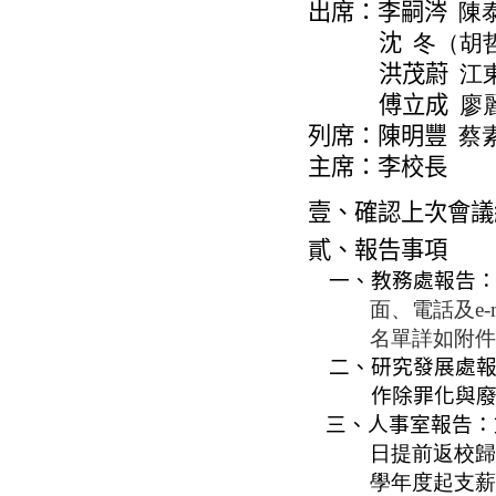
出席：李嗣
涔
陳
沈
冬（胡
洪茂蔚
江
傅立成
廖
列席：陳明豐
蔡
主席：李校長
壹、確認上次會議
貳、報告事項
一、教務處報告
面、電話及e
名單詳如附件
二、研究發展處
作除罪化與
三、人事室報告：
日提前返校歸
學年度
起支薪