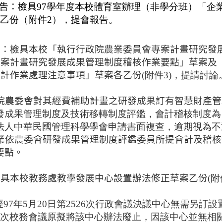
告：檢具
97學年度本校體育室辦理（非學分班）「企
乙份（附件2），提會報告。
提：檢具本校「執行行政院農業委員會專案計畫研究發
專案計畫研究發展成果管理制度稽核作業要點」草案及
）計作業處理注意事項」草案各
乙份
(附件3)，提請討論
院農委會對其經費補助計畫之研發成果訂有智慧財產管
發成果管理制度及技術移轉制度評鑑，會計稽核制度為「
法人中華民國管理科學學會申請書面複查，逾期視為不
業依
農委會研發成果管理制度評鑑委員所提會計及稽核
要點
。
。
檢具本校教務處教學發展中心設置辦法修正草案
乙份
(
經
97年5月20日第2526次行政會議決議中心無需另訂設
2次校務會議原擬將該中心辦法廢止，因該中心並無相