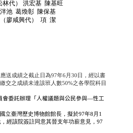
松林代） 洪宏基
陳基旺
楊泮池
葛煥彰
陳保基
興（廖咸興代）
項
潔
應送成績之截止日為97年6月30日，經以書
或所繳交之成績未達該班人數50%之各學院科目
員會委託辦理「人權議題與公民參與
—
性工
。
任國立臺灣歷史博物館館長，擬於97年8月1
0元，經該院簽
註
同意
其晉支年
功薪意見，97