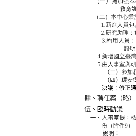
（一
）為加強本
教育
（二）本中心業於
1.新進人員
2.研究助理
3.約用人
證明
4.新增國立臺
5.由人事室
（三）參加
（四）環安
決議：修正
肆、聘任案（略）
伍、
臨時動議
一、
人事室提：
份（附件9）
說明：