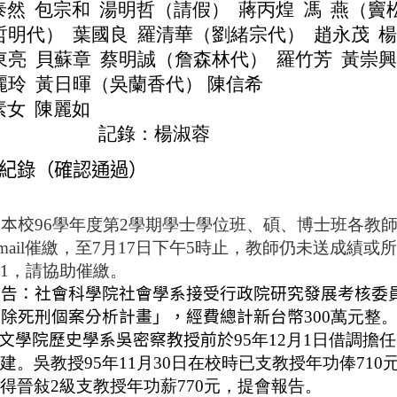
泰然
包宗和
湯明哲（請假）
蔣丙煌
馮
燕（竇
哲明代）
葉國良
羅清華（劉緒宗代）
趙永茂
東亮
貝蘇章
蔡明誠（詹森林代）
羅竹芳
黃崇
麗玲
黃日暉（吳蘭香代
） 陳信希
素女
陳麗如
記錄：楊淑蓉
紀錄（確認通過）
：
本校
96學年度第2學期學士學位班、碩、博士班各教師
-mail催繳，至7月17日下午5時止，教師仍未送成績
1，請協助催繳。
報告：社會科學院社會學系接受行政院研究發展考核委
廢除死刑個案分析計畫」，經費總計新台幣
300萬元整
文學院歷史學系吳密察教授前於
95年12月1日借調擔
建。吳教授95年11月30日在校時已支教授年功
俸
71
得晉
敍2級支教授年功薪770元，提會報告。