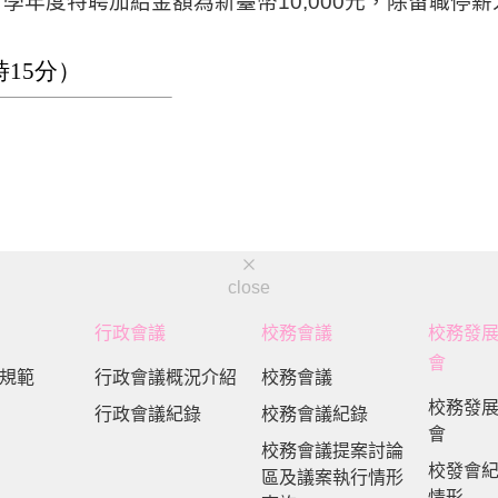
7
學年度特聘加給金額為新臺幣
10,000
元，除留職停薪
。
時15分）
close
行政會議
校務會議
校務發
會
規範
行政會議概況介紹
校務會議
校務發
行政會議紀錄
校務會議紀錄
會
校務會議提案討論
校發會
區及議案執行情形
情形