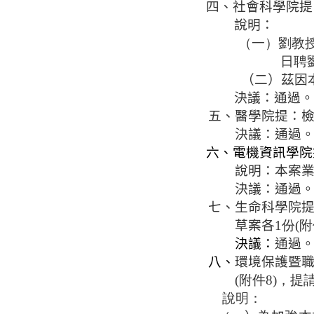
四、社會科學院提
說明：
（一）劉教授
日聘
（二）茲因
決議：通過。
五、醫學院提：
決議：通過
六、電機資訊學院
說明：本案
決議：通過
七、生命科學院
草案各
1份(
決議：
通過
八、
環境保護暨
(附件8)，提
說明：