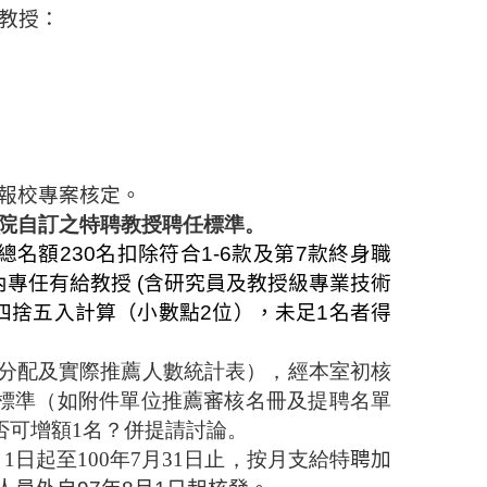
教授：
報校專案
核定。
學院自訂之特聘教授聘任標準。
總名額
230
名扣除符合
1-6
款及第
7
款終身職
內專任有給教授
(
含研究員及教授級專業技術
四捨五入計算（小數點
2
位），未足
1
名者得
額分配及實際推薦人數統計表），經本室初核
標準（如附件單位推薦審核名冊及提聘名單
否可增額1名？併提請討論。
月1日起至100年7月31日止，按月支給特
聘加