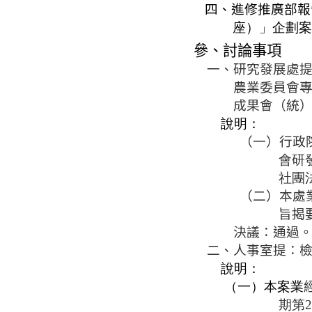
四、進修推廣部報
座）」企劃案
參、討論事項
一、研究發展處
農業委員會
成果會（統
說明：
（一）行政
會研
社團
（二）
本處
旨揭
決議：通過
二、人事室提：
說明：
（一）本案業
期第