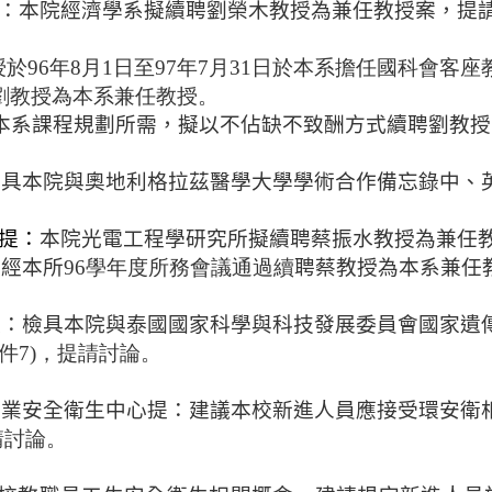
：本院經濟學系擬續聘劉榮木教授為兼任教授案
，提
於96年8月1日至97年7月31日於本系擔任國科會客座教
劉教授為本系兼任教授。
本系課程規劃所需，擬以不
佔
缺不致
酬
方式續聘劉教授
檢具本院與奧地利格拉茲醫學大學學術合作備忘錄中、
。
提：
本院光電工程學研究所擬續聘蔡振水教授為兼任
業經本所
96學年度所
務
會議通過續
聘
蔡教授為本系兼任
。
提：檢具本院與泰國國家科學與科技發展委員會國家遺
附件7)，提請討論。
。
職業安全衛生中心提：建議本校新進人員應接受環安衛
請討論。