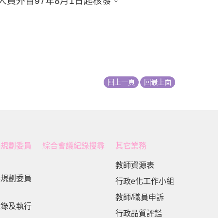
人員外自
97
年
8
月
1
日起核發。
回上一頁
回最上面
展規劃委員
綜合會議紀錄搜尋
其它業務
教師資源表
展規劃委員
行政e化工作小組
教師/職員申訴
紀錄及執行
行政品質評鑑