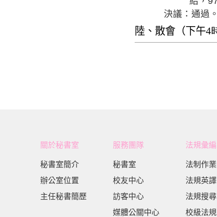
給，
9
決議：通過
陸、散會（下午
4
關於秘書室
服務團隊
法規彙編
秘書室簡介
秘書室
法制作業
辦公室位置
校友中心
法規英譯
主任秘書簡歷
訪客中心
法規搜尋
媒體公關中心
校級法規