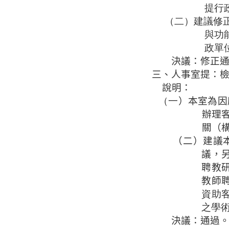
提行
（二）建議修
與功
政單
決議：修正
三、人事室提：
說明：
（一
）
本室為
因
辦理
關（
（二）建議
議，
聘教
教師
資助
之學
決議：通過