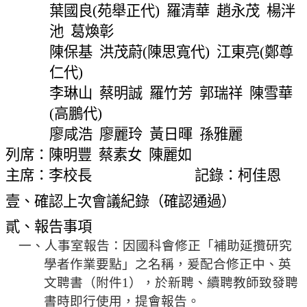
網
葉國良
(
苑舉正代
)
羅清華
趙永茂
楊泮
站
池
葛煥彰
導
陳保基
洪茂蔚
(
陳思寬代
)
江東亮
(
鄭尊
覽
仁代
)
常
李琳山
蔡明誠
羅竹芳
郭瑞祥
陳雪華
見
問
(
高鵬代
)
答
廖咸浩
廖麗玲
黃日暉
孫雅麗
列席：陳明豐
蔡素女
陳麗如
關
於
主席：李校長
記錄：柯佳恩
秘
壹、確認上次會議紀錄（確認通過）
書
室
貳、報告事項
一、人事室報告：因國科會修正「補助延攬研究
服
學者作業要點」之名稱，爰配合修正中、英
務
團
文聘書（附件
1
），於新聘、續聘教師致發聘
隊
書時即行使用，提會報告。