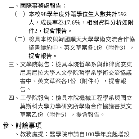
二、
國際事務處報告：
法
（一）
本校
98
學年度外籍學位生人數共計
592
規
人，成長率為
17.6
％，相關資料分析如附
彙
編
件
2
，提會報告。
（二）
檢具本校與韓國順天大學學術交流合作協
行
議書續約中、英文草案各
1
份（附件
3
）
，
政
提會報告。
會
三、
文學院報告：檢具
本院哲學系與菲律賓安東
議
尼馬尼拉大學人文學院哲學系學術交流協議
校
書中、英文草案各
1
份（附件
4
），提會報
務
告。
會
四、工學院報告：檢具本院機械工程學系與國立
議
莫斯科大學力學研究所學術合作協議書英文
校
草案乙份
（附件
5
）
，提會報告。
務
參、
討論事項
發
一、
教務處提：醫學院申請自
100
學年度起增設
展