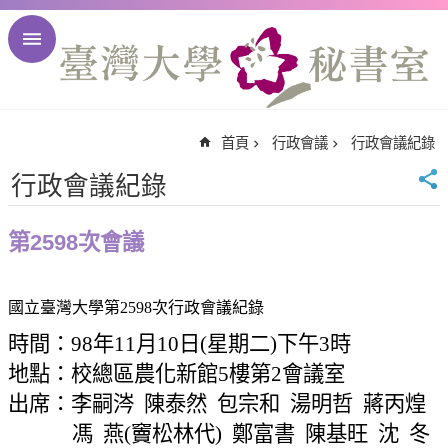
跳到主要內容區塊
進
階
搜
尋
首頁
行政會議
行政會議紀錄
回
首
行政會議紀錄
頁
臺
第2598次會議
大
首
頁
國立臺灣大學第
2598
次行政會議紀錄
臺
時間：
98
年
11
月
10
日
(
星期二
)
下午
3
時
大
地點：校總區農化新館
5
樓第
2
會議室
校
出席：李嗣涔
陳泰然
包宗和
湯明哲
蔣丙煌
訊
English
馮
燕
(
竇松林代
)
鄭富書
陳基旺
沈
冬