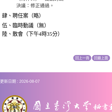
相
決議：修正通過。
關
肆、聘任案（略）
活
動
伍、臨時動議（無）
陸、散會（下午
4
時
35
分）
回上一頁
回最上面
更新日期
2026-08-07