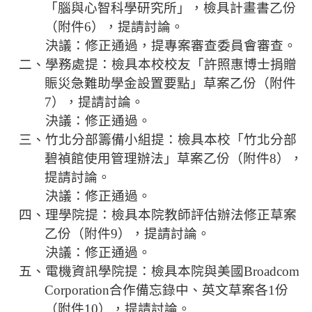
規
「腦與心智科學研究所」，檢具計畫書乙份
劃
（附件
6
），提請討論。
委
決議：修正通過，提專案審查委員會審查。
員
二、
學務處提：檢具本校校友「
許照惠
博士捐贈
會
賑災急難助學金設置要點」草案
乙份（附件
7
），提請討論。
綜
合
決議：修正通過。
會
三、
竹北分部籌備小組提：檢具本校「竹北分部
議
碧禎館使用管理辦法」草案
乙份（附件
8
），
紀
提請討論。
錄
決議：修正通過。
搜
四、
理學院提：檢具本院教師評估辦法修正草案
尋
乙份（附件
9
），提請討論。
其
決議：修正通過。
它
五、
電機資訊學院提：檢具本院與美國
Broadcom
業
Corporation
合作備忘錄中、英文草案各
1
份
務
（附件
10
），
提請討論。