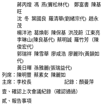
網
蔣丙煌
馮
燕
(
竇松林代
)
鄭富書
陳基
站
旺
導
沈
冬
葉國良
羅清華
(
劉緒宗代
)
趙永
覽
茂
常
見
楊泮池
葛煥彰
陳保基
洪茂蔚
江東亮
問
李琳山
(
陳良基代
)
蔡明誠
羅竹芳（陳
答
俊宏代）
關
郭瑞祥
陳雪華
廖咸浩
廖麗玲
(
黃韻如
於
代
)
秘
黃日暉
孫雅麗
(
張瑞益代
)
書
列席：陳明豐
蔡素女
陳麗如
室
主席：李校長
記錄：顏曼萍
服
務
壹、確認上次會議紀錄（確認通過）
團
貳、報告事項
隊