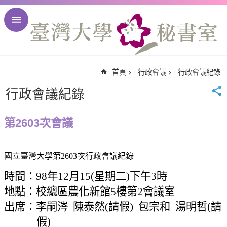
跳到主要內容區塊
進
階
搜
尋
首頁
行政會議
行政會議紀錄
回
首
行政會議紀錄
頁
臺
第2603次會議
大
首
頁
國立臺灣大學第
2603
次行政會議紀錄
臺
時間：
98
年
12
月
15(
星期二
)
下午
3
時
大
地點：校總區農化新館
5
樓第
2
會議室
校
訊
出席：李嗣涔
陳泰然
(
請假
)
包宗和
湯明哲
(
請
English
假
)