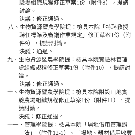
驗場組織規程修正草案
1
份（附件
8
）
，
提請
相
討論。
關
決議：修正通過。
活
八、生物資源暨農學院提：檢具本院「特聘教授
動
聘任標準及審議作業規定」修正草案
1
份（附
件
9
）
，
提請討論。
決議：通過。
九、生物資源暨農學院提：檢具本院實驗林管理
處組織規程修正草案
1
份（附件
10
）
，
提請討
論。
決議：修正通過。
十、生物資源暨農學院提：檢具本院附設山地實
驗農場組織規程修正草案
1
份（附件
11
）
，
提
請討論。
決議：修正通過。
十一、管理學院提：檢具本院「場地借用管理辦
法」（附件
12-1
）、「場地、器材借用收費