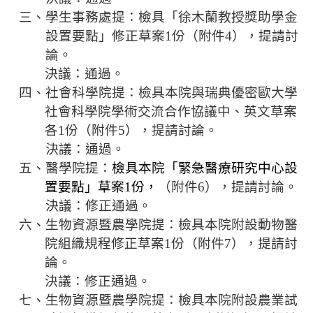
規
三、學生事務處
提：檢具「徐木蘭教授獎助學金
劃
設置要點」修正草案
1
份（附件
4
）
，
提請討
委
論。
員
決議：通過。
會
四、社會科學院提：檢具本院與瑞典優密歐大學
綜
社會科學院學術交流合作協議中、英文草案
合
各
1
份
（附件
5
）
，提請討論。
會
決議：通過。
議
五、醫
學院提：
檢具本院「緊急醫療研究中心設
紀
錄
置要點」草案
1
份，
（附件
6
）
，提請討論。
搜
決議：修正通過。
尋
六、生物資源暨農學院提：檢具本院附設動物醫
院組織規程
修正草案
1
份
（附件
7
）
，
提請討
其
論。
它
決議：修正通過。
業
務
七、生物資源暨農學院提：檢具本院附設農業試