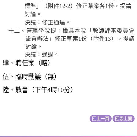
標準」（附件
12-2
）修正草案各
1
份，提請
討論。
決議：修正通過。
十二、管理
學院提：檢具本院「教師評審委員會
設置辦法」修正草案
1
份（附件
13
）
，
提請
討論。
決議：通過。
肆、
聘任案（略）
伍、臨時動議（無）
陸、散會（下午
4
時
10
分）
回上一頁
回最上面