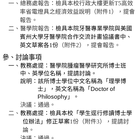
一、總務處報告：檢具本校行政大樓更新
T5
高效
法
率省電燈具之經濟效益說明（附件
1
）
，
提會
規
報告。
彙
二、醫
學院報告：
檢具本院牙醫專業學院與美國
編
賓州大學牙醫學院合作交流計畫協議書中、
行
英文草案各
1
份
（附件
2
）
，
提會報告。
政
參、
討論事項
會
議
一、
教務處提：醫學院腫瘤醫學研究所博士班
中、英學位名稱，提請討論。
校
說明：該所博士學位中文名稱為「理學博
務
士」，英文名稱為「
Doctor of
會
Philosophy
」。
議
決議：通過。
校
二、
教務處提：檢具本校「學生逕行修讀博士學
務
位辦法」修正草案
1
份
（附件
3
），
提請討
發
論。
展
決議：通過。