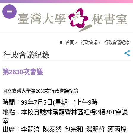
跳到主要內容區塊
進
階
搜
尋
首頁
行政會議
行政會議紀錄
回
首
行政會議紀錄
頁
臺
第2630次會議
大
首
頁
國立臺灣大學第
2630
次行政會議紀錄
臺
時間：
99
年
7
月
5
日
(
星期一
)
上午
9
時
大
地點：本校實驗林溪頭營林區紅樓
2
樓
201
會議
校
訊
室
English
出席：李嗣涔
陳泰然
包宗和
湯明哲
蔣丙煌