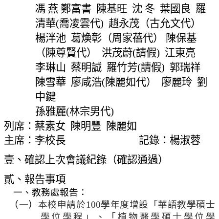
網
馮 燕 鄭富書
陳基旺
沈 冬
葉國良
羅
站
清華
(
喬凌雲代
)
趙永茂（古允文代）
導
楊泮池
葛煥彰（周家蓓代） 陳保基
覽
（陳尊賢代）
洪茂蔚
(
請假
)
江東亮
常
見
李琳山
蔡明誠
羅竹芳
(
請假
)
郭瑞祥
問
陳雪華
廖咸浩
(
陳麗如代）
廖麗玲
劉
答
中鍵
孫雅麗
(
林宗男代
)
關
於
列席：蔡素女
陳明豐
陳麗如
秘
主席：李校長
記錄：楊淑蓉
書
室
壹、確認上次會議紀錄（確認通過）
服
貳、報告事項
務
一、教務處報告：
團
（一）
本校申請於
100
學年度增設「華語教學碩士
隊
學位學程」、「植物醫學碩士學位學