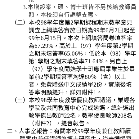
規
3.
本增設案，碩、博士班皆不另核給教師員
劃
額，本校須自行調整支應。
委
（二）
本校
98
學年度第
2
學期課程期末教學意見
員
調查上網填答實施日期為
99
年
6
月
2
日
起至
會
99
年
6
月
15
日
。本次上網填答問卷填答率
綜
為
67.29%
，高於上（
97
）學年度第
2
學期
合
之期末填答率
65.06%
，低於本（
98
）學年
會
第
1
學期之期末填答率
71.64%
。另自上
議
（
97
）學年度開始學士班應屆畢業生於畢
紀
業前
2
學期填答率均達
80
％（含）以上
錄
者，免費贈送中文成績單
2
份，實施後填
搜
答率明顯提升，詳如附件
1
。
尋
（三）本校
98
學年度教學優良教師遴選，業經各
學院及共同教育中心完成遴選，總計選出
其
教學傑出教師
22
名，教學優良教師
208
名
它
（附件
2
），提會報告。
業
二、人事室報告：有關本校
99
學年度兼任教師續
務
聘案中兼任講師為博士研究生，尚未通過資