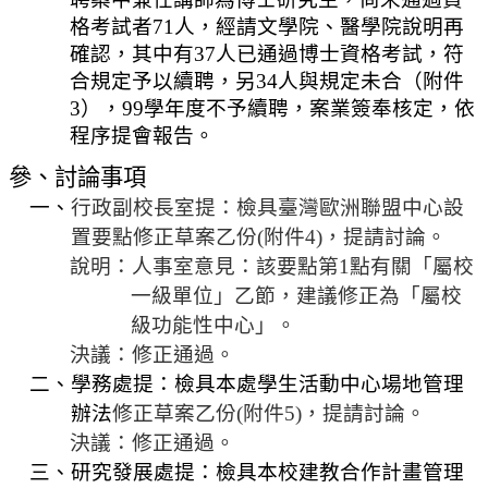
相
格考試者
71
人，經請文學院、醫學院說明再
關
確認，其中有
37
人已
通過
博士資格考試，符
活
合規定予以續聘，另
34
人與規定未合（附件
動
3
），
99
學年度不予續聘，案業簽奉核定，依
程序提會報告。
參、
討論事項
一、
行政副校長室提：檢具臺灣歐洲聯盟中心設
置要點修正草案
乙份
(
附件
4)
，提請討論。
說明：人事室意見：該要點第
1
點有關「屬校
一級單位」乙節，建議修正為「屬校
級功能性中心」。
決議：修正通過。
二、學務處提：檢具本處學生活動中心場地管理
辦法
修正草案
乙份
(
附件
5)
，提請討論。
決議：修正通過。
三、研究發展處提：檢具本校建教合作計畫管理