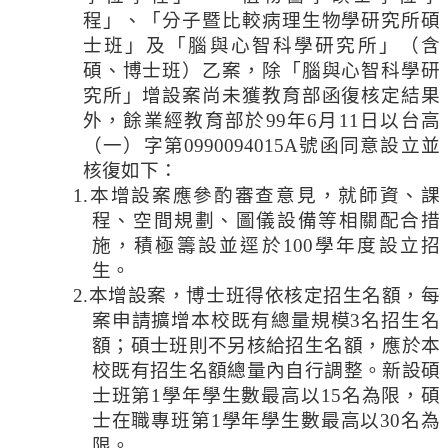
程」、「分子暨比較病理生物學研究所碩
法
士班」及「腦與心智科學研究所」（含
規
碩、博士班）乙案，除「腦與心智科學研
彙
究所」增設案尚未獲教育部函復核定結果
編
外，餘業經教育部於
99
年
6
月
11
日
以台高
行
（一）字第
0990094015A
號函同意設立並
政
核復如下：
會
1.
本增設案應參酌審查意見，就師資、課
議
程、空間規劃、圖儀設備等相關配合措
施，積極籌設並逕於
100
學年度設立招
校
生。
務
2.
本增設案，博士班得依核定招生名額，每
會
案申請擴增本校既有總量規模
3
名招生名
議
額；碩士班則不另核給招生名額，應於本
校
校既有招生名額總量內自行調整。新設碩
務
士班第
1
學年學生數最高以
15
名為限，碩
發
士在職專班第
1
學年學生數最高以
30
名為
展
限。