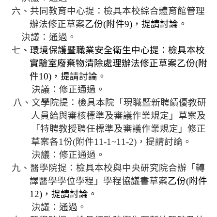
相
六、共同教育中心提：
檢具本校綜合體育館管理
關
辦法修正草案
乙份
(
附件
9)
，提請討論。
活
決議：通過。
動
七
、環境保護暨職業安全衛生中心提：檢具本校
實驗室廢棄物清除處理辦法修正草案乙份
(
附
件
10)
，提請討論。
決議：修正通過。
八、文學院提：
檢具本院「現職暨新聘績優教研
人員給與審核標準及審議作業規定」草案及
「特聘教授聘任標準及審議作業規定」修正
草案各
1
份
(
附件
11-1~11-2)
，提請討論。
決議：修正通過。
九、醫學院提：
檢具本校與中央研究院合辦「轉
譯醫學學位學程」學程協議書草案
乙份
(
附件
12)
，提請討論。
決議：通過。