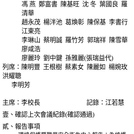
網
馮 燕
鄭富書
陳基旺
沈 冬
葉國良
羅
站
清華
導
趙永茂
楊泮池
葛煥彰
陳保基
李書行
覽
江東亮
常
李琳山
蔡明誠
羅竹芳
郭瑞祥
陳雪華
見
問
廖咸浩
答
廖麗玲
劉中鍵
孫雅麗
(
張瑞益代
)
列席：陳明豐
王根樹
蔡素女
陳麗如
楊婉玫
關
於
洪耀聰
秘
李明芳
書
室
主席：李校長
記錄：江若慧
服
壹、確認上次會議紀錄
(
確認通過
)
務
團
貳、報告事項
隊