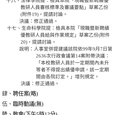
十六、法律學院提：
檢具本院「現職暨新聘績優
教研人員審核標準及審議要點」草案乙份
(
附件
19)
，提請討論。
決議：修正通過。
十七、生命科學院提：
檢具本院「現職暨新聘績
優教研人員給與作業規定」草案乙份
(
附件
20)
，提請討論。
說明：人事室併提建議該院依
99
年
9
月
7
日
第
2636
次行政會議第
14
案附帶決議：
「
本校教研人員
於一定期間內未升
等者不得提出績優申請，該一定期
間由各院訂定。
」增列規定。
決議：修正通過。
肆、
聘任案
(
略
)
伍、
臨時動議
(
無
)
陸、散會
(
下午
5
時
12
分
)