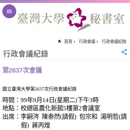
跳到主要內容區塊
進
階
搜
尋
首頁
行政會議
行政會議紀錄
回
首
行政會議紀錄
頁
臺
第2637次會議
大
首
頁
國立臺灣大學第
2637
次行政會議紀錄
臺
時間：
99
年
9
月
14
日
(
星期二
)
下午
3
時
大
地點：校總區農化新館
5
樓第
2
會議室
校
出席：李嗣涔
陳泰然
(
請假
)
包宗和
湯明哲
(
請
訊
English
假
)
蔣丙煌