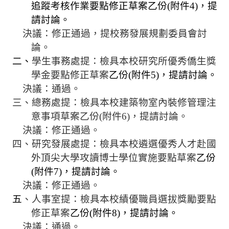
規
追蹤考核作業要點修正草案乙份
(
附件
4)
，提
劃
請討論。
委
決議：修正通過，提校務發展規劃委員會討
員
論。
會
二、
學生事務處提：
檢具本校研究所優秀僑生獎
學金要點修正草案
乙份
(
附件
5)
，提請討論。
綜
合
決議：通過。
會
三、總務處提：檢具本校建築物室內裝修管理注
議
意事項草案乙份
(
附件
6
)
，提請討論。
紀
決議：修正通過。
錄
四、研究發展處提：
檢具本校遴選優秀人才赴國
搜
外頂尖大學攻讀博士學位實施要點草案
乙份
尋
(
附件
7)
，提請討論。
其
決議：修正通過。
它
五
、人事室提：
檢具本校績優職員選拔獎勵要點
業
修正草案
乙份
(
附件
8)
，提請討論。
務
決議：通過。