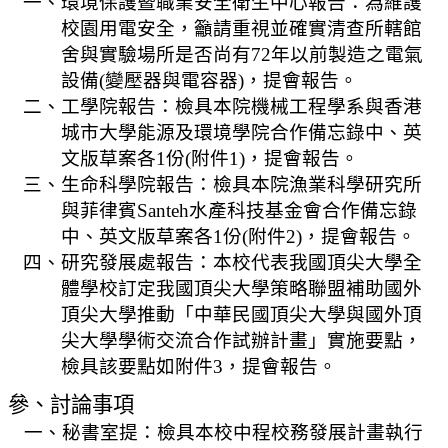
一、環境保護暨職業安全衛生中心報告：為維護
法
校園用電安全，籲請重視並確實清查所轄館
規
舍與實驗場所是否尚有
72
年以前製造之電氣
彙
設備
(
變壓器與電容器
)
，提會報告。
編
二、工學院報告：檢具本院機械工程學系與香港
城市大學能源及環境學院合作備忘錄中、英
行
文版草案各
1
份
(
附件
1)
，提會報告。
政
三、生命科學院報告：檢具本院漁業科學研究所
會
與菲律賓
Santeh
水產科技基金會合作備忘錄
議
中、英文版草案各
1
份
(
附件
2)
，提會報告。
校
四、研究發展處報告：本校代表我國頂尖大學全
務
體學校訂定我國頂尖大學策略聯盟補助國外
會
頂尖大學推動「中華民國頂尖大學與國外頂
議
尖大學學術交流合作試辦計畫」實施要點，
校
檢具該要點如附件
3
，提會報告。
務
參、
討論事項
發
一、秘書室提：檢具本校中程校務發展計畫執行
展