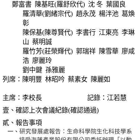
網
鄭富書
陳基旺
(
羅舒欣代
)
沈 冬
葉國良
站
羅清華
(
劉緒宗代
)
趙永茂
楊泮池
葛煥
導
彰
覽
陳保基
(
陳尊賢代
)
李書行
江東亮
李琳
常
山
蔡明誠
見
問
羅竹芳
(
莊榮輝代
)
郭瑞祥
陳雪華
廖咸
答
浩
廖麗玲
劉中鍵
孫雅麗
關
於
列席：陳明豐
林昭吟
蔡素女
陳麗如
秘
書
主席：李校長
記錄：江若慧
室
壹、確認上次會議紀錄
(
確認通過
)
服
務
貳、報告事項
團
一、
研究發展處報告：生命科學院生化科技學系
隊
接受海蓮產業股份有限公司委託辦理「以動