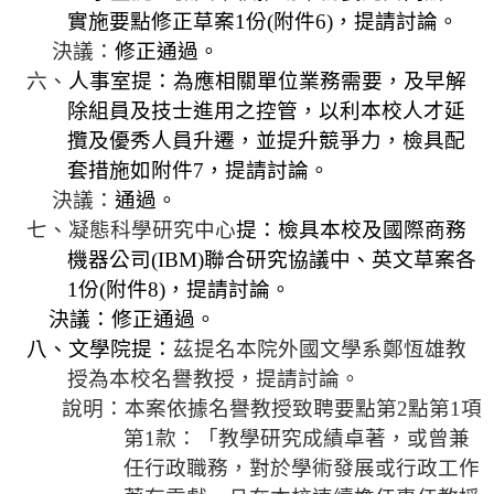
相
實施要點修正草案
1
份
(
附件
6)
，提請討論。
關
決議：
修正通過。
活
六、
人事室提：為應相關單位業務需要，及早解
動
除組員及技士進用之控管，以利本校人才延
攬及優秀人員升遷，並提升競爭力，檢具配
套措施如附件
7
，提請討論。
決議：
通過。
七、凝態科學研究中心
提：檢具本校及國際商務
機器公司
(IBM)
聯合研究協議中、英文草案各
1
份
(
附件
8)
，提請討論。
決議：修正通過。
八、文學院提：
茲提名本院外國文學系
鄭恆雄
教
授為本校名譽教授，提請討論。
說明：本案依據名譽教授致聘要點第
2
點第
1
項
第
1
款：「教學研究成績卓著，或曾兼
任行政職務，對於學術發展或行政工作