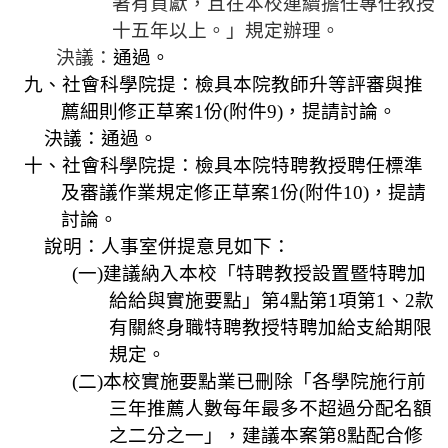
著有貢獻，且在本校連續擔
任專任
教授
十五年以上。」規定辦理。
決議：
通過。
九、社會科學院提：檢具本院教師升等評審與推
薦細則修正草案
1
份
(
附件
9)
，提請討論。
決議：通過。
十、社會科學院提：檢具本院特聘教授聘任標準
及審議作業規定修正草案
1
份
(
附件
10)
，提請
討論。
說明：人事室併提意見如下：
(
一
)
建議納入本校「特聘教授設置暨特聘加
給給與實施要點」第
4
點第
1
項第
1
、
2
款
有關終身職特聘教授特聘加給支給期限
規定。
(
二
)
本校實施要點業已刪除「各學院施行前
三年推薦人數每年最多不超過分配名額
之二分之一」，建議本案第
8
點配合修