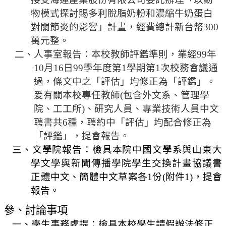
物模式探討賜多利脫脂奶粉和濃縮牛奶蛋白
法
規
對關節炎的影響」計畫，經費總計新台幣
300
彙
萬元整。
編
二、人事室報告：本校教師評鑑準則，業經
99
年
10
月
16
日
99
學年度第
1
學期第
1
次校務會議通
行
過，條文中之「評估」均修正為「評鑑」。
政
會
爰有關本校專任教師
(
包含外文系、管理學
議
院、工工所
)
、研究人員、專業技術人員中文
聘書共
6
種，聘約中「評估」均配合修正為
校
「評鑑」，提會報告。
務
三、文學院報告：檢具本院中國文學系與山東大
會
議
學文學與新聞傳播學院學生交換計畫協議書
正體中文、簡體中文草案各
1
份
(
附件
1)
，提會
校
報告。
務
發
參、
討論事項
展
一
、學生事務處提：檢具本校學生請假辦法修正