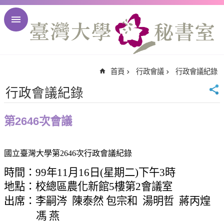
跳到主要內容區塊
進
階
搜
尋
首頁
行政會議
行政會議紀錄
回
首
行政會議紀錄
頁
臺
第2646次會議
大
首
頁
國立臺灣大學第
2646
次行政會議紀錄
臺
時間：
99
年
11
月
16
日
(
星期二
)
下午
3
時
大
地點：校總區農化新館
5
樓第
2
會議室
校
出席：李嗣涔
陳泰然 包宗和
湯明哲
蔣丙煌
訊
English
馮 燕