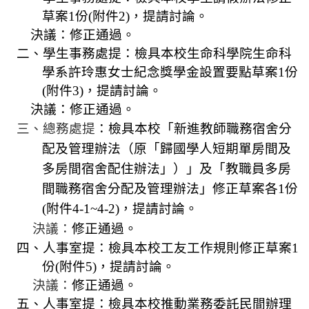
規
草案
1
份
(
附件
2)
，提請討論。
劃
決議：修正通過。
委
二、學生事務處提：檢具本校生命科學院生命科
員
學系
許玲惠
女士紀念獎學金設置要點草案
1
份
會
(
附件
3)
，提請討論。
綜
決議：修正通過。
合
三、總務處提
：檢具本校「新進教師職務宿舍分
會
配及管理辦法（原「歸國學人短期單房間及
議
紀
多房間宿舍配住辦法」）」及「教職員多房
錄
間職務宿舍分配及管理辦法」修正草案各
1
份
搜
(
附件
4-1~4-2)
，提請討論。
尋
決議：
修正通過。
其
四、人事室提：檢具本校工友工作規則修正草案
1
它
份
(
附件
5)
，提請討論。
業
決議：
修正通過。
務
五、人事室提：檢具本校推動業務委託民間辦理