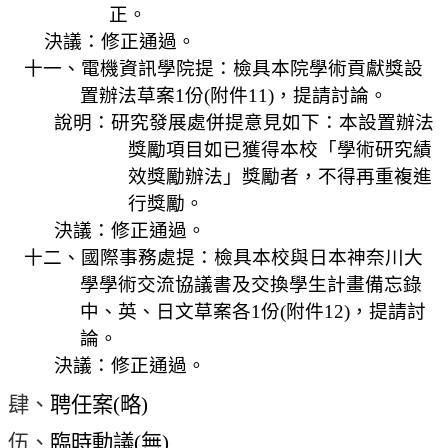
正。
決議：修正通過。
十一、電機資訊學院提：檢具本院學術貢獻獎設
置辦法草案
1
份
(
附件
11)
，提請討論。
說明：研究發展處併提意見如下：本設置辦法
獎勵項目如已獲得本校「學術研究績
效獎勵辦法」獎勵者，不得再重複進
行獎勵。
決議：修正通過。
十二、國際事務處提：檢具本校與日本神奈川大
學學術交流協議書及交換學生計畫備忘錄
中、英、日文草案各
1
份
(
附件
12)
，提請討
論。
決議：修正通過。
肆、
聘任案
(
略
)
伍、
臨時動議
(
無
)