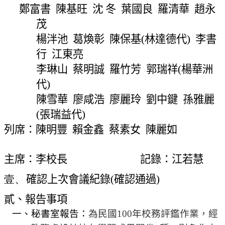
網
鄭富書
陳基旺
沈 冬
葉國良
羅清華
趙永
站
茂
導
楊泮池
葛煥彰
陳保基
(
林達德代
)
李書
覽
行
江東亮
常
見
李琳山
蔡明誠
羅竹芳
郭瑞祥
(
楊華洲
問
代
)
答
陳雪華
廖咸浩
廖麗玲
劉中鍵
孫雅麗
(
張瑞益代
)
關
於
列席：陳明豐
賴金鑫
蔡素女
陳麗如
秘
書
主席：李校長
記錄：江若慧
室
壹、
確認上次會議紀錄
(
確認通過
)
服
務
貳、報告事項
團
一、秘書室報告：
為民國
100
年校務評鑑作業，經
隊