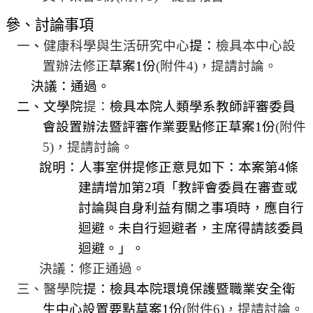
規
參、
討論事項
劃
委
一
、
健康科學與生活研究中心
提：
檢具本中心設
員
置辦法修正
草案
1
份
(
附件
4)
，
提請討論。
會
決議：通過。
綜
二、文學院
提：
檢具本院人類學系教師評審委員
合
會設置辦法暨評審作業要點修正草案
1
份
(
附件
會
5)
，
提請討論。
議
說明：人事室
併
提修正意見如下：本案第
4
條
紀
錄
建請增加第
2
項「教評會委員在審查或
搜
討論與自身利益有關之事項時，應自行
尋
迴避。未自行迴避者，主席得請該委員
其
迴避。」。
它
決議：修正通過。
業
三、醫學院
提：檢具本院環境保護暨職業安全衛
務
生中心設置要點草案
1
份
(
附件
6)
，
提請討論。