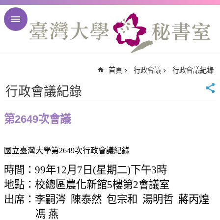
跳到主要內容區塊
進
階
搜
尋
首頁
行政會議
行政會議紀錄
回
首
行政會議紀錄
頁
臺
第2649次會議
大
首
頁
國立臺灣大學第
2649
次行政會議紀錄
臺
時間：
99
年
12
月
7
日
(
星期二
)
下午
3
時
大
地點：校總區農化新館
5
樓第
2
會議室
校
出席：李嗣
訊
涔
陳泰然
包宗和
湯明哲
蔣丙煌
English
馮
燕