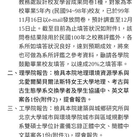
教務處設計校友學習成果問卷
1
種，對象為本
法
校畢業
5
年內
(
民國
94~98
年
)
校友，已於
99
年
規
11
月
16
日
以
e-mail
發放問卷，預計調查至
12
月
彙
15
日
止。截至目前為止填答狀況如附件
1
，該
編
問卷結果除用於民國
100
年之校務評鑑外，各
行
系所如填答狀況良好，達到預期成效，將來
政
也可做為系所評鑑之參考資料，籲請各學院
會
鼓勵畢業校友填答，以達成
20%
之
填答率
。
議
二、理學院報告：檢具本院地理環境資源學系與
校
北愛爾蘭貝爾法斯特女王大學地理、考古與
務
古生態學系交換學者及學生協議中、英文
草
會
議
案各
1
份
(
附件
2)
，提會報告。
三、工學院報告
：
檢具本院建築與城鄉研究
所與
校
北京大學城市與環境學院城市與區域規劃學
務
發
系雙碩士學位計畫備忘錄正體中文、簡體中
展
文草案各
1
份
(
附件
3)
，提會報告。