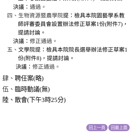
相
決議：
通過。
關
四、生物資源暨農學院
提：檢具本院園藝學系教
活
師評審委員會設置辦法修正草案
1
份
(
附件
7)
，
動
提請討論。
決議：
修正通過。
五、
文學院提：檢具本院
院長選舉辦法
修正草案
1
份
(
附件
8)
，提請討論。
決議：
修正通過。
肆、
聘任案
(
略
)
伍、
臨時動議
(
無
)
陸、散會
(
下午
3
時
25
分
)
回上一頁
回最上面