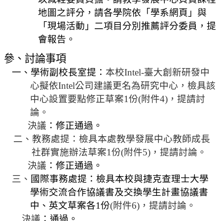
相
地圖之評分，請各學院依「學系網頁」與
關
「現場活動」二項目分別推薦評分委員，提
活
會報告。
動
參、
討論事項
一、學術
副校長室提
：
本校
Intel-
臺大創新研發中
心擬依
Intel
公司建議更名為研究中心，檢具該
中心設置要點修正草案
1
份
(
附件
4)
，提請討
論。
決議
：修正通過。
二、教務處提：
檢具本處教學發展中心教師成長
社群實施辦法草案
1
份
(
附件
5)
，提請討論。
決議
：修正通過。
三、
國際事務處提：檢具本校與捷克查理士大學
學術交流合作協議書及交換學生計畫協議書
中、英文草案各
1
份
(
附件
6)
，提請討論。
決議
：通過。