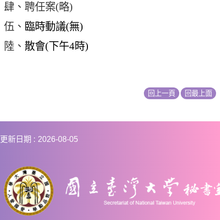
肆、聘任案
(
略
)
伍、
臨時動議
(
無
)
陸、
散會
(
下午
4
時
)
回上一頁
回最上面
更新日期
2026-08-05