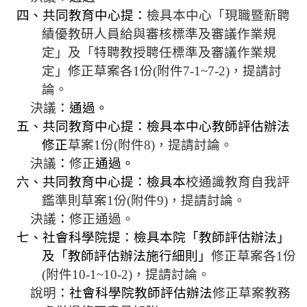
四、共同教育中心提：
檢具本中心「現職暨
新聘
績優
教研人員給與審核標準及審議作業規
定」及「特聘教授聘任標準及審議作業規
定」修正草案各
1
份
(
附件
7-1~7-2)
，提請討
論。
決議
：通過。
五、共同教育中心提：檢具本中心教師評估辦法
修正
草案
1
份
(
附件
8)
，提請討論。
決議
：
修正
通過。
六、共同教育中心提：檢具本
校通識教育自我評
鑑準則草案
1
份
(
附件
9)
，提請討論。
決議
：
修正通過。
七、社會科學院提：檢具本院「教師評估辦法」
及「教師評估辦法施行細則」
修正草案各
1
份
(
附件
10-1~10-2)
，提請討論。
說明
：社會科學院教師評估辦法
修正草案教務