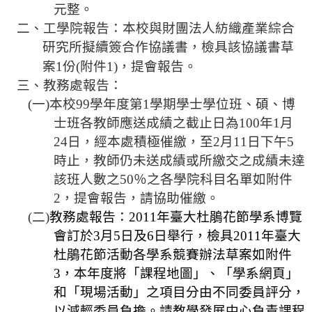
規
元整。
劃
二、工學院報告：本校與財團法人紡織產業綜合
委
研究所擬續簽合作協議書，檢具該協議書草
員
案
1
份
(
附件
1)
，提會報告。
會
三、教務處報告：
綜
(
一
)
本校
99
學年度第
1
學期學士學位班、碩、博
合
士班各教師應送成績之截止日為
100
年
1
月
會
24
日，經本處積極催繳，至
2
月
11
日下午
5
議
時止，教師仍未送成績或所繳交之成績未達
紀
該班人數之
50
％之各學院科目名單如附件
錄
2
，提會報告，請協助催繳。
搜
(
二
)
教務處報告：
2011
年臺大
杜鵑花節學系
博覽
尋
會訂於
3
月
5
日及
6
日舉行，檢具
2011
年臺大
其
杜鵑花節活動各學系競賽辦法草案如附件
它
3
，本年度將「課程地圖」、「學系網頁」
業
和「現場活動」之項目分由不同委員評分，
務
以減輕委員負擔。請教學發展中心負責課程