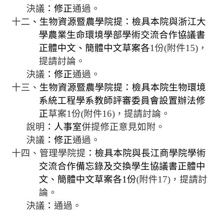
決議
：修正
通過。
十二
、生物資源暨農學院提：檢具本院與浙江大
學農業生命環境學部學術交流合作協議書
正體中文、簡體中文草案各
1
份
(
附件
15)
，
提請討論。
決議
：修正
通過。
十三、
生物資源暨農學院提：檢具本院生物環境
系統工程學系教師評審委員會設置辦法修
正
草案
1
份
(
附件
16)
，提請討論。
說明
：人事室
併
提修正意見如
附
。
決議
：修正
通過。
十四、管理學院提
：檢具本院與長江商學院學術
交流合作備忘錄及交換學生協議書正體中
文、簡體中文草案各
1
份
(
附件
17)
，提請討
論。
決議
：
通過。