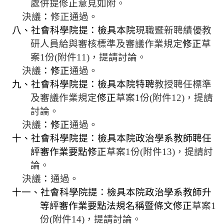
處
併
提修正意見如
附
。
決議
：
修正通過。
八、社會科學院提：檢具本院
現職暨
新聘績優
教
研人員給與審核標準及審議作業規定
修正
草
案
1
份
(
附件
11)
，提請討論。
決議
：修正
通過。
九、社會科學院提：檢具
本院
特聘
教授聘任標準
及審議作業規定
修正
草案
1
份
(
附件
12)
，提請
討論。
決議
：修正
通過。
十、社會科學院提：檢具本院政治學系教師聘任
評審作業要點修正
草案
1
份
(
附件
13)
，提請討
論。
決議
：
通過。
十一、社會科學院提：檢具本院政治學系教師升
等評審作業要點法規名稱暨條文修正
草案
1
份
(
附件
14)
，提請討論。