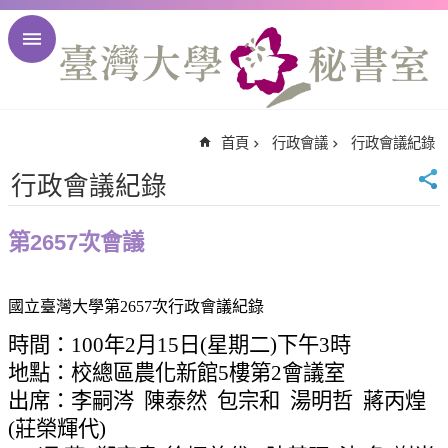
跳到主要內容區塊
進
階
搜
尋
首頁
行政會議
行政會議紀錄
回
首
行政會議紀錄
頁
臺
第2657次會議
大
首
頁
國立臺灣大學第
2657
次行政會議紀錄
臺
時間：
100
年
2
月
15
日
(
星期二
)
下午
3
時
大
地點：校總區農化新館
5
樓第
2
會議室
校
出席：李嗣
涔
陳泰然
包宗和
湯明哲
蔣丙煌
訊
(
莊榮輝代
)
English