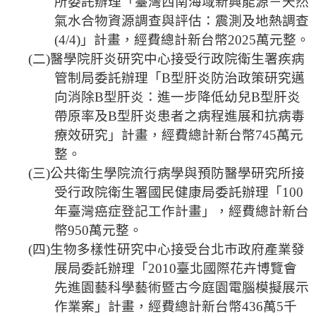
所委託辦理「臺灣西南海域新興能源－天然
法
氣水合物資源調查與評估：
震測及
地熱調查
規
(4/4)
」計畫，經費總計新台幣
2025
萬元整。
彙
(
二
)
醫學院肝炎研究中心接受行政院衛生署疾病
編
管制局委託辦理「
B
型肝炎防治政策研究邁
向消除
B
型肝炎：進一步降低幼兒
B
型肝炎
行
政
帶原率及
B
型肝炎患者之病程進展和抗病毒
會
療效研究」計畫，經費總計新台幣
745
萬元
議
整。
(
三
)
公共衛生學院流行病學與預防醫學研究所接
校
受行政院衛生署國民健康局委託辦理「
100
務
會
年臺灣癌症登記工作計畫」，經費總計新台
議
幣
950
萬元整。
(
四
)
生物多樣性研究中心接受台北市政府產業發
校
展局委託辦理「
2010
臺
北國際花卉博覽會
務
先進園藝科學藝術暨古今庭園電腦模擬展示
發
作業案」計畫，經費總計新台幣
436
萬
5
千
展