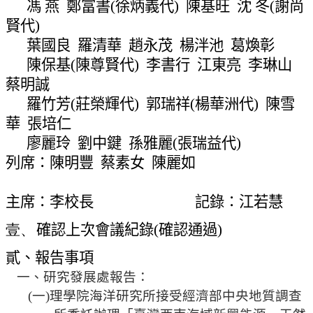
馮 燕
鄭富書
(
徐炳義代
)
陳基旺
沈 冬
(
謝尚
網
站
賢代
)
導
葉國良
羅清華
趙永茂
楊泮池
葛煥彰
覽
陳保基
(
陳尊賢代
)
李書行
江東亮
李琳山
常
蔡明誠
見
羅竹芳
(
莊榮輝代
)
郭瑞祥
(
楊華洲代
)
陳雪
問
華
張培仁
答
廖麗玲
劉中鍵
孫雅麗
(
張瑞益代
)
關
列席：陳明豐
蔡素女
陳麗如
於
秘
主席：李校長
記錄：江若慧
書
室
壹、
確認上次會議紀錄
(
確認通過
)
服
貳、報告事項
務
一、研究發展處報告：
團
(
一
)
理學院海洋研究所接受經濟部中央地質調查
隊