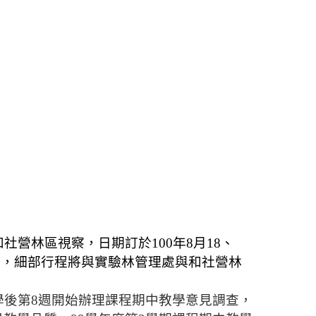
和社營
林區視察，日期訂於
100
年
8
月
18
、
加，細部行程將與實驗林管理處與
和社營林
學後第
8
週
開始辦理課程期中教學意見調查，