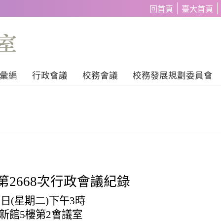
回首頁
臺大首頁
彙編
行政會議
校務會議
校務發展規劃委員會
第
2668
次行政會議紀錄
0
日
(
星期二
)
下午
3
時
新館
5
樓第
2
會議室