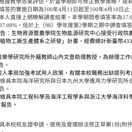
根據教學效果評估，於當學期即可修正教學策略，提
填答的實施日期為
100
年
4
月
11
日起至
100
年
4
月
18
日止
本人直接上網瞭解調查結果。本學期問卷
填答率為
37.
37.08%
，低於上（
98
）學年度第
2
學期之期中調查
填
報告
：
生物資源暨農學院生物能源研究中心接受行政院
植物工廠生產體系之研發」計畫，經費總計新臺幣
433
：
音樂學研究所外籍教師山內文登助理教授，為辦理工作
告。
院人事局加強考試用人政策，有關本校職務出缺提列考
：檢具本院海洋研究所與日本九州大學應用力學研究所
告。
：檢具本院工程科學及海洋工程學系與浙江大學海洋科
會報告。
具本校校友證申請、使用及管理辦法修正草案
1
份
(
附