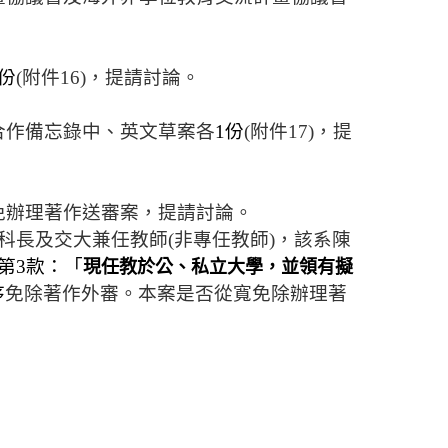
份
(
附件
16)
，提請討論。
合作備忘錄中、英文草案
各
1
份
(
附件
17)
，提
免辦理著作送審案，提請討論。
科長及交大兼任教師
(
非專任教師
)
，該系陳
第
3
款：「
現任教於公、私立大學，並領有擬
序
免除著作外審。本案是否從寬免除辦理著