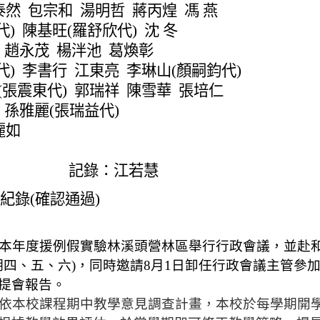
泰然
包宗和
湯明哲
蔣丙煌
馮
燕
代
)
陳基旺
(
羅舒欣代
)
沈 冬
趙永茂
楊泮池
葛煥彰
代
)
李書行
江東亮
李琳山
(
顏嗣鈞代
)
(
張震東代
)
郭瑞祥
陳雪華
張培仁
孫雅麗
(
張瑞益代
)
麗如
記錄：江若慧
紀錄
(
確認通過
)
本年度援例假實驗林溪頭營林區舉行行政會議，並
赴
期四、五、六
)
，同時邀請
8
月
1
日卸任行政會議主管參
提會報告。
依本校課程期中教學意見調查計畫，本校於每學期開