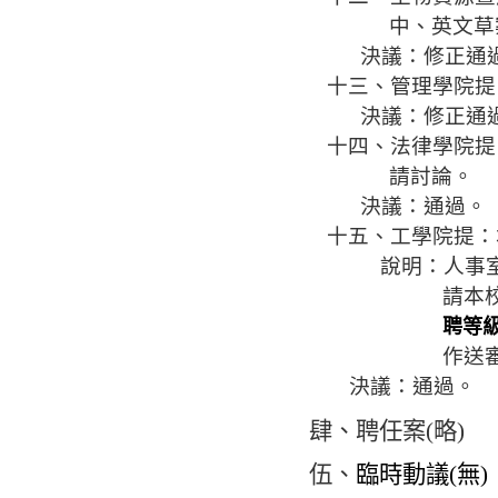
中、英文草
決議：修正
通
十
三
、管理學院提
決議：修正
通
十四、法律學
院提
請討論。
決議：
通過。
十五、工學院提
：
說明：人事
請本
聘等
作送
決議：
通過。
肆、聘任案
(
略
)
伍
、
臨時動議
(
無
)