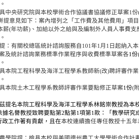
。
具中央研究院與本校學術合作協議書協議修正草案
1
份
併
提意見如下：案內增列之「工作費及其他費用」項目
本薪
(
年功薪
)
、加給以外之給與及編制外人員人事費支
。
提：有關校總區統計諮詢服務自
101
年
1
月
1
日起納入本
案及統計諮詢業務標準作業程序與收費標準草案各
1
份
。
具本院工程科學及海洋工程學系教師新
(
改
)
聘評審作業
。
具本院土木工程學系教師評審作業要點修正草案
1
份
(
茲提名本院工程科學及海洋工程學系林銘崇教授為本
依據名譽
教授致聘要點
第
2
點第
1
項第
1
款：「教學研究
行政工作著有貢獻，且在
本校連續擔
任專任
教授十五年
農學院提：檢具本校與美國德州農工大學學術合作計