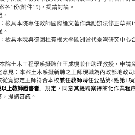
案
各
1
份
(
附件
15)
，提請討論。
過。
：檢具本院專任教師國際論文著作獎勵辦法修正草案
1
過。
：檢具本院與德國杜賓根大學歐洲當代臺灣研究中心
本院土木工程學系擬聘任王成機兼任助理教授，申請
室意見：本案土木系擬新聘之王師現職為內政部地政司
校從寬認定王師符合本校
兼任教師聘任要點第
4
點第
1
項
」規定
，同意
其提聘案
得簡化作業程
級以上教師證書者
審，提請
審議。