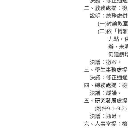
決議：修正通過
二、教務
處
提：檢
說明：總務處
併
(
一
)
討論教
(
二
)
依「博
九點，
辦
，未
仍建請
決議：撤案。
三、學生事務
處
提
決議：修正通過
四、總務
處
提：檢
決議：緩議。
五、
研究發展處
提
(
附件
9-1~9-2)
決議：通過。
六、人事室
提：檢