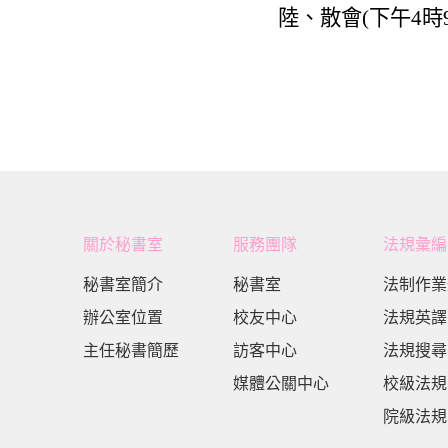
陸、散會
(
下午
4
時
關於秘書室
服務團隊
法規彙編
秘書室簡介
秘書室
法制作業
辦公室位置
校友中心
法規英譯
主任秘書簡歷
訪客中心
法規搜尋
媒體公關中心
校級法規
院級法規