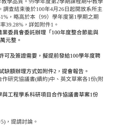
昇教學品質。
99
學年度第
2
學期課程期中教學
。調查結束後於
100
年
4
月
26
日起開放系所主
61%
，略高於本（
99
）學年度第
1
學期之期
答率
39.28%
，詳如附件
1
。
農業委員會委託辦理「
100
年度整合節能與
萬元整。
許可及簽證需要，擬提前發給
100
學年度聘
試缺額辦理方式如附件
2
，提會報告。
合作研究協議書
(
續約
)
中、英文草案各
1
份
(
附
學與工程學系科
研
項目合作協議書草案
1
份
件
5)
，提請討論。