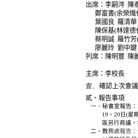
出席：李嗣
涔
陳
鄭富書
(
余
榮熾
葉國良
羅清華
陳保基
(
林達德
蔡明誠
羅竹芳
廖麗玲
劉中鍵
列席：陳明豐
陳
主席：李校長
壹、
確認上次會議
貳、報告事項
一、
秘書室報告：
19
、
20
日
(
星
區
另行商議，
二、教
務處報告：