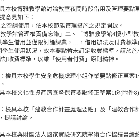
。
具本校博雅教學館討論教室夜間時段借用及管理要點
提意見如下：
室之空調使用，依本校節能管理措施之規定開啟。
雅教學館管理權責備忘錄」二、「博雅教學館
4
樓小型教
供學生借用並僅限討論課業，…，借用辦法及付費標準
明學生使用狀況，故本要點暫未訂定收費標準，請於施
增訂收費標準，以維「使用者付費」原則精神。
：檢
具本校學生安全危機處理小組作業要點修正草案
1
。
具本校文化性資產清查暨保管要點修正草案
1
份
(
附件
8)
：檢
具本校「建教合作計畫處理要點」及「建教合作
，提請討論。
具本校與財團法人國家實驗研究院學術合作協議書續