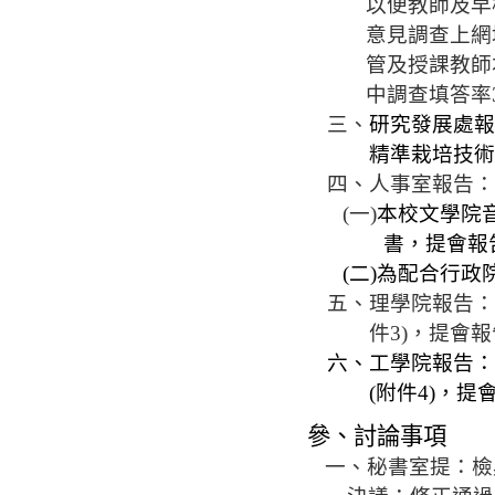
以便教師及早
意見調查上網
管及授課教師
中調查
填答率
三、
研究發展處
精
準
栽培技術
四、人事室報告
(
一
)
本校文學院
書，提會報
(
二
)
為配合行政
五、理學院報告
件
3)
，提會報
六、工學院報告
(
附件
4)
，提
參、討論事項
一、
秘書室
提
：檢