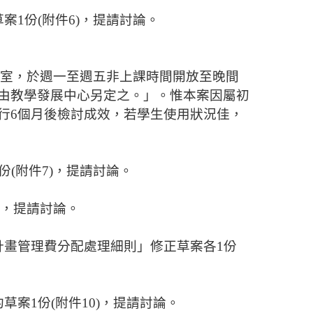
草案
1
份
(
附件
6)
，提請討論。
室，於週一至週五非上課時間開放至晚間
由教學發展中心另定之。」。惟本案因
屬初
行
6
個月後檢討成效，若學生使用狀況佳，
份
(
附件
7)
，提請討論。
，提請討論。
計畫管理費分配處理細則」修正草案各
1
份
約草案
1
份
(
附件
10)
，提請討論。