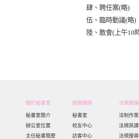
肆、聘任案
(
略
)
伍
、
臨時動議
(
略
)
陸、散會
(
上午
10
關於秘書室
服務團隊
法規彙編
秘書室簡介
秘書室
法制作業
辦公室位置
校友中心
法規英譯
主任秘書簡歷
訪客中心
法規搜尋