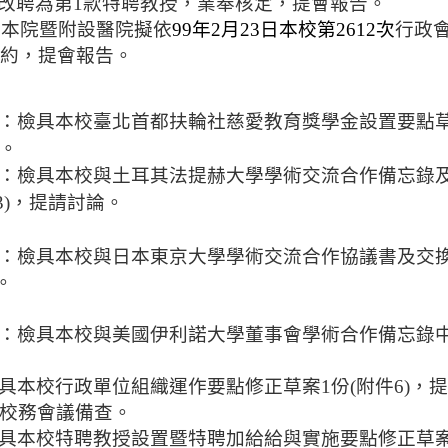
改聘為第
1
款特聘教授，業奉核定，提會報告。
：
本院暨附設
醫院擬依
99
年
2
月
23
日本校第
2612
次
行政
約，提會報告。
：檢具本校
臺
北首都扶輪社慈愛教育獎學金設置要點
。
：檢具
本校與土耳其法提赫大學學術交流合作備忘錄
3)
，
提請討論。
：檢具
本校與日本東京大學學術交流合作協議書及交
。
：檢具
本校與美國伊利諾大學董事會學術合作備忘錄
具
本校行政單位組織運作要點修正草案
1
份
(
附件
6)
，
提
校務會議備查。
具
本校特聘教授
設置暨特聘
加給給與實施要點修正草