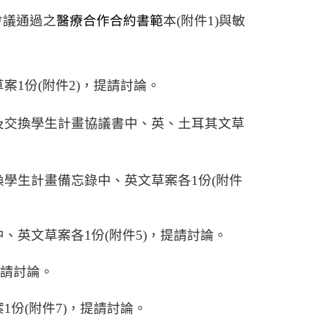
會議通過之
醫療合作合約書範
本
(
附件
1)
與敏
草案
1
份
(
附件
2)
，
提請討論。
及交換學生計畫協議書中、英、土耳其文
草
換學生計畫備忘錄中、英文
草案各
1
份
(
附件
中、英文
草案各
1
份
(
附件
5)
，
提請討論。
請討論。
案
1
份
(
附件
7)
，
提請討論。