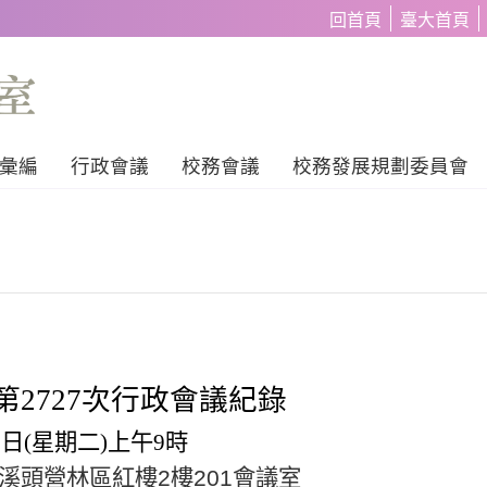
回首頁
臺大首頁
彙編
行政會議
校務會議
校務發展規劃委員會
第
2727
次行政會議紀錄
8
日
(
星期二
)
上午
9
時
溪頭營林區紅樓
2
樓
201
會議室