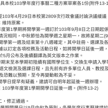
檢具本校
103
學年度行事曆二種方案草案各
1
份
(
附件
13-
經
103
年
4
月
29
日本校第
2809
次行政會議討論決議緩議
：維持原案。
年度第
1
學期
將開學第一
週
訂於
103
年
9
月
8
日之日期
起
情況相同，中秋節恰為開學
週
之星期一，故將星期二
(9
開學第一
週
及結束第十八
週
確定，其中註冊、選課及
據以訂定各項校務及活動日程，如將開學日延後一
週
於
5
月公布及後續翻譯為英文版本之作業。
學期末至本學期初陸續有國際學位生、交換生申請入學
語文檢測及選課日程，且先前有許多單位人員、教授
及恐難以
預期，至今再變動較為不妥。
開學日提早有疑義，
建請可自
明年起延後一
週
辦理。
：
103
學年度第
1
學期開學日延後一
週
。
(
附件
13-2)
二，修正通過。
1
學期開學日以
9
月中旬為原則，各學年度行事曆建請