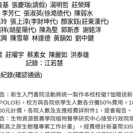
良基
張慶瑞
(
請假
)
湯明哲
莊榮輝
李芳仁
張淑英
(
徐
澔
德代
)
陳弱水
惠玲
張上淳
(
李財坤代
)
顏家鈺
(
莊東漢代
)
瑞祥
(
胡
星陽代
)
陳為堅
郭斯彥
謝銘洋
咸興
陳雪華
林達德
黃韻如
劉中鍵
棠
莊曜宇
蔡素女
陳麗如
洪泰雄
記錄：江若慧
議紀錄
(
確認通過
)
告
：
新生入門書院活動將統一製作本校校徽
T
恤贈送新
POLO
衫，校方與各院依學生人數各分攤
50
％費用。
1
00
元計價，各院人數及支應經費
詳
附件
1
，提會報告。
告：生物資源暨農學院植物醫學研究中心接受行政院
較高之原生樹種專案工作計畫」，經費總計新臺幣
33