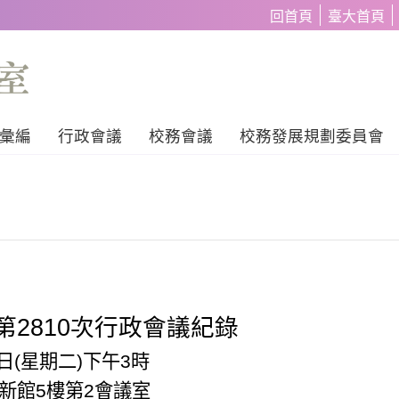
回首頁
臺大首頁
彙編
行政會議
校務會議
校務發展規劃委員會
第
2810
次行政會議紀錄
日
(
星期二
)
下午
3
時
新館
5
樓第
2
會議室