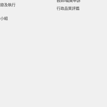
教師/職員申訴
紀錄及執行
行政品質評鑑
劃小組