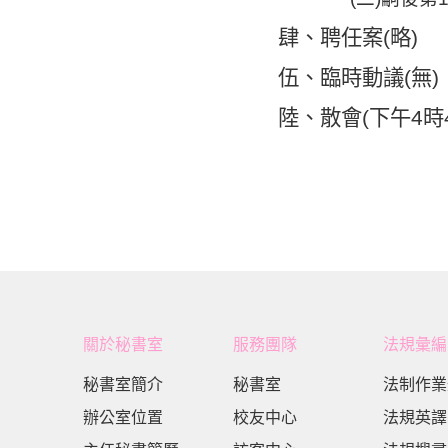
肆、聘任案
(
略
)
伍
、
臨時動議
(
無
)
陸、
散會
(
下午
4
時
關於秘書室
服務團隊
法規彙編
秘書室簡介
秘書室
法制作業
辦公室位置
校友中心
法規英譯