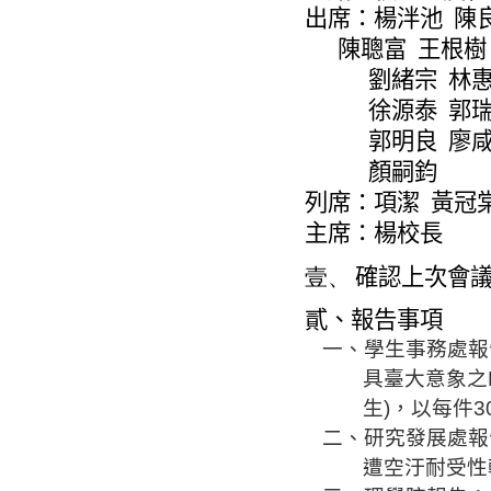
出席：楊泮池
陳
陳聰富
王根樹
劉緒宗
林
徐源泰
郭
郭明良
廖
顏嗣鈞
列席：
項潔
黃冠
主席：楊校長
壹、
確認上次會
貳、報告事項
一、學生事務處報
具臺大意象之
生
)
，以每件
3
二、研究發展處報
遭空
汙
耐受性