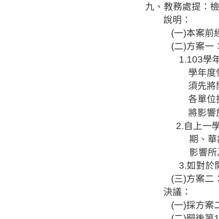
九、教務處
提：
說明：
(
一
)
本案前
(
二
)
方案
一
1.103
學
學年度
須先將
各單位
將
影響
2.
自上一
期、華
影響
所
3.
如對於
(
三
)
方案二
決議：
(
一
)
採
方案
(
二
)
嗣後第