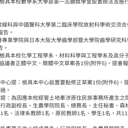
檢具本校數學系大學部第一志願獎學金設置辦法及施
射線科與中國醫科大學第二臨床學院放射科學術交流合
報告。
醫專業學院與日本大阪大學
齒
學部暨
大學院齒學研究
科
告。
檢具本校化學工程學系、材料科學與工程學系及高分
協議書正體中文、簡體中文草案各
1
份
(
附件
5)
，提會
程中心
提：檢具本中心設置要點修正草案
1
份
(
附件
6)
，
通過。
室
提
：
為因應本校經管土地牽涉原住民族事務所產生之
：行政副校長、生農學院院長、總務長、主任秘書、森
問
1
名、法律系教師
1
名、原民教師
1
名、學生
1
名，共
11