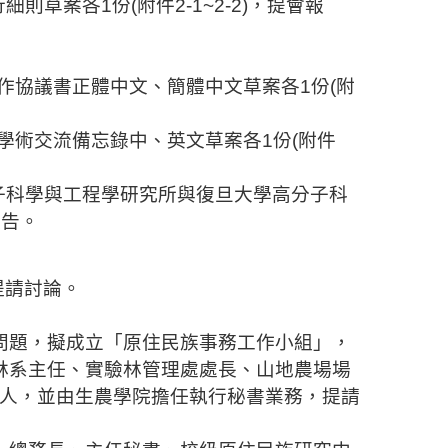
行細則草案各
1
份
(
附件
2-1~2-2)
，提會報
作協議書正體中文、簡體中文草案各
1
份
(
附
學術交流備忘錄中、英文草案各
1
份
(
附件
子科學與工程學研究所與復旦大學高分子科
報告。
提請討論。
問題，擬成立「原住民族事務工作小組」，
林系主任、實驗林管理處處長、山地農場
場
人，並由生農學院擔任執行秘書業務，提
請