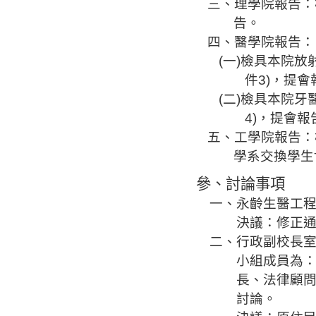
三、理學院報告
：
告。
四、醫學院報告：
(
一
)
檢具本院放
件
3)
，提會
(
二
)
檢具本院牙
4)
，提會報
五、工學院報告
：
學系交換學生
參、討論事項
一
、
永齡生醫
工
決議：修正
二、行政
副校長
小組成員為
長、法律顧
討論。