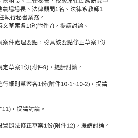
、總務長、主任秘書、
校級
原住民族研究中
地農場
場
長、法律顧問
1
名、法律系教師
1
任執行秘書業務
。
英文草案各
1
份
(
附件
7)
，提請討論。
視案件處理要點，檢具該要點修正草案
1
份
規定草案
1
份
(
附件
9)
，提請討論。
施行細則草案各
1
份
(
附件
10-1~10-2)
，提請
件
11)
，提請討論。
設置辦法修正草案
1
份
(
附件
12)
，提請討論。