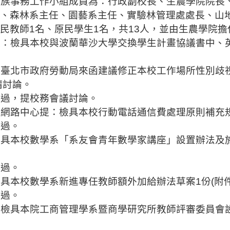
民族事務工作小組成員為：行政副校長、生農學院院長
、森林系主任、園藝系主任、實驗林管理處處長、山
民教師
1
名、原民學生
1
名，共
13
人，並由生農學院擔
提：檢具本校與波蘭華沙大學交換學生計畫協議書中、
。
依臺北市政府勞動局來函建議修正本校工作場所性別歧
請討論。
通過，提校務會議討論。
訊網路中心
提：檢具本校行動電話通信費處理原則補充
通過。
檢具本校數學系「系友會青年數學家講座」設置辦法及
通過。
檢具本校數學系新進專任教師額外加給辦法草案
1
份
(
附
通過。
：檢具本院工商管理學系暨商學研究所教師評審委員會
。