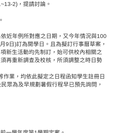
1~13-2)
，提請討論。
。
係依近年例
所對應之日期，又今年情況與
100
月
9
日
)
訂為開學日。且為擬訂行事曆草案，
各項新生
活動均先制訂
，始可供校內相關之
，須再重新調查
及校核
，所須調整
之時日勢
等作業，
均依此
擬定之日程函知學生註冊日
及民眾為及早規劃暑假行程早已預先詢問，
於前一學年度第
1
學期定案。