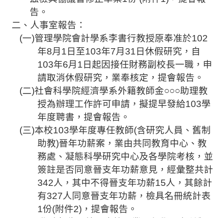
告。
法
規
二
、人事室
報告：
彙
(
一
)
管理學院會計學系李書行教授原奉准於
102
編
年
8
月
1
日至
103
年
7
月
31
日休假研究，自
103
年
6
月
1
日起因接任財務副校長一職，申
行
請取消休假研究，業奉核定，提會報告。
政
(
二
)
社會科學院經濟學系外籍教師金
○○○
助理教
會
議
授為辦理工
作許可申請，擬提早發給
103
學
年度聘書，提會報告。
校
(
三
)
本校
103
學年度專任教師
(
含研究人員、舊制
務
助教
)
晉年功薪案
，業由共同教育中心、教
會
務處、凝態科學研究中心及各學院考核，並
議
簽
註
是否同意
晉支年功
薪意見，經彙整共計
校
342
人，其中不得
晉支年功
薪
15
人，其餘計
務
有
327
人同意
晉支年功
薪，檢具名冊統計表
發
1
份
(
附件
2)
，提會報告。
展