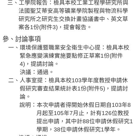
三
、工學院
報告
：檢具本校工業工程學研究所與
規
劃
法國聖艾蒂安高等礦業學院製程與物流科學
委
研究所之研究生交換計畫協議書中、英文草
員
案各
1
份
(
附件
3)
，提會報告。
會
參、討論事項
綜
一
、環境保護暨職業安全衛生中心
提：檢具本校
合
緊急應變演練實施要點修正草案
1
份
(
附件
會
4)
，提請討論。
議
決議：通過。
紀
二、
人事室提：檢具本校
103
學年度教授申請休
錄
搜
假研究審查結果統計表
1
份
(
附件
5)
，提請討
尋
論。
說明：
本次申請者得開始休假日期自
103
年
8
其
月起至
105
年
7
月止，計有
126
位教授
它
提出申請，其中計
88
位申請休假研究
1
業
學期，
38
位申請休假研究
1
學年。
務