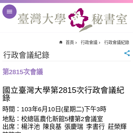
跳到主要內容區塊
進
階
搜
尋
首頁
行政會議
行政會議紀錄
回
首
行政會議紀錄
頁
臺
第2815次會議
大
首
國立臺灣大學第
2815
次行政會議紀
頁
錄
臺
大
時間：
103
年
6
月
10
日
(
星期二
)
下午
3
時
校
地點：校總區農化新館
5
樓第
2
會議室
訊
出席：楊泮池
陳良基
張慶瑞
李書行
莊榮輝
English