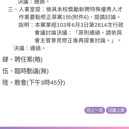
決議：
通過。
相
三、人事室提：檢具本校獎勵新聘特殊優秀人才
關
作業要點修正草案
1
份
(
附件
6)
，提請討論。
活
說明：本案業經
103
年
6
月
3
日第
2814
次行政
動
會議討論決議：「原則通過，請依與
會主管意見修正後再提會討論。」。
決議：
通過。
肆、聘任案
(
略
)
伍
、
臨時動議
(
無
)
陸、
散會
(
下午
3
時
45
分
)
回上一頁
回最上面