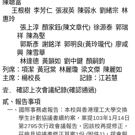
陳聰富
網
王根樹
李芳仁
張淑英
陳弱水
劉緒宗
林
站
導
惠玲
覽
張上淳
顏家鈺
(
陳文章代
)
徐源泰
郭瑞
常
祥
陳為堅
見
郭斯彥
謝銘洋
郭明良
(
黃玲瓏代
)
廖咸
問
興
陳雪華
答
林達德
黃韻如
劉中鍵
顏嗣鈞
關
列席：
項潔
黃冠棠
林麗瓊
梁文傑
陳麗如
於
主席：楊校長
記錄：江若慧
秘
壹、
確認上次會議紀錄
(
確認通過
)
書
室
貳、報告事項
服
一
、國際事務處報告：本校與香港理工大學交換
務
學生計劃協議書續約案，業提
103
年
1
月
14
日
團
第
2795
次行政會議報告，因該校再提修正，
隊
茲檢具
協議書修正草案
1
份
(
附件
1)
，提會報