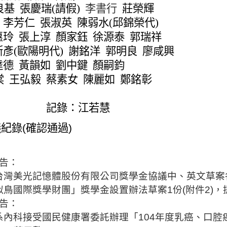
良基
張慶瑞
(
請假
)
李書行
莊榮輝
李芳仁
張淑英
陳弱水
(
邱錦榮代
)
惠玲
張上淳
顏家鈺
徐源泰
郭瑞祥
斯彥
(
歐陽明代
)
謝銘洋
郭明良
廖咸興
達德
黃韻如
劉中鍵
顏嗣鈞
棠
王弘毅
蔡素女
陳麗如
鄭銘彰
記錄：江若慧
議紀錄
(
確認通過
)
告：
台灣美光記憶體股份有限公司獎學金協議中、英文草案
似鳥國際
獎學財團」獎學金設置辦法草案
1
份
(
附件
2)
，
告：
系內科接受國民
健康署
委託辦理「
104
年度乳癌、口腔