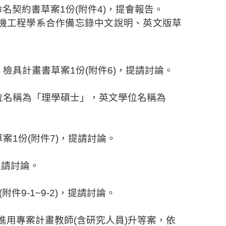
命名契約書草案
1
份
(
附件
4)
，提會報告。
機工程學系合作備忘錄中文說明、英文版草
，檢具計畫書草案
1
份
(
附件
6)
，提請討論。
位名稱為「理學碩士」，英文學位名稱為
草案
1
份
(
附件
7)
，
提請討論。
提請討論。
(
附件
9-1~9-2)
，
提請討論。
進用專案計畫教師
(
含研究人員
)
升等案，依