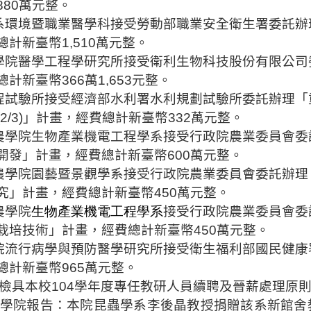
880
萬元整
。
系環境暨職業醫學科接受勞動部職業
安全衛生署
委託辦
總計新臺幣
1,510
萬元整
。
學院醫學工程學研究所
接受衛利生物科技
股份有限公司
總計新臺幣
366
萬
1,653
元整
。
程試驗所接受經濟部水利署水利規劃試驗所委託辦理「
(2/3)
」計畫
，經費總計新臺幣
332
萬元整
。
農學院生物產業機電工程學系接受行政院農業委員會委
開發」計畫
，經費總計新臺幣
600
萬元整
。
農學院園藝暨景觀學系接受行政院農業委員會委託辦理
究」計畫
，經費總計新臺幣
450
萬元整
。
農學院
生物產業機電工程學系
接受行政院農業委員會委
栽培技術」計畫
，經費總計新臺幣
450
萬元整
。
院流行病學與預防醫學研究所接受衛生福利部國民
健康
總計新臺幣
965
萬元整
。
檢具本校
104
學年度專任教研人員續聘
及晉薪
處理原
學院
報告：本院昆蟲學系李後晶教授捐贈該系新館舍