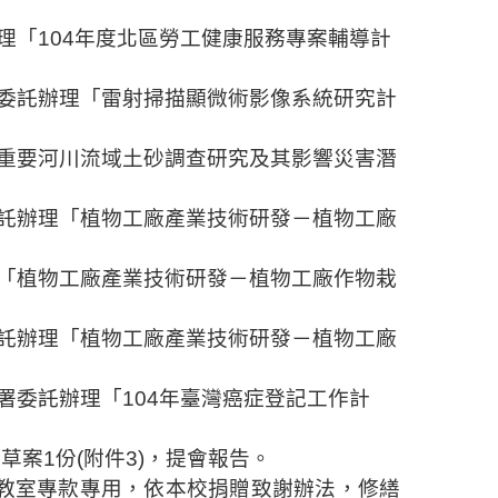
理「
104
年度北區勞工健康服務專案輔導計
委託辦理「雷射掃描
顯微術影像
系統研究計
重要河川流域土砂調查研究及其影響災害潛
託辦理「植物工廠產業技術研發－植物工廠
「植物工廠產業技術研發－植物工廠作物栽
託辦理「植物工廠產業技術研發－植物工廠
署
委託辦理「
104
年臺灣癌症登記工作計
則草案
1
份
(
附件
3)
，提會報告。
教室專款專用，依本校捐贈致謝辦法，修繕