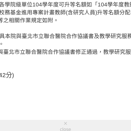
各學院級單位
104
學年度可升等名額如「
104
學年度教
校務基金進用專案計畫教師
(
含研究人員
)
升等名額分配
等之相關作業規定如
附
。
具本院與臺北市立聯合醫院合作協議書及教學研究服
。
與臺北市立聯合醫院合作協議書修正通過，教學研究服
42
分
)
close