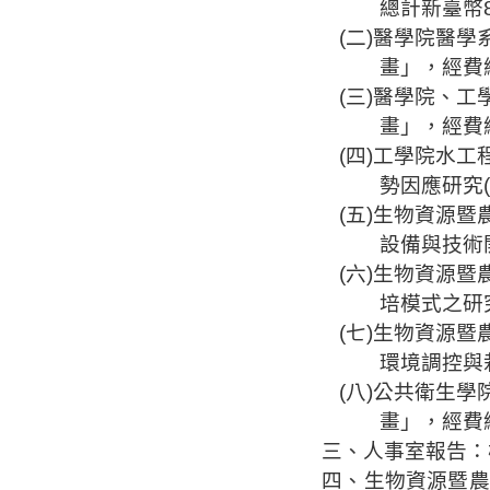
總計新臺幣
(
二
)
醫學院醫學
畫」
，經費
(
三
)
醫學院、工
畫」
，經費
(
四
)
工學院水工
勢因應研究
(
五
)
生物資源暨
設備與技術
(
六
)
生物資源暨
培模式之研
(
七
)
生物資源暨
環境調控與
(
八
)
公共衛生學
畫」
，經費
三、
人事室報告：
四、
生物資源暨農