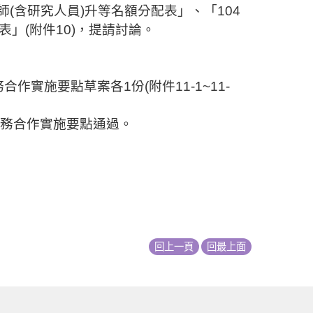
師
(
含研究人員
)
升等名額分配表」、「
104
表」
(
附件
10)
，提請討論。
務合作實施要點草案各
1
份
(
附
件
11-1~11-
務合作實施要點通過。
回上一頁
回最上面