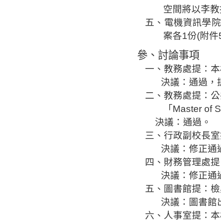
空間將以李教
五、
電機資訊學院
案各
1
份
(
附件
參、討論事項
一
、教務處提：本
決議：通過，
二、教務處
提：公
「
Master of S
決議：通過。
三、行政
副校長室
決議：修正通
四
、財務管理處提
決議：修正通
五、圖書館提
：檢
決議：圖書
館
六、人事室提：本