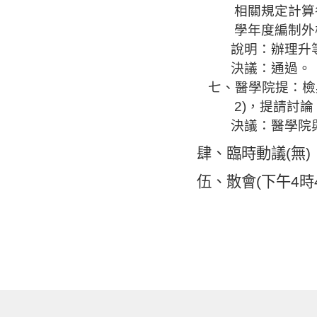
相關規定計算
學年度編制外
說明：辦理升
決議：通過。
七、醫學院提
：檢
2)
，
提請討論
決議：醫學院
肆、
臨時動議
(
無
)
伍
、
散會
(
下午
4
時