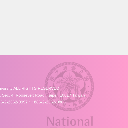
University ALL RIGHTS RESERVED
4, Roosevelt Road, Taipei, 10617 Taiwan
-2-2362-9997、+886-2-2362-0886