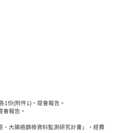
各
1
份
(
附件
1)
，提會報告。
提會報告。
癌、大腸癌篩檢資料監測研究計畫」
，經費