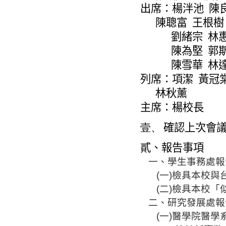
出席：楊泮池
陳
陳聰富
王根樹
劉緒宗
林
陳為堅
郭
陳雪華
林
列席：
項潔
黃冠
林秋薰
主席：楊校長
壹、
確認上次會
貳、報告事項
一、學生事務
處
報
(
一
)
檢具本校與
(
二
)
檢具本校「
二、
研究發展處
報
(
一
)
醫學院醫學