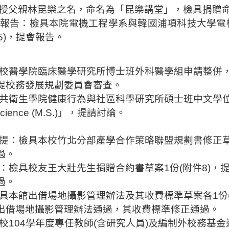
授父親
林昆樂之
名，命名為「
昆樂講堂
」，
檢具捐贈
報告：檢具本院電機工程學系與韓國浦項科技大學電
5)
，提會報告。
校醫學院臨床醫學研究所博士班外科醫學組申請整
併
提校務發展規劃委員會審查。
共衛生學院健康行為與社區科學研究所碩士班中文學
cience (M.S.)
」，提請討論。
提
：檢具本校竹北分部產學合作策略聯盟規劃書修正
過。
：檢具校友王大壯先生捐贈合約書草案
1
份
(
附件
8)
，
過。
具本館出借場地攝影管理辦法及其收費標準草案各
1
份
出借場地攝影管理辦法通過，其收費標準修正通過。
校
104
學年度專任教師
(
含研究人員
)
及編制外校務基金