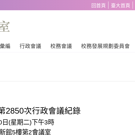
回首頁
臺大首頁
彙編
行政會議
校務會議
校務發展規劃委員會
第
2850
次行政會議紀錄
0
日
(
星期二
)
下午
3
時
新館
5
樓第
2
會議室