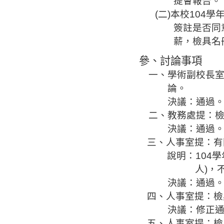
提會報告。
(
二
)
本校
104
學
簽
註
是否同
薪，檢具名
參、討論事項
一、學術
副校長
論。
決議：通過
二、教務處提：
決議：通過
三、人事室提：
有
說明：
104
學
人
)
，
決議：通過
四、人事室提：檢
決議：修正
五、人事室提：檢