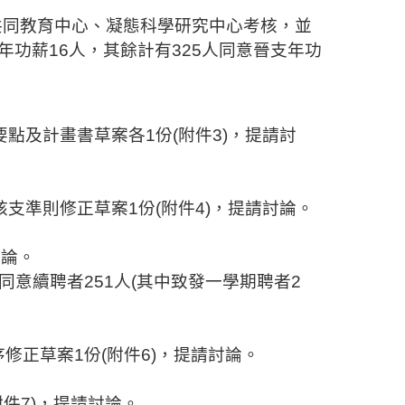
共同教育中心、凝態科學研究中心考核，並
年功
薪
16
人，其餘計有
325
人同意
晉支年功
要點及計畫書草案各
1
份
(
附件
3)
，提請討
核
支準則修正草案
1
份
(
附件
4)
，
提請討論。
討論。
同意續聘者
251
人
(
其中致發一學期聘者
2
序修正草案
1
份
(
附件
6)
，提請討論。
附件
7)
，提請討論。