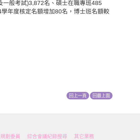
及一般考試
)3,872
名、碩士在職專班
485
4
學年度核定名額增加
80
名，博士班名額較
回上一頁
回最上面
展規劃委員
綜合會議紀錄搜尋
其它業務