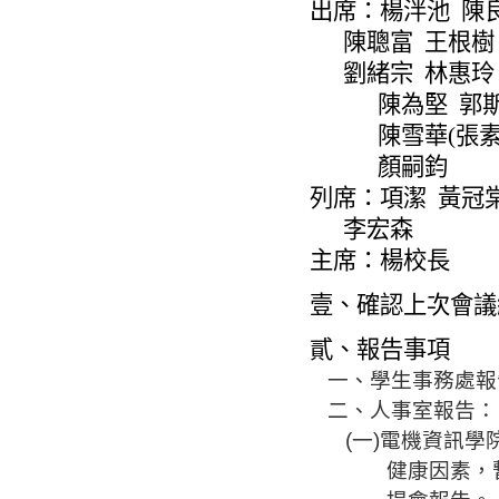
出席：楊泮池
陳
陳聰富
王根樹
劉緒宗
林惠玲
陳為堅
郭
陳雪華
(
張
顏嗣鈞
列席：
項潔
黃冠
李宏森
主席：楊校長
壹、確認上次會議
貳、報告事項
一、學生事務處報
二
、
人事室報告：
(
一
)
電機資訊學
健康因素，