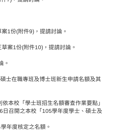
。
草案
1
份
(
附件
9)
，提請討論。
正草案
1
份
(
附件
10)
，提請討論。
論。
、碩士在職專班及博士班新生申請名額及其
別依本校「學士班招生名額審查作業要點」
6
日召開之本校「
105
學年度學士、碩士及
4
學年度核定之名額。