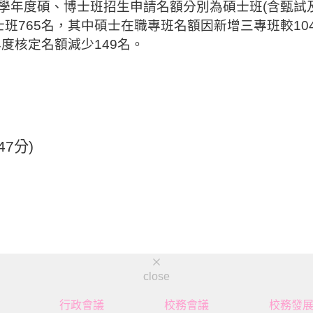
學年度碩
、博士班招生申請名額分別為碩士班
(
含甄試
士班
765
名，其中碩士在職專班名額因新增
三專班較
10
年度核定名額減少
149
名。
47
分
)
close
行政會議
校務會議
校務發