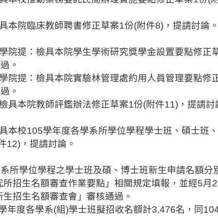
。
具本院臨床教師聘書修正草案
1
份
(
附件
8)
，提請討論
。
學院提：檢具本院學生學術研究獎學金設置要點修正
通過。
學院提：檢具本院實驗林管理處約用人員管理要點修
通過。
檢具本院教師評鑑辦法修正草案
1
份
(
附件
11)
，提請討
。
具本校
105
學年度各學系所學位學程學士班、碩士班
件
12)
，提請討論。
學系所學位學程之學士班及碩、博士班新生申請名額分
究所招生名額審查作業要點」相關規定填報，並經
5
月
2
新生招生名額審查會」審核通過。
學年度各學系
(
組
)
學士班擬招收
名額計
3,476
名，同
10