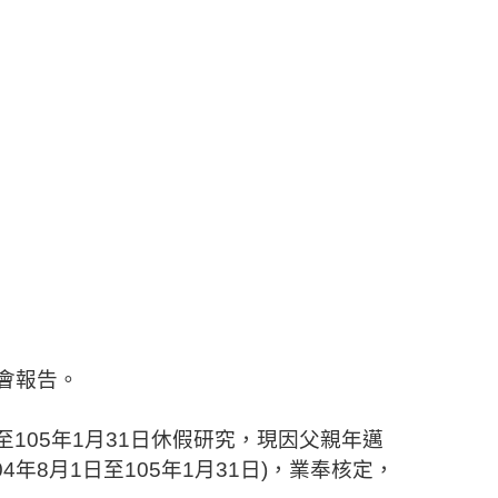
會報告
。
至
105
年
1
月
31
日休假研究，現因父親年邁
04
年
8
月
1
日至
105
年
1
月
31
日
)
，業奉核定，