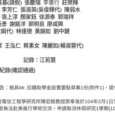
良基
(
請假
)
張慶瑞
李書行
莊榮輝
李芳仁
張淑英
(
吳俊輝代
)
陳弱水
張上淳
顏家鈺
徐源泰
郭瑞祥
斯彥
謝銘洋
郭明良
廖咸興
素娟代
)
林達德
黃韻如
劉中鍵
棠
王泓仁
蔡素女
陳麗如
(
楊淑蓉代
)
記錄：江若慧
紀錄
(
確認通過
)
告：檢具
Mr.
拉麵助學金設置要點草案
1
份
(
附件
1)
，提
院電信工程學研究所陳宏銘教授原奉准於
104
年
2
月
1
日
暫無法赴美進行學術交流，申請取消休假研究
1
學期
(1