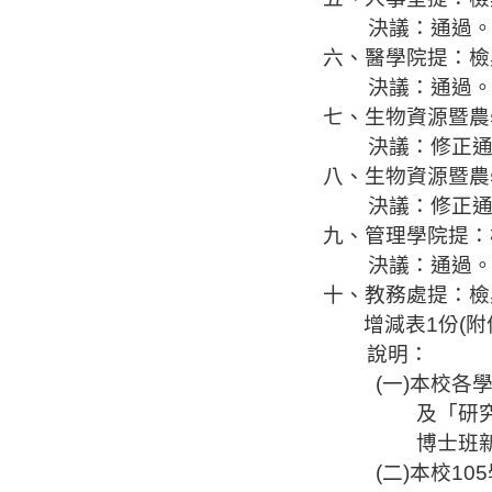
決議：通過
六、醫學院提：檢
決議：通過
七、生物資源暨農
決議：修正
八、生物資源暨農
決議：修正
九、管理學院提：
決議：通過
十、教務處提：檢
增減表
1
份
(
附
說明：
(
一
)
本校各
及「研
博士班
(
二
)
本校
105