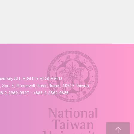
University ALL RIGHTS RESERVED
4, Roosevelt Road, Taipei, 10617 Taiwan
-2-2362-9997、+886-2-2362-0886