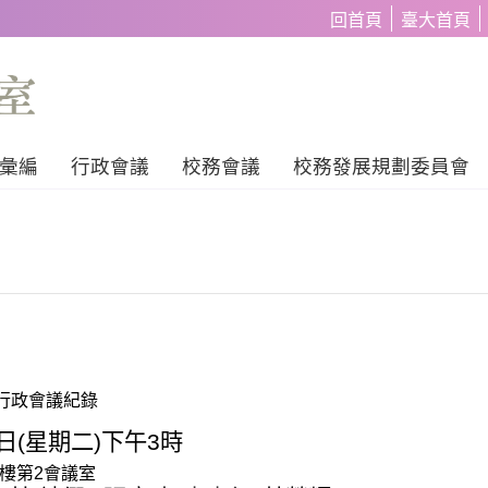
回首頁
臺大首頁
彙編
行政會議
校務會議
校務發展規劃委員會
行政會議紀錄
日
(
星期二
)
下午
3
時
樓第
2
會議室