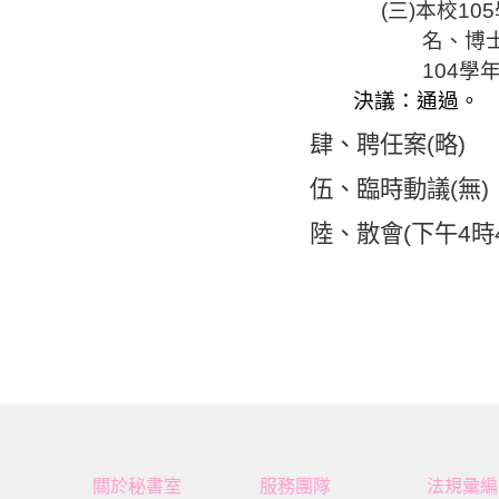
(
三
)
本校
105
名、博
104
學
決議：通過。
肆、聘任案
(
略
)
伍
、
臨時動議
(
無
)
陸、
散會
(
下午
4
時
關於秘書室
服務團隊
法規彙編