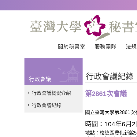
跳到主要內容區塊
關於秘書室
服務團隊
法規
行政會議紀錄
行政會議
第2861次會議
行政會議概況介紹
行政會議紀錄
國立臺灣大學第
2861
次
時間：
104
年
6
月
2
地點：校總區農化新館
5