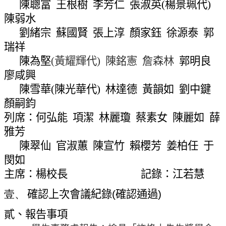
陳聰富
王根樹
李芳仁
張淑英
(
楊景
珮
代
)
網
站
陳弱水
導
劉緒宗
蘇國賢
張上淳
顏家鈺
徐源泰
郭
覽
瑞祥
常
陳為堅
(
黃耀輝代
)
陳銘憲
詹森林
郭明良
見
廖咸興
問
陳雪華
(
陳光華代
)
林達德
黃韻如
劉中鍵
答
顏嗣鈞
關
列席：何弘能
項潔
林麗瓊
蔡素女
陳麗如
薛
於
雅芳
秘
陳翠仙
官淑蕙
陳宣竹
賴櫻芳
姜柏任
于
書
閔如
室
主席：楊校長
記錄：江若慧
服
壹、
確認上次會議紀錄
(
確認通過
)
務
團
貳、報告事項
隊