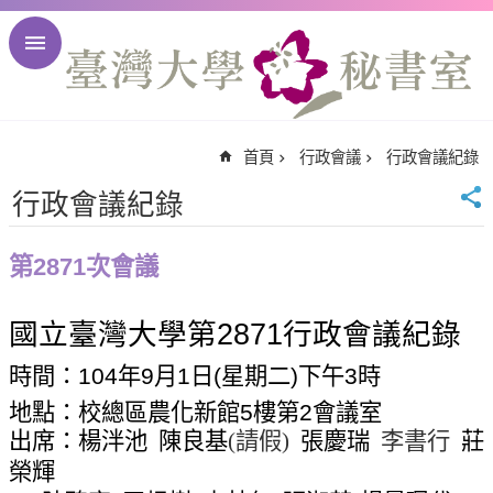
跳到主要內容區塊
進
階
搜
尋
首頁
行政會議
行政會議紀錄
回
首
行政會議紀錄
頁
臺
第2871次會議
大
首
國立臺灣大學第
2871
行政會議紀錄
頁
臺
時間：
104
年
9
月
1
日
(
星期二
)
下午
3
時
大
地點：校總區農化新館
5
樓第
2
會議室
校
出席：楊泮池
陳良基
(
請假
)
張慶瑞
李書行
莊
訊
榮輝
English