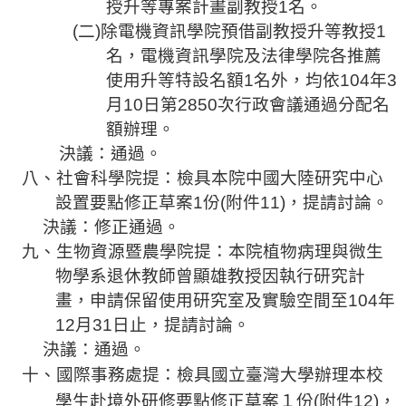
授升等專案計畫副教授
1
名。
(
二
)
除電機資訊學院預借副教授升等教授
1
名，電機資訊學院及法律學院各推薦
使用升等特設名額
1
名外，
均依
104
年
3
月
10
日
第
2850
次行政會議通過分配名
額辦理。
決議：通過。
八、社會科學院提：檢具本院中國大陸研究中心
設置要點修正草案
1
份
(
附件
11
)
，提請討論。
決議：修正通過。
九、生物資源暨農學院
提：
本院植物病理與微生
物學系退休教師曾顯雄教授因執行研究計
畫，申請保留使用研究室及實驗空間至
104
年
12
月
31
日止，提請討論。
決議：通過。
十、國際事務處提：檢具國立臺灣大學辦理本校
學生赴境外
研
修要點修正草案１份
(
附件
12)
，