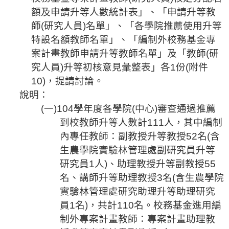
額及申請升等人數統計表」、「申請升等教
師
(
研究人員
)
名單」、「各學院推薦使用升等
特設名額教師名單」、「編制外校務基金專
案計畫教師申請升等教師名單」及「教師
(
研
究人員
)
升等初核
意見
彙整表
」各
1
份
(
附件
10)
，提請討論。
說明：
(
一
)104
學年度各學院
(
中心
)
審查通過推薦
到校教師升等人數計
111
人，其中編制
內專任教師：副教授升等教授
52
名
(
含
生農學院
實驗林管理處副研究員升等
研究員
1
人
)
、助理教授升等副教授
55
名、講師升等助理教授
3
名
(
含生農學院
實驗林管理處研究助理升等助理研究
員
1
名
)
，共計
110
名。校務基金進用編
制外專案計畫教師：專案計畫助理教