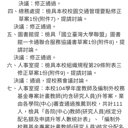
決議：修正通過。
相
四
、總務處
提：檢具本校校園交通管理要點修正
關
草案
1
份
(
附件
7
)
，提請討論。
活
動
決議：修正通過。
五
、圖書館
提：檢具「
國立臺灣大學聯盟
」圖書
館
一
卡通聯合服務協議書
草案
1
份
(
附件
8
)
，提
請討論。
決議：修正通過。
六、人事室提：檢具本校組織規程第
29
條附表
三
修正草案
1
份
(
附件
9
)
，提請討論。
決議：通過，提校務會議討論。
七
、人事室提：本校
104
學年度教師及編制外校務
基金專案計畫教師
(
均含研究人員
)
升等案，業
由各學院
(
中心
)
審查通過推薦到校，共計
111
人，檢具「各院
(
中心
)
教師
(
研究人員
)
核定分
配名額及申請升等人數統計表」、「編制外
校務基金專案計畫教師
(
研究人員
)
核定分配名