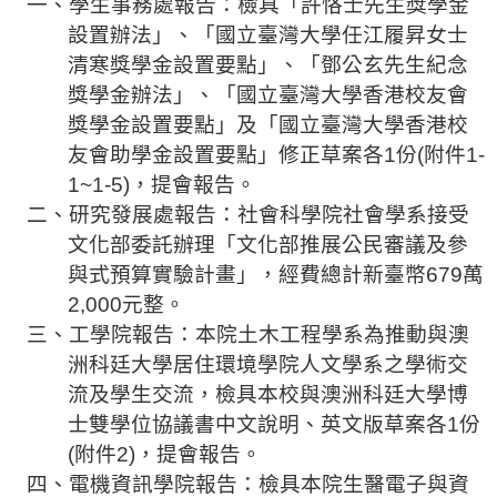
一、學生事務處報告：檢具「許恪士先生獎學金
法
設置辦法」、「國立臺灣大學任江履
昇
女士
規
清寒獎學金設置要點」、「鄧公玄先生紀念
彙
獎學金辦法」、「國立臺灣大學香港校友會
編
獎學金設置要點」及「國立臺灣大學香港校
行
友會助學金設置要點」修正草案各
1
份
(
附件
1-
政
1~1-5
)
，
提會報告。
會
二
、研究發展處報告：社會科
學院社會學系接受
議
文化部委託辦理「
文化部推展
公民審議及參
與式預算實驗計畫」
，經費總計新臺幣
679
萬
校
2,000
元整
。
務
會
三、工學院報告
：本院土木工程學系為推動與澳
議
洲科廷大學居住環境學院人文學系之學術交
流及學生交流，檢具本校與澳洲科廷大學博
校
士雙學位協議書中文說明、英文版草案各
1
份
務
(
附件
2
)
，
提會報告。
發
展
四、電機資訊學院報告
：檢具本院生
醫
電子與資