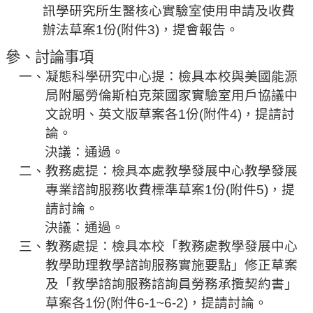
規
訊學研究所生
醫
核心實驗室使用申請及收費
劃
辦法草案
1
份
(
附件
3
)
，
提會報告。
委
參、討論事項
員
會
一
、凝態科學研究中心
提：檢具本校與美國能源
局附屬
勞
倫斯柏克萊國家實驗室用戶協議
中
綜
文說明、英文版草案各
1
份
(
附件
4
)
，提請討
合
論。
會
決議：通過。
議
紀
二
、教務處
提：檢具本處教學發展中心教學發展
錄
專業諮詢服務收費標準
草案
1
份
(
附件
5
)
，提
搜
請討論。
尋
決議：
通過。
三、教務處
提：檢具本校「教務處教學發展中心
其
它
教學助理教學諮詢服務實施要點」修正草案
業
及「教學諮詢服務諮詢員勞務承攬契約書」
務
草案各
1
份
(
附件
6-1~6-2
)
，提請討論。