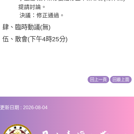
提請討論。
決議：修正通過。
肆、
臨時動議
(
無
)
伍、
散會
(
下午
4
時
25
分
)
回上一頁
回最上面
更新日期
2026-08-04