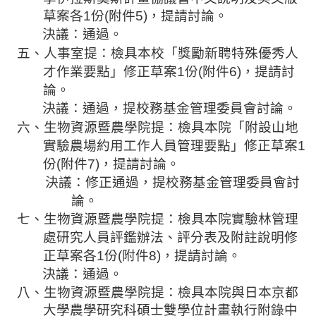
規
草案各
1
份
(
附件
5)
，提請討論。
劃
決議：通過。
委
五、人事室
提：檢具本校「獎勵新聘特殊優秀人
員
才作業要點」修正草案
1
份
(
附件
6)
，提請討
會
論。
綜
決議：通過，提校務基金管理委員會討論。
合
六、生物資源暨農學院
提：檢具本院「附設山地
會
實驗農場約用工作人員管理要點」修正草案
1
議
份
(
附件
7)
，提請討論。
紀
決議：修正通過，提校務基金管理委員會討
錄
論。
搜
七、生物資源暨農學院
提：檢具本院實驗林管理
尋
處研究人員評鑑辦法、評分表及附註說明修
其
正草案各
1
份
(
附件
8)
，提請討論。
它
決議：通過。
業
八、
生物資源暨農學院
提：檢具本院與日本京都
務
大學農學研究科碩士雙學位計畫執行附錄中