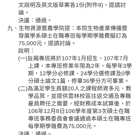
文說明及英文版草案各
1
份
(
附件
9)
，提請討
相
論。
關
活
決議：通過。
動
九、
生物資源暨農學院
提：本院生物產業傳播暨
發展學系碩士在職專班每學期學雜費擬訂為
75,000
元，提請討論。
說明：
(
一
)
旨揭專
班將於
107
年
1
月招生，
107
年
7
月
上課，本專班修業年限為
2
年，每學年
3
學
期，
12
學分必修課、
24
學分選修課及
0
學
分碩士論文
1
篇，修畢
36
學分方可畢業。
(
二
)
為滿足學生員額
20
人之課程師資多元、教
學品質，並提供雲林校區往返交通及專職
雇員聘任之需要，經財務成本試算後，於
106
年
12
月
8
日
106
學年度第
3
次碩士在職
專班事務委員會會議通過本碩士在職專班
每學期學雜費為
75,000
元。
決議：通過。