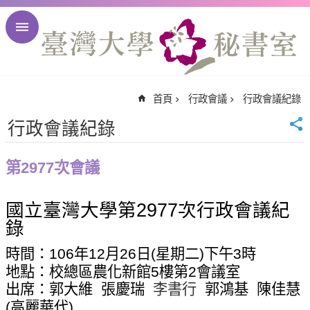
跳到主要內容區塊
進
階
搜
尋
首頁
行政會議
行政會議紀錄
回
首
行政會議紀錄
頁
臺
第2977次會議
大
首
國立臺灣大學第
2977
次行政會議紀
頁
錄
臺
大
時間：
106
年
12
月
26
日
(
星期二
)
下午
3
時
校
地點：校總區農化新館
5
樓第
2
會議室
訊
出席：郭大維
張慶瑞
李書行
郭鴻基
陳佳慧
English
(
高麗華代
)