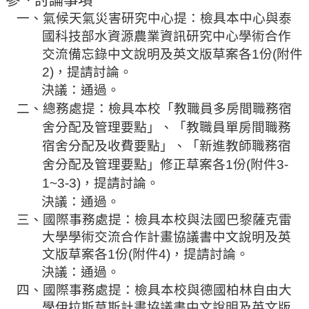
參、討論事項
一、氣候天氣災害研究中心提：檢具本中心與泰
法
規
國
科技部水資源
農業資訊研究中心學術合作
彙
交流備忘錄中文說明及英文版草案各
1
份
(
附件
編
2)
，提請討論。
決議：通過。
行
二、總務處提：檢具本校「教職員多房間職務宿
政
舍分配及管理要點」、「教職員單房間職務
會
議
宿舍分配及收費要點」、「新進教師職務宿
舍分配及管理要點」修正草案各
1
份
(
附件
3-
校
1~3-3)
，提請討論。
務
決議：通過。
會
三、國際事務處提：檢具本校與法國巴黎薩克雷
議
大學學術交流合作計畫協議書中文說明及英
校
文版草案各
1
份
(
附件
4)
，提請討論。
務
決議：通過。
發
四、國際事務處提：檢具本校與德國柏林自由大
展
學伊拉斯莫斯計畫協議書中文說明及英文版