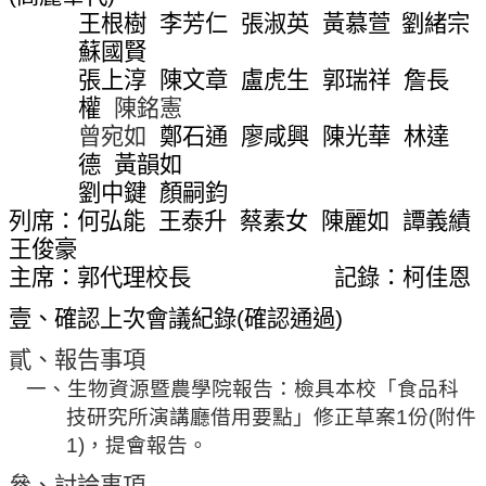
網
王根樹
李芳仁
張淑英
黃慕萱
劉緒宗
站
蘇國賢
導
張上淳
陳文章
盧虎生
郭瑞祥
詹長
覽
權
陳銘憲
常
曾宛如
鄭石通
廖咸興
陳光華
林達
見
德
黃韻如
問
劉中鍵
顏嗣鈞
答
列席：何弘能
王泰升
蔡素女
陳麗如
譚義績
關
王俊豪
於
主席：
郭
代理校長
記錄：柯佳恩
秘
壹、確認上次會議紀錄
(
確認通過
)
書
室
貳、報告事項
一、生物資源暨農學院報告
：檢具本校「食品科
服
技研究所演講廳借用要點」修正草案
1
份
(
附件
務
1)
，提會報告。
團
隊