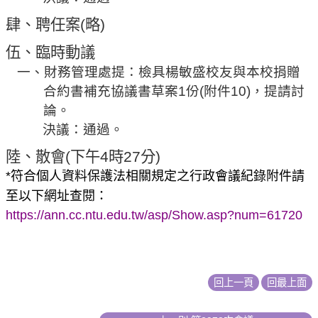
肆、聘任案
(
略
)
伍、
臨時動議
一、
財務管理處提：檢具楊敏盛校友與本校捐贈
合約書補充協議書
草案
1
份
(
附件
10)
，提請討
論。
決議：通過。
陸
、散會
(
下午
4
時
27
分
)
*
符合個人資料保護法相關規定之行政會議紀錄附件請
：
至以下網址查閱
https://ann.cc.ntu.edu.tw/asp/Show.asp?num=61720
回上一頁
回最上面