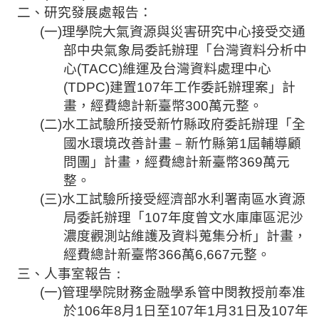
二、研究發展處報告：
法
(
一
)
理學院大氣資源與災害研究中心接受交通
規
部中央氣象局委託辦理「台灣資料分析中
彙
心
(TACC)
維運及台灣資料處理中心
編
(TDPC)
建置
107
年工作委託辦理案」計
行
畫，經費總計新臺幣
300
萬元整。
政
(
二
)
水工試驗所接受新竹縣政府委託辦理「全
會
－
國水環境改善計畫
新竹縣第
1
屆輔導顧
議
問團」計畫，經費總計新臺幣
369
萬元
校
整。
務
(
三
)
水工試驗所接受經濟部水利署南區水資源
會
局委託辦理「
107
年度曾文水庫庫區泥沙
議
濃度觀測站維護及資料蒐集分析」計畫，
經費總計新臺幣
366
萬
6,667
元整。
校
：
三、人事室報告
務
(
一
)
管理學院財務金融
學系管中
閔教授前奉准
發
展
於
106
年
8
月
1
日至
107
年
1
月
31
日及
107
年