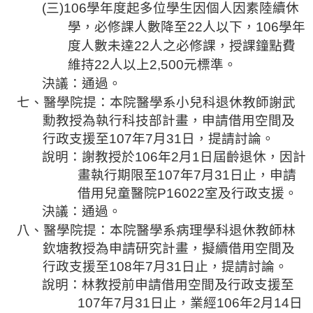
(
三
)106
學年度起多位學生因個人因素陸續休
學，必修課人數降至
22
人以下，
106
學年
度人數未達
22
人之必修課，授課鐘點費
維持
22
人以上
2,500
元標準。
決議：通過。
七、醫學院提：本院醫學系小兒科退休教師謝武
勳教授為執行科技部計畫，申請借用空間及
行政支援至
107
年
7
月
31
日，提請討論。
說明：謝教授於
106
年
2
月
1
日屆齡退休
，因計
畫執行期限至
107
年
7
月
31
日止，申請
借用兒童醫院
P16022
室及行政支援。
決議：通過。
八、醫學院提：本院醫學系病理學科退休教師林
欽塘教授為申請研究計畫，擬續借用空間及
行政支援至
108
年
7
月
31
日止，提請討論。
說明：林教授前申請借用空間及行政支援至
107
年
7
月
31
日止，業經
106
年
2
月
14
日