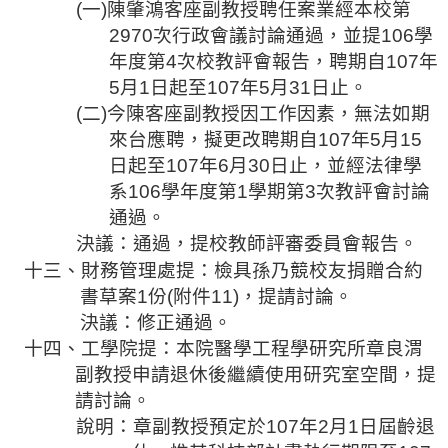
(
一
)
陳肇鴻客座副教授聘任案業經本校第
2970
次行政會議討論通過，並提
106
學
年度第
4
次校教評會報告，聘期自
107
年
5
月
1
日起至
107
年
5
月
31
日止。
(
二
)
今陳客座
副教授因工作因素，無法如期
來台應聘，擬更改聘期自
107
年
5
月
15
日起至
107
年
6
月
30
日止，並經法律學
系
106
學年度第
1
學期第
3
次教評會討論
通過。
決議：通過，
提校教師
評審委員會報告。
十三、財務管理處提：檢
具孫乃競
校友捐贈合約
書草案
1
份
(
附件
11)
，提請討論。
決議：修正通過。
十四、工學院提：本院醫學工程學研究所章良渭
副教授申請退休後繼續使用研究室空間，提
請討論。
說明：章副教授預定於
107
年
2
月
1
日屆齡退