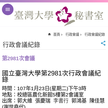
跳到主要內容區塊
進
階
搜
尋
首頁
行政會議
行政會議紀錄
回
首
行政會議紀錄
頁
臺
第2981次會議
大
首
國立臺灣大學第
2981
次行政會議紀
頁
錄
臺
大
時間：
107
年
1
月
23
日
(
星期二
)
下午
3
時
校
地點：校總區農化新館
5
樓第
2
會議室
訊
出席：郭大維
張慶瑞
李書行
郭鴻基
陳佳慧
English
(
謝世堯代
)