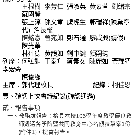
網
王根樹
李芳仁
張淑英
黃慕萱
劉緒宗
站
蘇國賢
導
張上淳
陳文章
盧虎生
郭瑞祥
(
陳業寧
覽
代
)
詹長權
常
陳銘憲
曾宛如
鄭石通
廖咸興
(
請假
)
見
陳光華
問
林達德
黃韻如
劉中鍵
顏嗣鈞
答
列席：何弘能
王泰升
蔡素女
陳麗如
黃輝猛
關
李宏森
於
陳俊顯
秘
主席：
郭
代理校長
記錄：柯佳恩
書
壹、確認上次會議紀錄
(
確認通過
)
室
貳、報告事項
服
一、教務處報告：檢具本校
106
學年度教學優良教
務
團
師遴選各學院暨共同教育中心名額表草案
1
份
隊
(
附件
1)
，提會報告。