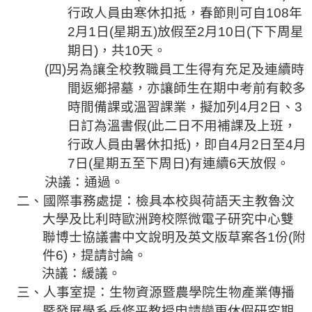
行政人員
由寒休扣
抵，春節則可自
108
年
2
月
1
日
(
星期五
)
放假至
2
月
10
日
(
下下周星
期日
)
，共
10
天。
(
四
)
另為讓全校教職員工生得有充足及連續時
間返鄉掃墓，亦讓師生在期中考前有較多
時間備課或
溫習課業，擬加列
4
月
2
日、
3
日訂為溫書假
(
此二日不用補課及上班，
行政人員由
暑休扣抵
)
，即自
4
月
2
日至
4
月
7
日
(
星期五至下周日
)
有連續
6
天放假。
決議：通過。
二、
國際事務處提：檢具本校與荷語天主教魯汶
大學及比利時歐洲跨校際微電子研究中心雙
聯博士協議書中文說明及英文版草案各
1
份
(
附
件
6)
，提請討論。
決議：緩議。
三
、人事室提：生物資源暨農學院生物產業傳播
暨發展學系岳修平教授申請變更休假研究期