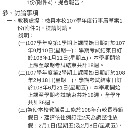
1
份
(
附件
4)
，提會報告。
相
關
參、討論事項
活
一、教務處
提：檢具本校
107
學年度行事曆草案
1
動
份
(
附件
5)
，提請討論。
說明：
(
一
)107
學年度第
1
學期上課開始日期訂於
107
年
9
月
10
日
(
星期一
)
，學期考試結束日訂
於
108
年
1
月
11
日
(
星期五
)
，本學期開始
上課至學期考試結束共計
18
週
。
(
二
)107
學年度第
2
學期上課開始日期訂於
108
年
2
月
18
日
(
星期一
)
，學期考試結束日訂
於
108
年
6
月
21
日
(
星期五
)
，本學期開始
上課至學期考試結束共計
18
週
，全學年
共計
36
週
。
(
三
)
為使本校
教職員工能於
108
年有較長春節
假日，建請依往例訂定
2
天為調整性放
：
假
2
月
1
日
(
星期五
)
及
2
月
8
日
(
星期五
)
，