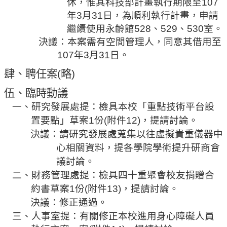
休
，惟其科技部計畫執行期限至
107
年
3
月
31
日，為順利執行計畫，申請
繼續使用
永齡館
528
、
529
、
530
室。
決議：本案需有空間管理人，同意其借用至
107
年
3
月
31
日。
肆、聘任案
(
略
)
伍、臨時動議
一、研究發展處提：檢具本校「重點技術平台設
置要點」草案
1
份
(
附件
12)
，提請討論。
決議：請研究發展處蒐集以往虛擬貴重儀器中
心相關資料，提各學院學術提升
研
商會
議討論。
二、
財務管理處提：檢具四十重聚會校友捐贈合
約書
草案
1
份
(
附件
13)
，提請討論。
決議：修正通過。
三、人事室提：有關修正本校進用身心障礙人員