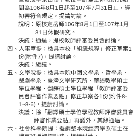
間為
106
年
8
月
1
日起至
107
年
7
月
31
日止，經
初審符合規定，提請討論。
說明：原
核定岳師
106
年
8
月
1
日
至
107
年
1
月
31
日休假研究。
決議：通過，
提校教師
評審委員會討論。
四、人事室
提：檢具本校「組織規程」修正草案
1
份
(
附件
7)
，提請討論。
決議：緩議。
五、文學院
提：檢具本院中國文學系、哲學系、
戲劇學系、臺灣文學研究所、華語教學碩士
學位學程、翻譯碩士學位學程「教師評審委
員會評審作業要點」修正草案各
1
份
(
附件
8-
1~8-6)
，提請討論。
決議：除「翻譯碩士學位學程教師評審委員會
評審作業要點」再議外，其餘通過。
六、社會科學院
提：擬調整本院經濟學系碩士在