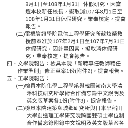
規
8
月
1
日至
108
年
1
月
31
日休假研究，因當
劃
選本校新任校長，擬取消
107
年
8
月
1
日至
委
108
年
1
月
31
日休假研究，業奉核定，提會
員
報告。
會
(
二
)
電機資訊學院電信工程學研究所蘇炫榮教
授前奉准於
107
年
2
月
1
日至
107
年
7
月
31
日
綜
休假研究，因計畫因素，擬取消休假研
合
會
究，業奉核定，提會報告。
議
四、文學院
報告：檢具本院「新聘專任教師聘任
紀
作業準則」修正草案
1
份
(
附件
2)
，提會報告。
錄
五、
工學院報告：
搜
(
一
)
檢具本院化學工程學系與韓國嶺南大學清
尋
淨科技研究所學術合作備忘錄中文說明及
英文版草案各
1
份
(
附件
3)
，提會報告。
其
(
二
)
檢具本院建築與城鄉研究所與日本早稻田
它
業
大學創造理工學研究院跨國雙碩士學位制
務
合作備忘錄附錄中文說明及英文版草案各