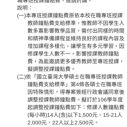
職專班授課鐘點費，提請討論。
說明：
(
一
)
本專班授課
鐘點費原依
本校在職專班授課
教師鐘點費支給標準，惟教師不因學生人
數多寡影響教學品質，需付出同樣的時間
和精神準備課程並維持良好的課程內容及
增加課程多樣化，讓學生有多元學習。因
修課學生人數不一，影響授課教師鐘點
費，為能邀請更多優秀
教師至專班
授課，
擬調整授課鐘點費。
(
二
)
依「國立臺灣大學碩士在職專班授課教師
鐘點費支給標準」第
4
條各碩士在職專班
因特殊情形，得
專案簽經行政
會議同意後
調整授課教師鐘點費。擬訂於
106
學年度
起調整授課鐘點費如下：修課人數鐘點費
(
每小時
)14
人
(
含
)
以下
1,500
元、
15-21
人
2,000
元、
22
人以上
2,500
元。