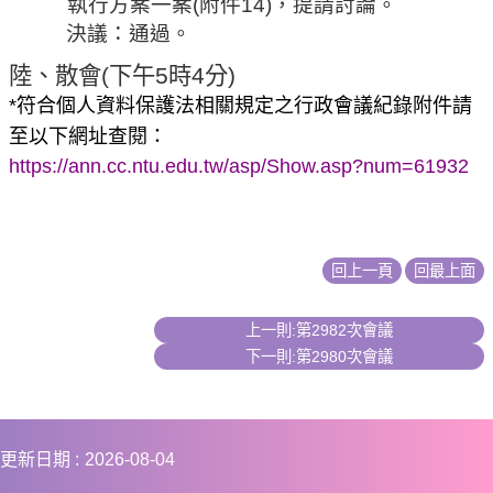
執行方案一案
(
附件
14)
，提請討論。
決議：通過。
陸
、散會
(
下午
5
時
4
分
)
*
符合個人資料保護法相關規定之行政會議紀錄附件請
：
至以下網址查閱
https://ann.cc.ntu.edu.tw/asp/Show.asp?num=61932
回上一頁
回最上面
上一則:第2982次會議
下一則:第2980次會議
更新日期
2026-08-04