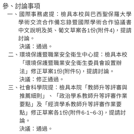
規
參、討論事項
劃
一、國際事務處
提：檢具本校與巴西聖保羅大學
委
學術交流合作備忘錄暨國際學術合作協議書
員
中文說明及英、
葡文草案
各
1
份
(
附件
4)
，提請
會
討論
。
綜
決議：通過。
合
二、環境保護暨職業安全衛生中心
提：檢具
本校
會
「
環境保護暨職業安全衛生委員會設置辦
議
」
法
修正
草案
1
份
(
附件
5
)
，提請討論。
紀
決議：修正通過。
錄
搜
三、社會科學院
提：檢具
本院
「
教師升等評審與
尋
」、「
推薦細則
政治
學系教師升等評審作業
」
「
要點
及
經濟
學系教師升等評審作業要
其
」
點
修正
草案各
1
份
(
附件
6-1~6-3
)
，提請討
它
業
論。
務
決議：通過。