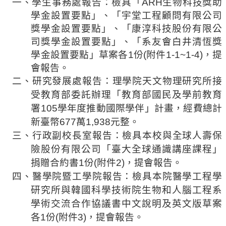
一、學生事務處報告：檢具「
ARH
生物科技獎助
法
學金設置要點」、「
宇堂工程
顧問有限公司
規
獎學金設置要點」、「康淳科技股份有限公
彙
司獎學金設置要點」、「系友會白
井清恆
獎
編
學金設置要點」草案各
1
份
(
附件
1-1~1-4)
，提
會報告。
行
二、研究發展處報告：理學院天文物理研究所接
政
會
受教育部委託辦理「教育部國民及學前教育
議
署
105
學年度推動
國際學伴
」計畫，經費總計
新臺幣
677
萬
1,938
元整。
校
三、行政副校長室報告：檢具本校與全球人壽保
務
險股份有限公司「臺大全球通識講座課程」
會
捐贈合約書
1
份
(
附件
2)
，提會報告。
議
四、醫學院暨工學院報告：檢具本院醫學工程學
校
研究所與韓國科學技術院生物和人腦工程系
務
學術交流合作協議書中文說明及英文版草案
發
各
1
份
(
附件
3)
，提會報告
。
展