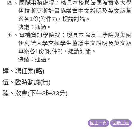
四、國際事務處
提：檢具本校與法國波爾多大學
相
伊拉斯莫斯計畫協議書中文說明及英文版草
關
案各
1
份
(
附件
7)
，提請討論
。
活
決議：通過。
動
五、電機資訊學院
提：檢具本院及工學院與美國
伊利諾大學交換學生協議中文說明及英文版
草案各
1
份
(
附件
8)
，提請討論
。
決議：通過。
肆、聘任案
(
略
)
伍、
臨時動議
(
無
)
陸、散會
(
下午
3
時
33
分
)
回上一頁
回最上面