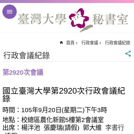
跳到主要內容區塊
進
階
搜
尋
首頁
行政會議
行政會議紀錄
回
首
行政會議紀錄
頁
臺
第2920次會議
大
首
國立臺灣大學第
2920
次行政會議紀
頁
錄
臺
大
時間：
105
年
9
月
20
日
(
星期二
)
下午
3
時
校
地點：校總區農化新館
5
樓第
2
會議室
訊
出席：楊泮池
張慶瑞
(
請假
)
郭大維
李書行
English