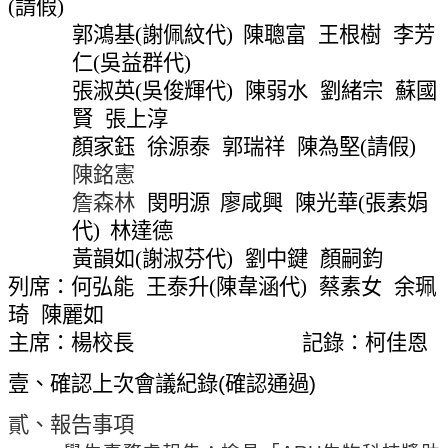
(
請假
)
網
郭鴻基
(
謝佩紋代
)
陳聰富
王根樹
李芳
站
導
仁
(
吳
益群代
)
覽
張淑英
(
吳俊輝代
)
陳弱水
劉緒宗
蘇國
常
賢
張上淳
見
顏家鈺
徐源泰
郭瑞祥
陳為堅
(
請假
)
問
陳銘憲
答
詹森林
閔明源
廖咸興
陳光華
(
張素娟
關
代
)
林達德
於
黃韻如
(
謝淑芬代
)
劉中鍵
顏嗣鈞
秘
列席：何弘能
王泰升
(
陳
韋涵代
)
蔡素女
余珮
書
琦
陳麗如
室
主席：楊校長
記錄：柯佳恩
服
壹、確認上次會議紀錄
(
確認通過
)
務
團
貳、報告事項
隊