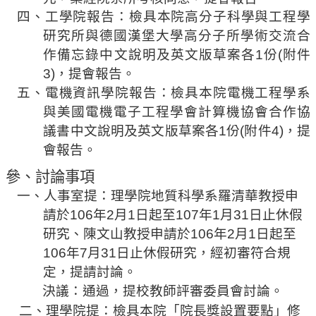
規
四、工學院報告：檢具本院高分子科學與工程學
劃
研究所與德國漢堡大學高分子所學術交流合
委
作備忘錄中文說明及英文版草案各
1
份
(
附件
員
3)
，提會報告
。
會
五、電機資訊學院報告：檢具本院電機工程學系
綜
與美國電機電子工程學會計算機協會合作協
合
議書中文說明及英文版草案各
1
份
(
附件
4)
，提
會
會報告
。
議
紀
參、討論事項
錄
一
、人事室提：理學院地質科學系羅清華教授申
搜
請於
106
年
2
月
1
日起至
107
年
1
月
31
日止休假
尋
研究、陳文山教授申請於
106
年
2
月
1
日起至
其
106
年
7
月
31
日止休假研究，經初審符合規
它
定，提請討論。
業
決議：通過，提校教師評審委員會討論。
務
「
」
二、理學院
提：檢具
本院
院長獎設置要點
修