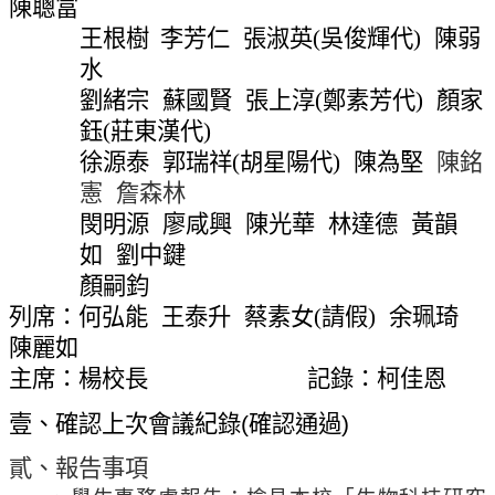
陳聰富
網
王根樹
李芳仁
張淑英
(
吳俊輝代
)
陳弱
站
導
水
覽
劉緒宗
蘇國賢
張上淳
(
鄭素芳代
)
顏家
常
鈺
(
莊東漢代
)
見
徐源泰
郭瑞祥
(
胡星陽代
)
陳為堅
陳銘
問
憲
詹森林
答
閔明源
廖咸興
陳光華
林達德
黃韻
關
如
劉中鍵
於
顏嗣鈞
秘
列席：何弘能
王泰升
蔡素女
(
請假
)
余珮琦
書
陳麗如
室
主席：楊校長
記錄：柯佳恩
服
壹、確認上次會議紀錄
(
確認通過
)
務
團
貳、報告事項
隊