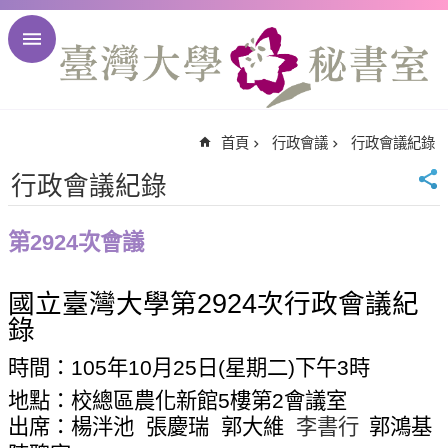
跳到主要內容區塊
進
階
搜
尋
首頁
行政會議
行政會議紀錄
回
首
行政會議紀錄
頁
臺
第2924次會議
大
首
國立臺灣大學第
2924
次行政會議紀
頁
錄
臺
大
時間：
105
年
10
月
25
日
(
星期二
)
下午
3
時
校
地點：校總區農化新館
5
樓第
2
會議室
訊
出席：楊泮池
張慶瑞
郭大維
李書行
郭鴻基
English