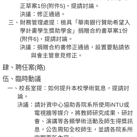
相
正
草案
1
份
(
附件
5
)
，提請討論。
關
決議：修正通過。
活
三、財務管理處提：檢具「華南銀行贊助希望入
動
學計畫學生獎助學金」捐贈合約書草案
1
份
(
附件
6)
，提請討論。
決議：捐贈合約書修正通過，設置要點請依
與會主管意見修正。
肆、聘任案
(
略
)
伍
、
臨時動議
一、校長室提：如何提升本校學術氣息，提請討
論。
決議：請計資中心協助各院系所使用
iNTU
或
電視牆等媒介，將教師研究成果、研討
會、演講等各類學術活動及師生得獎訊
息，公告周知全校師生，並請各院系所