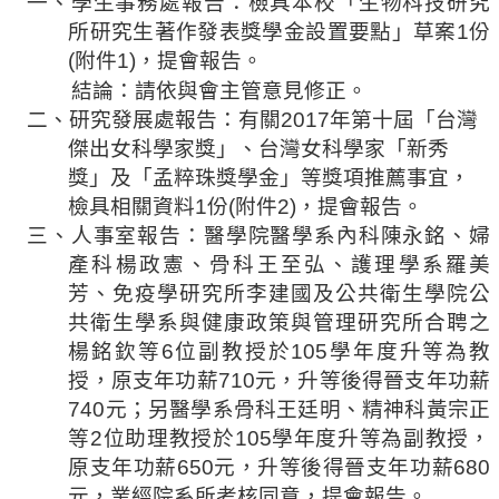
一、學生事務處報告：檢具本校「生物科技研究
法
所研究生著作發表獎學金設置要點」草案
1
份
規
(
附件
1)
，提會報告。
彙
：
結論
請依與會主管意見修正。
編
二、研究發展處報告：有關
2017
年第十屆「台灣
傑出女科學家獎」、台灣女科學家「新秀
行
獎」及「孟粹珠獎學金」等獎項推薦事宜，
政
檢具相關資料
1
份
(
附件
2)
，提會報告。
會
議
三、人事室報告：
醫學院醫學系內科陳永銘、婦
產科楊政憲、骨科王至弘、護理學系羅美
校
芳、免疫學研究所李建國及
公共衛生學院公
務
共衛生學系與健康政策與管理研究所合聘之
會
楊銘欽
等
6
位副教授於
105
學年度升等為教
議
授，原支年功薪
710
元，升等後得晉支年功薪
校
740
元；另醫學系骨科王廷明、精神科黃宗正
務
等
2
位助理教授於
105
學年度升等為副教授，
發
原支年功薪
650
元，升等後得晉支年功薪
680
展
元，業經院系所考核同意，提會報告。