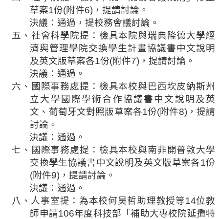
草案
1
份
(
附件
6)
，
提請討論。
決議：通過，提校務會議討論。
五、社會科學院提
：檢具本院與瑞典隆德大學
經
濟與管理學院交換學生計畫協議書
中文說明
及英文版草案各
1
份
(
附件
7)
，
提請討論。
決議：通過。
六、國際事務處提
：檢具本校與巴西坎皮納斯州
立大學
國際學術合作
協議書中文說明及英
文、葡萄牙文對照版草案各
1
份
(
附件
8)
，
提請
討論。
決議：通過。
七、國際事務處提
：檢具本校與南非開普敦大學
交換學生
協議書中文說明及英文版草案各
1
份
(
附件
9)
，
提請討論。
決議：通過。
八、人事室提
：為本校何昊哲助理教授等
14
位教
師申請
106
年度科技部「補助大專校院延攬特