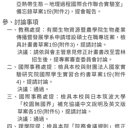
亞熱帶生態－地理過程國際合作聯合實驗室」
相
備忘錄草案
1
份
(
附件
2)
，提會報告
。
關
活
參、討論事項
動
一、教務處提：有關生物資源暨農學院生物產業
傳播暨發展學系申請增設碩士在職
專班案
，檢
具計畫書草案
1
份
(
附件
3)
，提請討論。
決議：請依與會主管意見修正
計畫書改至
雲林
招生後，提專案審查委員會討論。
二、國際事務處提
：檢具本校與財團法人國家實
驗研究院國際學生實習合約書草案
1
份
(
附件
4)
，
提請討論。
決議：通過。
三、國際事務處提
：檢具本校與日本筑波大學
「校園無國界」
補充協議中文說明及英文版
草案各
1
份
(
附件
5)
，
提請討論。
決議：通過。
四、理學院提
：檢具本院
「院
務
會議規則」修正