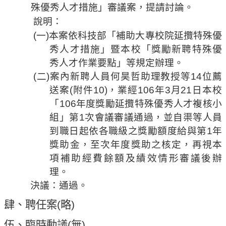
殊優秀人才措施」審議案，
提請討論。
說明：
(
一
)
本案依科技部「補助大專校院延攬特殊優
秀人才措施」暨本校「獎勵新聘特殊優
秀人才作業要點」等規定辦理。
(
二
)
案內新聘人員何昊哲助理教授等
14
位薦
送
案
(
附件
10)
，業經
106
年
3
月
21
日本校
「
106
年度獎勵延攬特殊優秀人才複核小
組」第
1
次會議審議通過，
並自渠等
人員
到職日起依各職級之獎勵額度給與第
1
年
獎助金，至次年度獎助之核定，再視本
項補助經費餘額及績效情形審議後辦
理。
決議：通過。
肆、聘任案
(
略
)
伍、
臨時動議
(
無
)