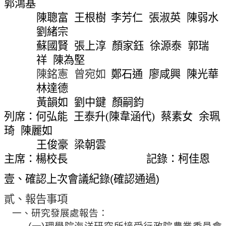
郭鴻基
網
陳聰富
王根樹
李芳仁
張淑英
陳弱水
站
導
劉緒宗
覽
蘇國賢
張上淳
顏家鈺
徐源泰
郭瑞
常
祥
陳為堅
見
陳銘憲
曾宛如
鄭石通
廖咸興
陳光華
問
林達德
答
黃韻如
劉中鍵
顏嗣鈞
關
列席：何弘能
王泰升
(
陳
韋涵代
)
蔡素女
余珮
於
琦
陳麗如
秘
王俊豪
梁朝雲
書
主席：楊校長
記錄：柯佳恩
室
壹、確認上次會議紀錄
(
確認通過
)
服
務
貳、報告事項
團
一、研究發展處報告：
隊