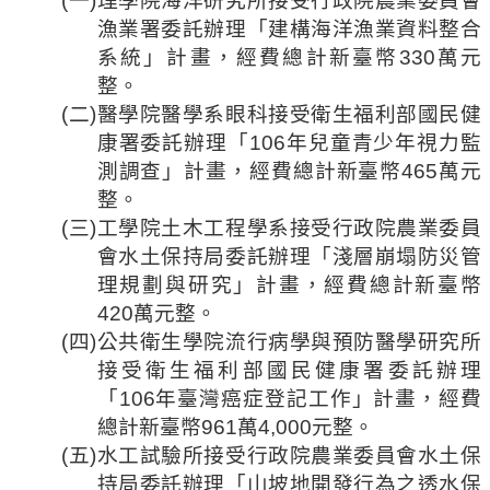
(
一
)
理學院海洋研究所接受行政院農業委員會
漁業署委託辦理「建構海洋漁業資料整合
法
規
系統」計畫，經費總計新臺幣
330
萬元
彙
整。
編
(
二
)
醫學院醫學系眼科接受衛生福利部國民
健
康署
委託辦理「
106
年兒童青少年視力監
行
測調查」計畫，經費總計新臺幣
465
萬元
政
整。
會
(
三
)
工學院土木工程學系接受行政院農業委員
議
會水土保持局委託辦理「淺層崩塌防災管
校
理規劃與研究」計畫，經費總計新臺幣
務
420
萬元整。
會
(
四
)
公共衛生學院流行病學與預防醫學研究所
議
接受衛生福利部國民
健康署
委託辦理
校
「
106
年臺灣癌症登記工作」計畫，經費
務
總計新臺幣
961
萬
4,000
元整。
發
(
五
)
水工試驗所接受行政院農業委員會水土保
展
持局委託辦理「山坡地開發行為之透水保