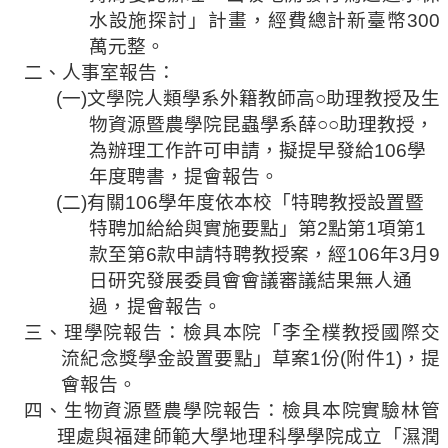
規
水設施探討」計畫，經費總計新臺幣
300
劃
萬元整。
委
二、人事室報告：
員
(
一
)
文學院人類學系外籍教師高○助理教授及生
會
物資源暨農學院昆蟲學系
薛
○○助理教授，
綜
為辦理工作許可申請，擬提早發給
106
學
合
年度聘書，提會報告。
會
(
二
)
有關
106
學年度依本校「特聘教授
設置暨
議
特聘
加給給與實施要點」第
2
點第
1
項第
1
紀
款至第
6
款申請特聘教授案，經
106
年
3
月
9
錄
日研究發展委員會會議審議結果無人通
搜
過，提會報告。
尋
三、理學院報告：檢具本院「李全樸教授國際交
其
流紀念獎學金設置要點」草案
1
份
(
附件
1)
，提
它
會報告。
業
四、生物資源暨農學院報告
：檢具本院實驗林管
務
理處與福建師範大學地理科學學院成立「濕潤