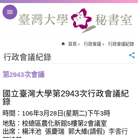
跳到主要內容區塊
進
階
搜
尋
首頁
行政會議
行政會議紀錄
回
首
行政會議紀錄
頁
臺
第2943次會議
大
首
國立臺灣大學第
2943
次行政會議紀
頁
錄
臺
大
時間：
106
年
3
月
28
日
(
星期二
)
下午
3
時
校
地點：校總區農化新館
5
樓第
2
會議室
訊
出席：楊泮池
張慶瑞
郭大維
(
請假
)
李書行
English