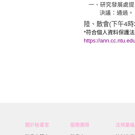
一、研究發展處提
決議：通過。
陸
、散會
(
下午
4
時
*
符合個人資料保護法
https://ann.cc.ntu.
關於秘書室
服務團隊
法規彙編