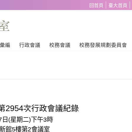
回首頁
臺大首頁
彙編
行政會議
校務會議
校務發展規劃委員會
第
2954
次行政會議紀錄
7
日
(
星期二
)
下午
3
時
新館
5
樓第
2
會議室