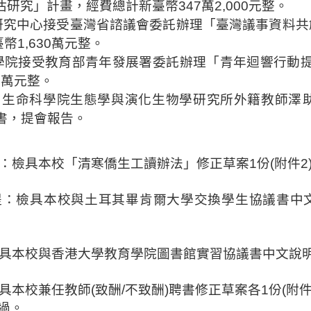
估研究」計畫，經費總計新臺幣
347
萬
2,000
元整。
研究中心接受臺灣省
諮
議會委託辦理「臺灣議事資料共
臺幣
1,630
萬元整。
學院接受教育部青年發展署委託辦理「青年迴響行動
0
萬元整。
：
生命科學院生態學與演化生物學研究所外籍教師澤
書，提會報告。
：檢具本校
「
清寒僑生
工讀辦法
」
修正草案
1
份
(
附件
2
提：檢具本校與土耳其畢肯爾大學交換學生協議書中
具本校與香港大學教育學院圖書館實習協議書中文說
具本校兼任教師
(
致酬
/
不致酬
)
聘書修正草案各
1
份
(
附
過。