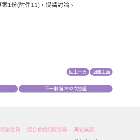
草案
1
份
(
附件
11)
，提請討論。
回上一頁
回最上面
下一則:第2953次會議
展規劃委員
綜合會議紀錄搜尋
其它業務