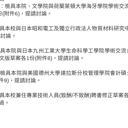
：檢具本院、文學院與荷蘭萊頓大學海牙學院學術交
份
(
附件
6)
，提請討論。
具本校與日本昭和電工及獨立行政法人物質材料研究
請討論。
具本院與日本九州工業大學生命科學工學院學術交流
文版草案各
1
份
(
附件
8)
，提請討論。
檢具本院與美國德州大學達拉斯分校管理學院會計碩
件
9)
，提請討論。
具本校兼任專業技術人員
(
致酬
/
不致酬
)
聘書修正草案
過。