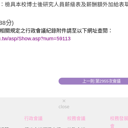
：檢具本校博士後研究人員
薪級表及
薪酬額外加給表
38
分
)
：
相關規定之行政會議紀錄附件請至以下網址查閱
edu.tw/asp/Show.asp?num=59113
上一則:第2955次會議
close
行政會議
校務會議
校務發
會