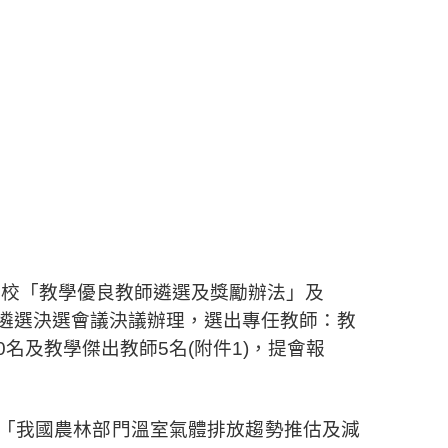
本校「教學優良教師遴選及獎勵辦法」及
：
遴選決選會議決議辦理，選出專任教師
教
0
名及教學傑出教師
5
名
(
附件
1)
，提會報
「我國農林部門溫室氣體排放趨勢推估及減