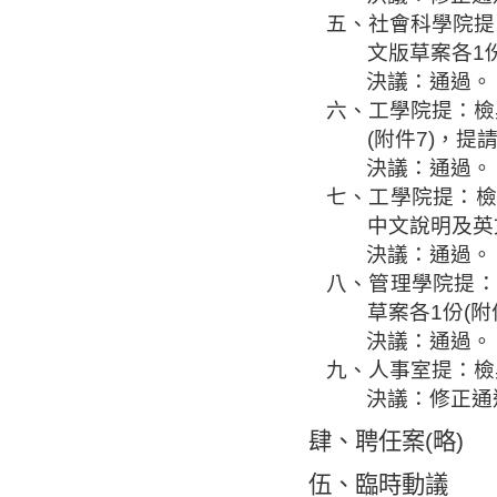
五、社會科學院提
文版草案各
1
決議：通過。
六、工學院提：檢
(
附件
7)
，提
決議：通過。
七、工學院提：檢
中文說明及英
決議：通過。
八、管理學院提：
草案各
1
份
(
附
決議：通過。
九、人事室提
：檢
決議：修正通
肆、聘任案
(
略
)
伍、
臨時動議