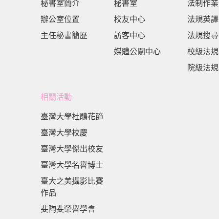
秘書室簡介
秘書室
法制作業
辦公室位置
校友中心
法規英譯
主任秘書簡歷
訪客中心
法規搜尋
媒體公關中心
校級法規
院級法規
相關活動
臺灣大學杜鵑花節
臺灣大學校慶
臺灣大學傑出校友
臺灣大學名譽博士
臺大之美攝影比賽
作品
斐陶斐榮譽學會