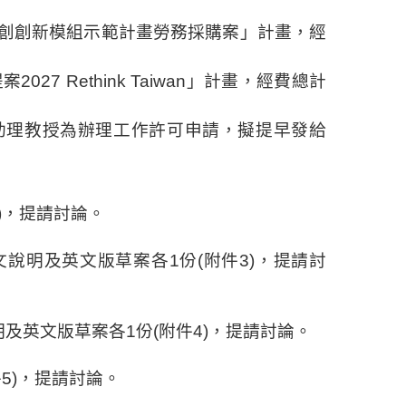
創創新模組示範計畫勞務採購案」計畫，經
提案
2027 Rethink Taiwan
」計畫，經費總計
助理教授為辦理工作許可申請，擬提早發給
)
，提請討論。
文說明及英文版草案各
1
份
(
附件
3)
，提請討
明及英文版草案各
1
份
(
附件
4)
，提請討論。
件
5)
，提請討論。