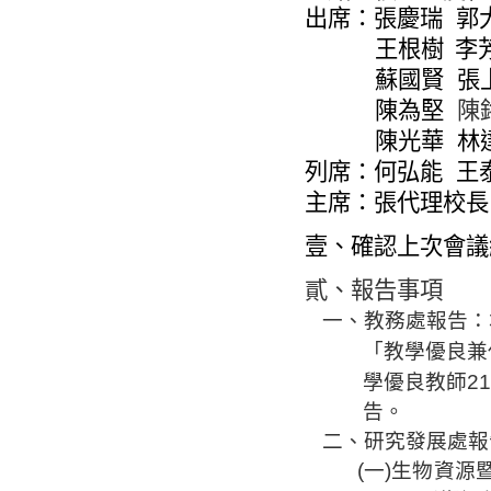
出席：張慶瑞
郭
王根樹
李
蘇國賢
張
陳為堅
陳
陳光華
林
列席：何弘能
王
主席：張代理校長
壹、確認上次會議
貳、報告事項
一、教務處報告：
「教學優良兼
學優良教師
2
告。
二、研究發展處報
(
一
)
生物資源