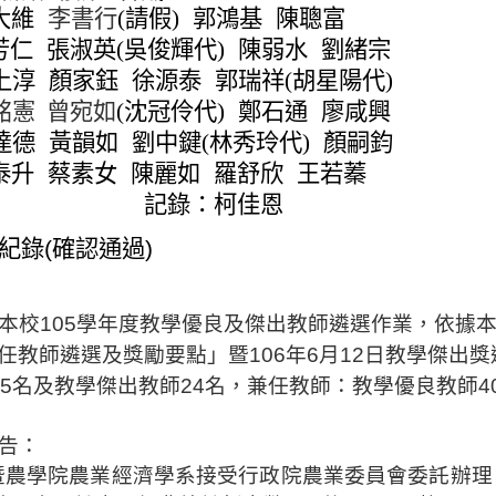
大維
李書行
(
請假
)
郭鴻基
陳聰富
芳仁
張淑英
(
吳俊輝代
)
陳弱水
劉緒宗
上淳
顏家鈺
徐源泰
郭瑞祥
(
胡
星陽代
)
銘憲
曾宛如
(
沈冠伶代
)
鄭石通
廖咸興
達德
黃韻如
劉中鍵
(
林秀玲代
)
顏嗣鈞
泰升
蔡素女
陳麗如
羅舒欣
王若蓁
記錄：柯佳恩
紀錄
(
確認通過
)
本校
105
學年度教學優良及傑出教師遴選作業，依據
任教師遴選及獎勵要點」暨
106
年
6
月
12
日教學傑出獎
：
15
名及教學傑出教師
24
名，兼任教師
教學優良教師
4
告：
暨農學院農業經濟學系接受行政院農業委員會委託辦理