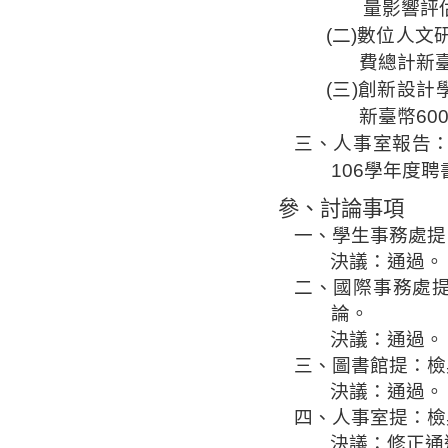
量影響評
(
二
)
數位人文
費總計新
(
三
)
創新設計
新臺幣
60
三、
人事室報告
106
學年度聘
參、討論事項
一、學生事務處提
決議：通過。
二、國際事務處
論。
決議：通過。
三、圖書館提：檢
決議：通過。
四、人事室提
：檢
決議：修正通