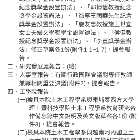
紀念獎學金設置辦法」、「郭博信教授紀念
法
獎學金設置辦法」、「海寧王國華先生紀念
規
彙
獎學金設置辦法」、「施友忠教授施王世宜
編
女士夫婦文學獎學金設置辦法」、「侯健教
授紀念獎學金設置辦法」、「李童獎學金辦
行
法」修正草案各
1
份
(
附件
1-1~1-7)
，提會報
政
告。
會
議
二、研究發展處報告：
(
略
)
三、人事室報告：有關行政團隊會議對專任教師
校
兼職相關重要決議
(
附件
2)
，提會報告。
務
四、工學院報告：
會
(
一
)
檢具本院土木工程學系與柬埔寨西方大學
議
理工暨科技學院土木工程學系教育研究合
校
作備忘錄中文說明及英文版草案各
1
份
(
附
務
件
3)
，提會報告。
發
(
二
)
檢具本院土木工程學系與越南河內國立土
展