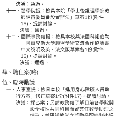
決議：通過。
十一、醫學院提：檢具本院「學士後護理學系教
師評審委員會設置辦法」草案
1
份
(
附件
15)
，提請討論。
決議：通過。
十二、國際事務處提：檢具本校與法國科諾伯勒
－阿爾卑斯大學聯盟學術交流合作協議書
中文說明及英、法文版草案各
1
份
(
附件
16)
，提請討論。
決議：通過。
肆、聘任案
(
略
)
伍、
臨時動議
一、人事室提
：檢具本校「進用身心障礙人員執
行方案」修正
草案
1
份
(
附件
17)
，提請討論。
決議：
採
乙案；另請教務處了解目前各學院開
設全校性共同科目而置兼任教學助理之
情形，並
研
議適當之獎勵分配機制後提