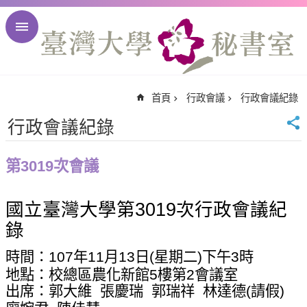
跳到主要內容區塊
進
階
搜
尋
首頁
行政會議
行政會議紀錄
回
首
行政會議紀錄
頁
臺
第3019次會議
大
首
國立臺灣大學第
3019
次行政會議紀
頁
錄
臺
大
時間：
107
年
11
月
13
日
(
星期二
)
下午
3
時
校
地點：校總區農化新館
5
樓第
2
會議室
訊
出席：郭大維
張慶瑞
郭瑞祥
林達德
(
請假
)
English