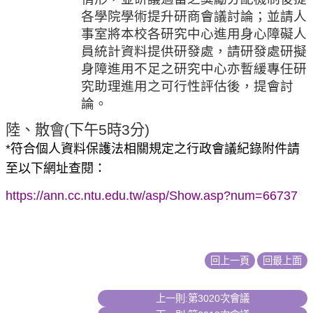
各學院學術提升
研
商會議討論；並請人
事室將本校各研究中心進用身心障礙人
員統計資料提供研發處，請研發處
研擬
身障進
用不足之研究中心亦暫緩專任研
究助理進用之可行性評估後，提會討
論。
陸、散會
(
下午
5
時
3
分
)
*
符合個人資料保護法相關規定之行政會議紀錄附件請
：
至以下網址查閱
https://ann.cc.ntu.edu.tw/asp/Show.asp?num=66737
回上一頁
回最上面
上一則:第3020次會議