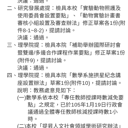
決議：通過。
相
二、
研究發展處
提
：檢具本校「實驗動物照護及
關
使用委員會設置要點」、「動物實驗計畫書
活
審核小組設置及審查辦法」修正
草案各
1
份
(
附
動
件
8-1~8-2)
，提請討論。
決議：通過。
三、理學院
提
：檢具本院「補助舉辦國際研討會
暨雙邊
/
多邊合作課程作業要點」修正
草案
1
份
(
附件
9)
，提請討論。
決議：通過。
四、理學院
提
：檢具本院「數學
系施拱星
紀念講
座設置辦法」
草案
1
份
(
附件
10)
，提請討論。
說明：教務處意見如下：
(
一
)
數學系依本校「專任教師授課時數減免要
點」之規定，已於
105
年
1
月
19
日行政會
議通過全體專任教師核減授課時數
1
小
時。
(
二
)
本校「提昇人文社會領域學術研究辦法」