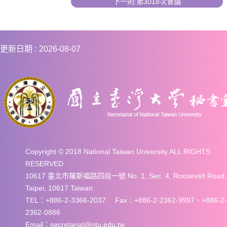
下一則:第3018次會議
更新日期
2026-08-07
Copyright © 2018 National Taiwan University ALL RIGHTS
RESERVED
10617 臺北市羅斯福路四段一號 No. 1, Sec. 4, Roosevelt Road,
Taipei, 10617 Taiwan
TEL：+886-2-3366-2037 Fax：+886-2-2362-9997、+886-2-
2362-0886
Email：secretariat@ntu.edu.tw