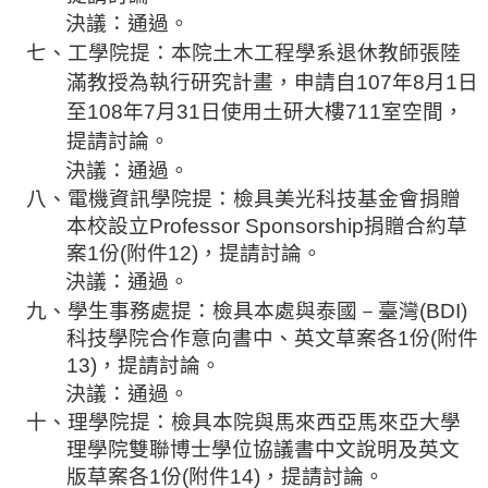
決議：通過。
七、
工
學院提：本院土木工程學系退休教師張陸
滿教授為執行研究計畫，申請自
107
年
8
月
1
日
至
108
年
7
月
31
日使用土
研
大樓
711
室空間，
提請討論。
決議：通過。
八、電機資訊學院提：檢具美光科技基金會捐贈
本校設立
Professor Sponsorship
捐贈合約草
案
1
份
(
附件
12)
，提請討論。
決議：通過。
－
九、學生事務處提：檢具本處與泰國
臺
灣
(BDI)
科技學院合作意向書中、英文草案各
1
份
(
附件
13)
，提請討論。
決議：通過。
十、理學院提：檢具本院與馬來西亞馬來亞大學
理學院雙聯博士學位協議書中文說明及英文
版草案各
1
份
(
附件
14)
，提請討論。