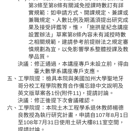
第
3
條至第
8
條有關減免授課時數訂有詳
實規範：如申請方式、開課規定、兼課或
兼職規定、人數比例及期滿須提出研究成
果及接受評鑑等，
惟
，「
施拱星
紀念講座
設置辦法」草案第
8
條內容未有
減授時
數
之相關規範，建請參考前提辦法之規定審
慎規劃為宜，以免影響學系整體授課及教
學品質。
決議：修正通過，本講座專戶未設立前，得由
臺大數學系講座專戶支應。
五、工學院提：檢具本院與美國加州大學聖地牙
哥分校工程學院教育合作備忘錄中文說明及
英文版草案各
1
份
(
附件
11)
，提請討論。
決議：修正後提下次會議確認。
六、工
學院提：本院土木工程學系退休教師楊德
良教授為執行研究計畫，申請自
107
年
8
月
1
日
至
108
年
7
月
31
日使用土
研
大樓
811
室空間，
提請討論。