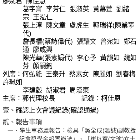
廖婉君
陳佳慧
網
葛宇
甯
李芳仁
張淑英
黃慕萱
劉緒
站
宗
王泓仁
導
張上淳
陳文章
盧虎生
郭瑞祥
(
陳業寧
覽
代
)
常
詹長權
(
蔡詩偉代
)
張耀文
曾宛如
鄭石
見
通
廖咸興
問
陳光華
(
張素娟代
)
李心予
黃韻如
魏如
答
芬
顏嗣鈞
關
列席：何弘能
王泰升
蔡素女
陳麗如
劉春梅
於
許珮如
秘
李建
穀
胡淑君
周漢東
書
主席：
郭
代理校長
記錄：柯佳恩
室
壹、確認上次會議紀錄
(
確認通過
)
服
務
貳、報告事項
團
一、學生事務處報告：檢具「吳全成
(
潛誠
)
副教授
隊
紀念獎學金設置辦法」、「崔以寬
(
文瑜
)
女士