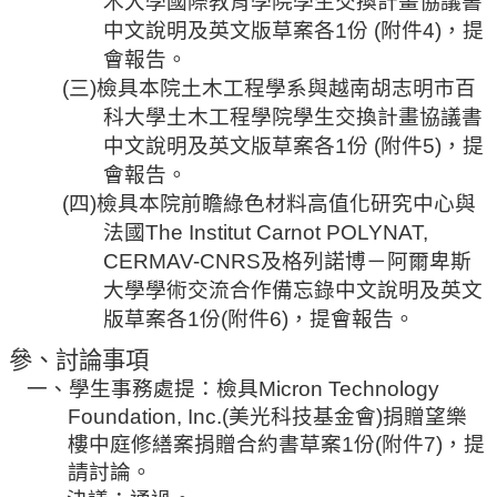
木大學國際教育學院學生交換計畫協議書
規
中文說明及英文版草案各
1
份
(
附件
4)
，提
劃
會報告。
委
(
三
)
檢具本院土木工程學系與越南胡志明市百
員
科大學土木工程學院學生交換計畫協議書
會
中文說明及英文版草案各
1
份
(
附件
5)
，提
綜
會報告。
合
(
四
)
檢具本院前瞻綠色材料高值化研究中心與
會
法國
The
Institut
Carnot POLYNAT,
議
CERMAV-CNRS
及格
列諾博－
阿爾卑斯
紀
大學學術交流合作備忘錄中文說明及英文
錄
版草案各
1
份
(
附件
6)
，提會報告。
搜
尋
參、討論事項
一、學生事務處提：檢具
Micron Technology
其
Foundation, Inc.(
美光科技基金會
)
捐贈
望樂
它
樓
中庭修繕案捐贈合約書草案
1
份
(
附件
7)
，提
業
請討論。
務