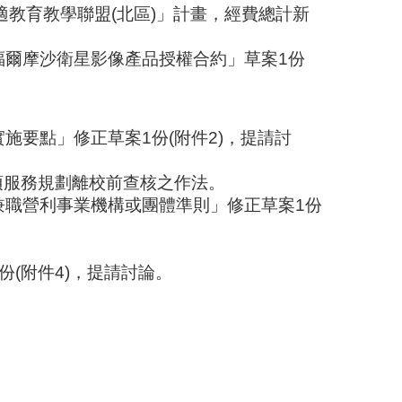
適教育教學聯盟
(
北區
)
」計畫，經費總計新
福爾摩沙衛星影像產品授權合約」草案
1
份
實施要點」修正草案
1
份
(
附件
2)
，提請討
項服務規劃離校前查核之作法。
兼職營利事業機構或團體準則」修正草案
1
份
份
(
附件
4)
，提請討論。