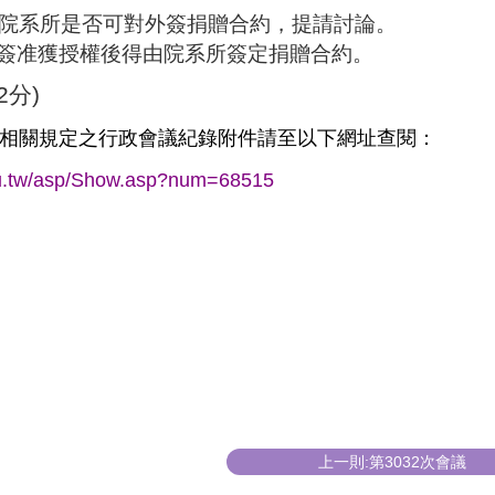
院系所是否可對外簽捐贈合約，提請討論。
簽准獲授權
後得由院系所簽定捐贈合約。
2
分
)
相關規定之行政會議紀錄附件請至以下網址查閱
：
edu.tw/asp/Show.asp?num=68515
上一則:第3032次會議