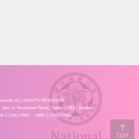
University ALL RIGHTS RESERVED
4, Roosevelt Road, Taipei, 10617 Taiwan
-2-2362-9997、+886-2-2362-0886