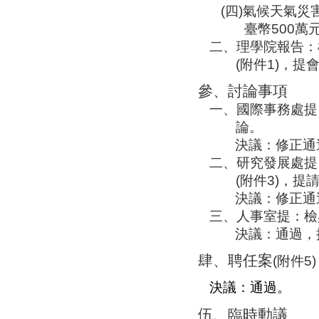
(
四
)
氣候天氣災
臺幣
500
萬
二、理學院報告：
(
附件
1)
，提
參、討論事項
一、國際事務處提
論。
決議：修正通
二、
研究發展處提
(
附件
3)
，提
決議：修正通
三、
人事室提：檢
決議：通過，
肆、聘任案
(
附件
5)
決議：通過。
伍、
臨時動議