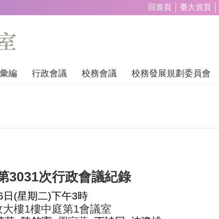
回首頁
臺大首頁
彙編
行政會議
校務會議
校務發展規劃委員會
第
3031
次行政會議紀錄
6
日
(
星期二
)
下午
3
時
政大樓
1
樓中庭第
1
會議室