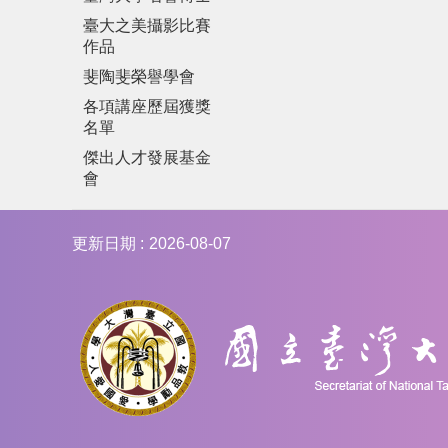
臺大之美攝影比賽
作品
斐陶斐榮譽學會
各項講座歷屆獲獎
名單
傑出人才發展基金
會
更新日期
2026-08-07