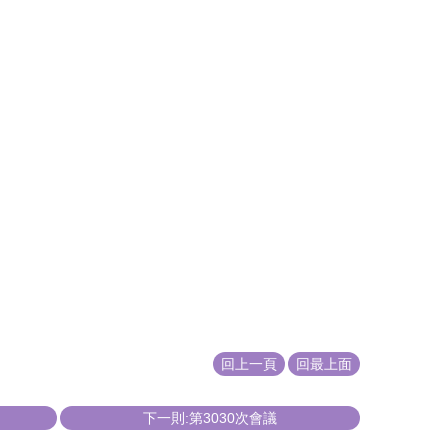
回上一頁
回最上面
下一則:第3030次會議