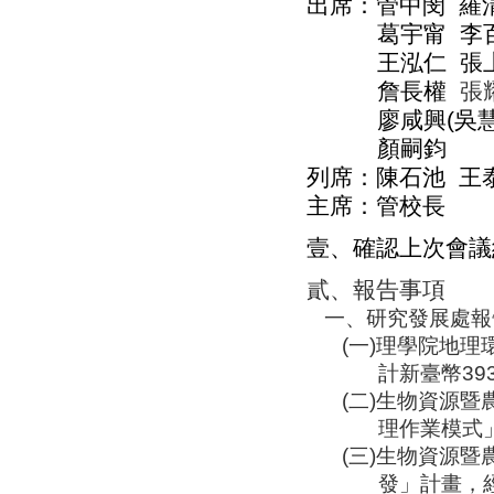
出席：管中
閔
羅
葛宇
甯
李
王泓仁
張
詹長權
張
廖咸興
(
吳
顏嗣鈞
列席：陳石池
王
主席：管校長
壹、確認上次會議
貳、報告事項
一、研究發展處報
(
一
)
理學院地理
計新臺幣
39
(
二
)
生物資源暨
理作業模式
(
三
)
生物資源暨
發」計畫，