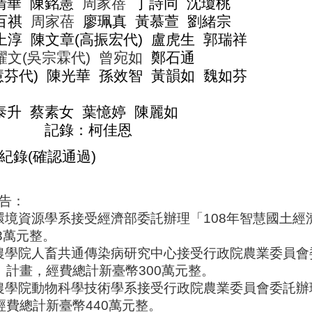
清華
陳銘憲
周家蓓
丁詩同
沈瓊桃
百祺
周家蓓
廖珮真
黃慕萱
劉緒宗
上淳
陳文章
(
高振宏代
)
盧虎生
郭瑞祥
耀文
(
吳宗霖代
)
曾宛如
鄭石通
慧芬代
)
陳光華
孫效智
黃韻如
魏如芬
泰升
蔡素女
葉憶婷
陳麗如
記錄：柯佳恩
紀錄
(
確認通過
)
告：
環境資源學系接受經濟部委託辦理「
108
年智慧國土經
3
萬元整。
農學院人畜共通傳染病研究中心接受行政院農業委員會
」計畫，經費總計新臺幣
300
萬元整。
農學院動物科學技術學系接受行政院農業委員會委託辦
經費總計新臺幣
440
萬元整。