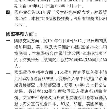
期間自
102
年
1
月
1
日至
102
年
12
月
31
日
。
四、
國科會公告
101
年度「吳大猷先生紀念獎」總得獎
者
40
位，本校共
15
位教授獲獎，占所有得獎者比例
37.5%
。
國際事務方面：
一、國際交流方面，於
101
年
9
月
16
日至
12
月
15
日期間共
增加與亞、美、歐及大洋洲計
15
國
/
區域
24
校
35
項
協議書，本校學術合作累計達
57
國
431
校
971
項合
約；訪賓部分，該期間共接待
20
國
/
區域
50
團共
280
人。
二、國際學位生招生方面，
101
學年度春季班入學申請
共計
4
名通過資格審查，雙學位入學申請共計
2
名通
過資格審查，系所審查後，預定
102
年
1
月
15
日公告
結果。另針對
102
學年度秋季班入學進行網路宣
傳、文宣郵件寄送及海外教育展暨說明會等宣傳活
動，海外宣傳包含日本、印尼、印度、美國等地；