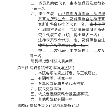
三、職員及助教代表：由本院職員及助教各
互選一名。
四、學生代表：
由法律學系
系
學會、法律學
系研究所學生會，及科際整合法律學研
究所所學會各推舉代表一名。
[
由本院學
生組織推選產生，包括法律學研究所研
究生代表二名（碩、博士班各一名）、
法律學系學會代表一名、及科際整合法
律學研究所學生會代表一名。
]
五、技工、工友代表：由本院技工、工友互
選一名。
院長得指定相關人員列席。
第三條
院
務
會議審定事項如
下
[
左
]
：
一、本院各項法規之訂定、修正或廢止。
二、有關教學、研究事項。
三、各單位或院
務
會議代表提案。
四、院長交議事項。
五、依規定應經院
務
會議審議事項。
六、其他與院
務
有關事項。
第四條
當然代表之任期從其職務任期。