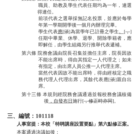
職員、助教及學生代表
任期均為一年
，連選
得連任。
前項代表之選舉
採
無記名投票，並應於每學
年第一學期開學後一個月內辦理完畢。
學生代表
應
[
須
]
為當學年已註冊之學生
。
[
，
]
任期中畢業、休學、退學、開除學籍者，應
即解任，由學生組織另行推舉代表遞補。
第六條
院
務
會議由院長召集並擔任主席，院長因故
不能出席時，得由其指定一人代理之；如未
有指定，由出席人員公推一人代理主席。
當然代表因故不能出席時，得由經核定之職
務代理人代理出席，其餘代表應
[
須
]
親自出
席。
第十三條
本規則經院
務
會議通過並報校務會議核備
後
，自發布日
施行
[
，修正時亦同
]
。
三、編號：
101118
人事室提：本校「特聘講座設置要點」
第六點修正案。
本案通過決議如後：