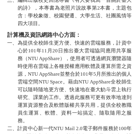
三、編輯出版校史回憶專書《有人要我寫一首關於臺大
的詩》，本專書為老照片說故事第
2
本書，主題包
含：學校象徵、校園變遷、大學生活、社團風情等
四大項目。
計算機及資訊網路中心方面：
一、
為提供全校師生更方便、快速的雲端服務，
計資中
心
於
101
年
11
月
20
日推出臺大雲端協同應用共享服
務（
NTU
AppShare
），使用者可透過網頁瀏覽器隨
時使用在雲端上各種授權應用軟體及運算所需之資
源，
NTU
AppShare
並整合於
101
年
5
月所推出的個人
雲端空間
NTU
Space
。藉由
NTU AppShare
全校師生
可以隨時隨地更方便、快速地在臺大觔斗雲上執行
研究、課業的工作。透過此服務可更有效率地達到
運算資源整合及軟體版權共享共用，提供全校教職
員生運算、軟體、資料一
站搞定
、隨
取隨用
之服
務。
二、
計資中心
新一代
NTU Mail 2.0
電子郵件服務於
100
年