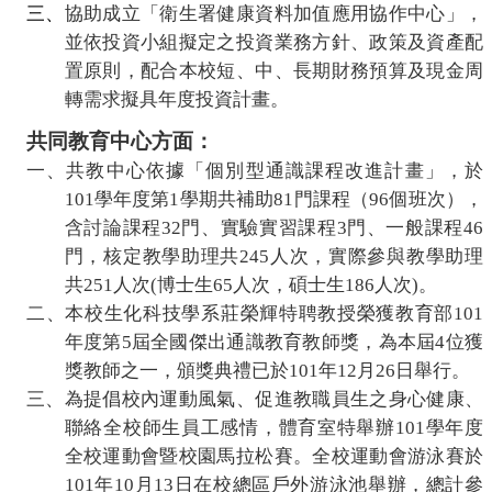
三、
協助成立「衛生署健康資料加值應用協作中心」，
並依投資小組擬定之投資業務方針、政策及資產配
置原則，配合本校短、中、長期財務預算及現金周
轉需求擬具年度投資計畫。
共同教育中心方面：
一、
共教中心
依據「
個別型通識
課程改進計畫」，於
101
學年度第
1
學期共補助
81
門課程（
96
個班次），
含討論課程
32
門、實驗實習課程
3
門、一般課程
46
門，核定教學助理共
245
人次，實際參與教學助理
共
251
人次
(
博士生
65
人次，碩士生
186
人次
)
。
二、本校生化科技學系莊榮輝特聘教授榮獲教育部
101
年度第
5
屆全國傑出通識教育教師獎，為本屆
4
位獲
獎教師之一，頒獎典禮已於
101
年
12
月
26
日舉行。
三、為提倡校內運動風氣、促進教職員生之身心健康、
聯絡全校師生員工感情，
體育室特舉辦
101
學年度
全校運動會暨校園馬拉松賽。全校運動會游泳賽於
101
年
10
月
13
日在校總區戶外游泳池舉辦，總計參