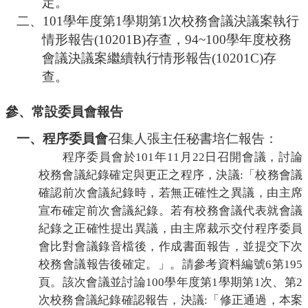
定。
二、
101
學年度第
1
學期第
1
次校務會議決議案執行
情形報告
(10201B)
存查，
94~100
學年度校務
會議決議案繼續執行情形報告
(10201C)
存
查。
參、常設委員會報告
一、程序委員會
召集人張主任秘書培仁報告：
程序委員會於
101
年
11
月
22
日召開會議，討論
校務會議紀錄確定與更正之程序，決議
:
「校務會議
確認前次會議紀錄時，若無正確性之異議，由主席
宣布確定前次會議紀錄。若有校務會議代表就會議
紀錄之正確性提出異議，由主席裁示交付程序委員
會比對會議錄音檔後，作成書面報告，並提交下次
校務會議報告後確定。」。請參考資料編號
6
第
195
頁。該次會議並討論
100
學年度第
1
學期第
1
次、第
2
次校務會議紀錄確認報告，決議
:
「修正通過，本案