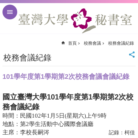
跳到主要內容區塊
進
階
搜
尋
首頁
校務會議
校務會議紀錄
回
首
校務會議紀錄
頁
臺
大
101學年度第1學期第2次校務會議會議紀錄
首
頁
臺
101
1
2
國立臺灣大學
學年度第
學期第
次校
大
務會議紀錄
校
訊
時間：民國
102
年
1
月
5
日
(
星期六
)
上午
9
時
English
地點：第
2
學生活動中心國際會議廳
網
主席：李校長
嗣涔
記錄：柯佳
站