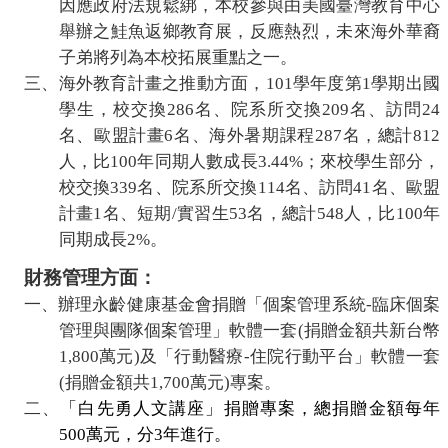
因應政府法規鬆綁，本校參與由美國臺灣教育中心
舉辦之鮭魚返鄉教育展，反應熱烈，未來海外華裔
子弟將列為本校拓展重點之
一
。
三、海外教育計畫之推動方面，
101
學年度第
1
學期出國
學生，校交換
286
名、院系所交換
209
名、訪問
24
名、歐盟計畫
6
名、海外暑期課程
287
名，總計
812
人，比
100
年同期人數成長
3.44%
；來校學生部分，
校交換
339
名、院系所交換
114
名、訪問
41
名、歐盟
計畫
1
名、短期
/
實習生
53
名，總計
548
人，比
100
年
同期成長
2%
。
財務管理方面：
一、辦理
永齡健康
基金會捐贈「個案管理系統
-
臨床個案
管理與團隊個案管理」軟體一套
(
捐贈金額共新台幣
1,800
萬元
)
及「行動醫療
-
住院行動平台」軟體一套
(
捐贈金額共
1,700
萬元
)
專案。
二、
「白先勇人文講座」捐贈專案，總捐贈金額每年
500
萬元，分
3
年進行。