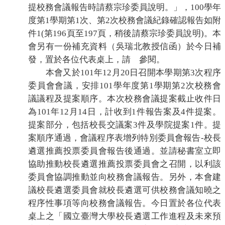
提校務會議報告時請蔡宗珍委員說明。」，
100
學年
度第
1
學期第
1
次、第
2
次校務會議紀錄確認報告如附
件
1(
第
196
頁至
197
頁，稍後請蔡宗珍委員說明
)
。本
會另有一份補充資料（吳瑞北教授信函）於今日補
發，置於各位代表桌上，請 參閱。
本會又於
101
年
12
月
20
日召開本學期第
3
次程序
委員會會議，安排
101
學年度第
1
學期第
2
次校務會
議議程及提案順序。本次校務會議提案截止收件日
為
101
年
12
月
14
日，計收到
1
件報告案及
4
件提案。
提案部分，包括校長交議案
3
件及學院提案
1
件。提
案順序通過，會議程序表增列特別委員會報告
-
校長
遴選推薦投票委員會報告後通過。並請秘書室立即
協助推動校長遴選推薦投票委員會之召開，以利該
委員會協調推動並向校務會議報告。另外，本會建
議校長遴選委員會就校長遴選可供校務會議知曉之
程序性事項等向校務會議報告。今日置於各位代表
桌上之「國立臺灣大學校長遴選工作進程及未來預