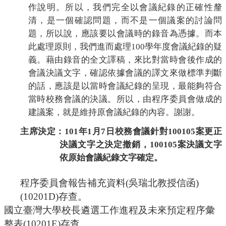
作說明。所以，我們完全以會議紀錄的正確性
釐
清，是一個確認問題，而不是一個議案的討論問
題，所以說，應該要以會議時的錄音為憑據。而本
此處理原則，我們進而處理
100
學年度會議紀錄的疑
義。藉由錄音的全文譯稿，來比對當時會後作成的
會議決議文字，確認依據會議的譯文來做標準判斷
的話，應該是以當時會議紀錄的呈現，最能夠符合
當時校務會議的決議。所以，由程序委員會做成的
建議案，就是維持原會議紀錄的內容。謝謝。
主席決定：
101
年
1
月
7
日校務會議針對
100105
案更正
決議文字之決定撤銷，
100105
案決議文字
依原始會議紀錄文字確定。
程序委員會報告補充資料
(
吳瑞北教授信函
)
(10201D)
存查。
國立臺灣大學校長遴選工作進程及未來預定程序
彙
整表
(10201E)
存查。