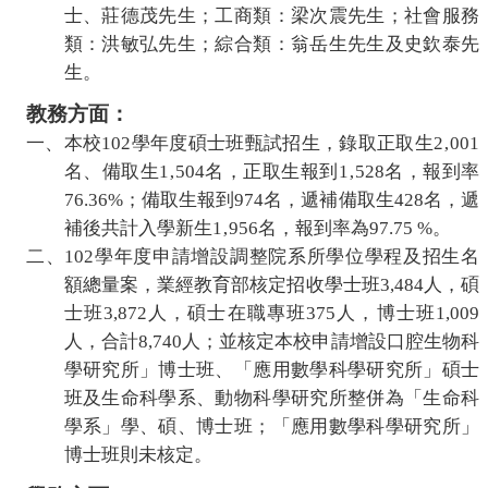
士、莊德茂先生；工商類：梁次震先生；社會服務
務
類：洪敏弘先生；綜合類：翁岳生先生及史欽泰先
生。
團
教務方面：
隊
一、本校
102
學年度碩士班甄試招生，錄取正取生
2‚001
名、備取生
1‚504
名，正取生報到
1‚528
名，報到率
76.36%
；備取生報到
974
名，遞補備取生
428
名，遞
法
補後共計入學新生
1‚956
名，報到率為
97.75 %
。
二、
102
學年度申請增設調整院系所學位學程及招生名
規
額總量案，業經教育部核定招收學士班
3,484
人，碩
士班
3,872
人，碩士在職專班
375
人，博士班
1,009
彙
人，合計
8,740
人；並核定本校申請增設口腔生物科
編
學研究所」博士班、「應用數學科學研究所」碩士
班及生命科學系、動物科學研究所整
併
為「生命科
學系」學、碩、博士班；「應用數學科學研究所」
行
博士班則未核定。