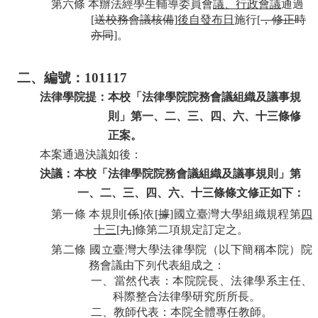
第六條
本辦法經學生輔導委員會
議、行政會議
通過
[
送校務會議核備
]
後自發布日
施行
[
，修正時
亦同
]
。
二、編號：
101117
法律學院提：本校「法律學院
院務
會議組織及議事規
則」第一、二
、三、四、六、十三
條修
正案
。
本案通過決議如後：
決議：本校「法律學院
院務
會議組織及議事規則」第
一、二
、三、四、六、十三
條條文修正如下
：
第一條
本規則
[
係
]
依
[
據
]
國立臺灣大學組織規程第
四
十三
[
九
]
條第二項規定訂定之。
第二條
國立臺灣大學法律學院（以下簡稱本院）院
務
會議由下列代表組成之：
一、當然代表：本院院長、法律學系主任、
科際整合法律學研究所所長。
二、教師代表：本院全體專任教師。