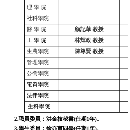
理
學
院
社科學院
醫
學
院
顧記華
教授
工
學
院
林輝政
教授
生農學院
陳尊賢
教授
管理學院
公衛學院
電資學院
法律學院
生科學院
2.
職員委員：洪金枝秘書
(
任期
1
年
)
。
3.
學生委員：徐亦甫同學
(
任期
1
年
)
。