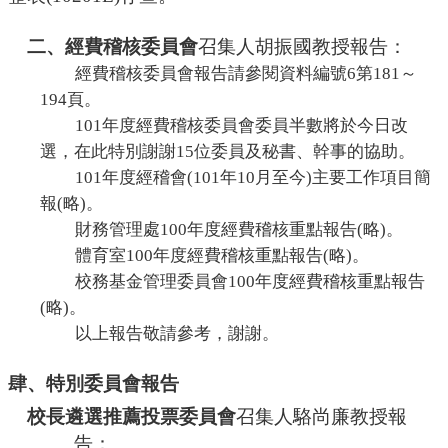
二、經費稽核委員會
召集人胡振國教授報告：
經費稽核委員會報告請參閱資料編號
6
第
181
～
194
頁。
101
年度經費稽核委員會委員半數將於今日改
選，在此特別謝謝
15
位委員及秘書、幹事的協助。
101
年度經
稽
會
(101
年
10
月至今
)
主要工作項目
簡
報
(
略
)
。
財務管理處
100
年度經費稽核重點報告
(
略
)
。
體育室
100
年度經費稽核重點報告
(
略
)
。
校務基金管理委員會
100
年度經費稽核重點報告
(
略
)
。
以上報告敬請參考，謝謝
。
肆、特別委員會報告
校長遴選推薦投票委員會
召集人駱尚廉教授報
告：