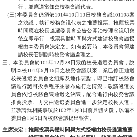
行，並應適當知會校務會議代表。
(
三
)
本委員會仍須依
101
年
10
月
13
日校務會議
101108
案
之決議，執行校務會議代表之推薦投票。推薦投票
時間應在校長遴選委員會公告公開治校理念說明會
後立即舉行，投票具體時間與方式建請校務會議授
權由本委員會決定之。如有必要時，本
委員會得建
請
校長召開臨時校務會議處理之。
三、本委員會於
101
年
12
月
28
日致函校長遴選委員會，說
明本校
101
年
6
月
16
日之校務會議以來，業已修正通過
校長遴選委員會之組織及運作要點，即已增訂校務會
議進行認可投票程序並發布施行之情況，敦請遴選委
員會依照校務會議通過之決議，配合進行由校務會議
推薦投票、再交由遴選委員會進一步決定校長人選，
並敦請就相關事項於
102
年
1
月
3
日前具體函覆，
以備本
委員會
1
月
5
日向校務會議提出報告。
主席決定：推薦投票具體時間與方式授權由校長遴選推薦