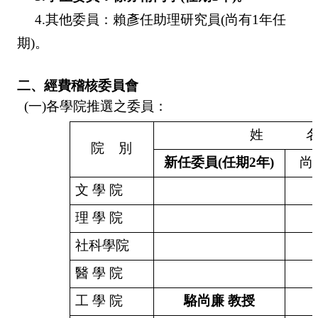
4.
其他委員：
賴彥任
助理研究員
(
尚有
1
年任
期
)
。
二、經費稽核委員會
(
一
)
各學院推選之委員：
姓
院
別
新任委員
(
任期
2
年
)
尚
文
學
院
理
學
院
社科學院
醫
學
院
工
學
院
駱尚廉
教授