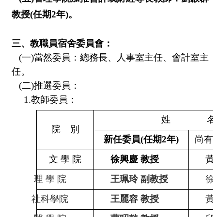
教授
(
任期
2
年
)
。
三、教職員宿舍委員會：
(
一
)
當然委員：總務長、人事室主任、會計室主
任。
(
二
)
推選委員：
1.
教師委員：
姓
名
院
別
新任委員
(
任期
2
年
)
尚有
文
學
院
徐興慶
教授
黃
理
學
院
王珮玲
副教授
徐
社科學院
王麗容
教授
黃