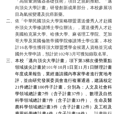
「高階量測儀器基礎技術」項目之規劃推動。「邁
務
向頂尖大學計畫」研發創新成果部分，本校參展項
目為氣候變遷及抗癌新藥。
二、
依「中華民國頂尖大學策略聯盟選送優秀人才赴國
相
外頂尖大學修讀博士學位辦法」，選送優秀人才赴
關
美國柏克萊大學、哈佛大學、麻省理工學院、芝加
哥大學及英國倫敦帝國學院修讀博士學位案，本校
活
計
16
名學生獲得頂大聯盟獎學金候選人資格並完成
國外大學申請，預計於
102
年
3
月可獲知錄取名單。
動
三、
本校「邁向頂尖大學計畫」項下第
3
梯次優勢重點
領域拔尖計畫於
101
年
10
月
1
日至
11
月
1
日辦理計畫
年度成果報告，業經邀請國內專家學者進行實地考
評，並由研究發展委員會進行
複
審通過，建議核定
21
件總計畫
100
件子計畫，分別為：人文及社會科
學領域總計畫
7
件（含子計畫
37
件）、數理及自然
科學領域總計畫
7
件（含子計畫
33
件）、生命及
醫
農科學領域總計畫
3
件（含子計畫
12
件）及工程及
應用科學總計畫
4
件（含子計畫
18
件）
，計畫執行