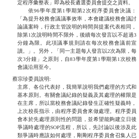
定程序
彙整表
」即為校長遴選委員會提交之資料。
依
96
學年度第
1
學期第
2
次程序委員會決議：
「為提升校務會議議事效率，本會建議校務會議討
論議案時，行政主管說明的時間與提案代表相同，
除第
1
次說明時間
不限外
，後續每次發言以不超過
3
分鐘為限。此項議事規則請在每次校務會議前宣
讀。」。另外，「同一主題每人發言以
2
次為限，每
次
3
分鐘」之原則，自
83
學年度第
1
學期第
1
次校務
會議沿用至今。
蔡宗珍委員說明
:
主席、各位代表好，我簡單說明我們處理的方式和
基本原則。有關會議紀錄的疑義及其處理的權限是
在主席，所以當校務會議紀錄發生正確性疑義時，
上次校長指示，由程序委員會來做處理。程序委員
會本於先處理原則性的問題，並希望能夠建立日後
爭議時處理的
SOP
流程，所以，先討論以後涉及此
類爭議時應該如何處理，剛剛程序委員會召集人已