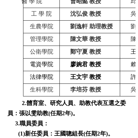
醫
學
院
曹昭懿
教授
邱
工
學
院
沈弘俊
教授
吳
生農學院
劉逸軒
助理教授
劉
管理學院
陳文華
教授
陳
公衛學院
鄭守夏
教授
王
電資學院
廖婉君
教授
賴
法律學院
王文宇
教授
許
生科學院
李培芬
教授
吳
2.
體育室、研究人員、助教代表互選之委
員：張以雯助教
(
任期
2
年
)
。
3.
職員委員：
(1)
新任委員：王國聰組長
(
任期
2
年
)
。