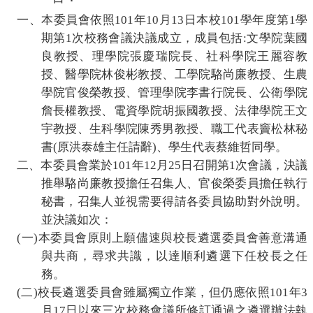
一、本委員會依照
101
年
10
月
13
日本校
101
學年度第
1
學
期第
1
次校務會議決議成立，成員包括
:
文學院葉國
良教授、理學院張慶瑞院長、社科學院王麗容教
授、醫學院林俊彬教授、工學院駱尚廉教授、生農
學院官俊榮教授、管理學院李書行院長、公衛學院
詹長權教授、電資學院胡振國教授、法律學院王文
宇教授、生科學院陳秀男教授、職工代表竇松林秘
書
(
原洪泰雄主任請辭
)
、學生代表蔡維哲同學。
二、本委員會業於
101
年
12
月
25
日召開第
1
次會議，決議
推舉駱尚廉教授擔任召集人、官俊榮委員擔任執行
秘書，召集人並視需要得請各委員協助對外說明。
並決議如次：
(
一
)
本委員會原則上願儘速與校長遴選委員會善意溝通
與共商，尋求共識，以達順利遴選下任校長之任
務。
(
二
)
校長遴選委員會雖屬獨立作業，但仍應依照
101
年
3
月
17
日以來三次校務會議所修訂通過之遴選辦法執