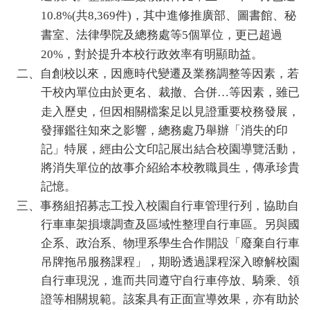
共
件
，其中進修推廣部、圖書館、秘
發
10.8%(
8,369
)
書室、法律學院及總務處等
個單位，更已超過
5
展
，對於提升本校行政效率有明顯助益。
20%
二、自創校以來，因應時代變遷及業務調整等因素，若
規
干校內單位由於更名、裁撤、合併
等因素，雖已
…
走入歷史，但因相關檔案足以見證重要校務發展，
劃
發揮鑑往知來之影響，總務處乃舉辦「消失的印
委
記」
特
展，經由公文印記展出結合校園導
覽
活動，
將消失單位的故事介紹給本校教職員生，傳承珍貴
員
記憶。
三、事務組招募志工投入校園自行車管理行列，協助自
會
行車車架損壞調查及區域性整理自行車區。另與國
企系、政治系、物理系學生合作開設「廢棄自行車
綜
吊牌拖吊
服務課程」，期盼透過課程深入瞭解校園
自行車現況，進而共同遵守自行車停放、騎乘、領
合
證等相關規範。該案具有正面宣導效果，亦有助於