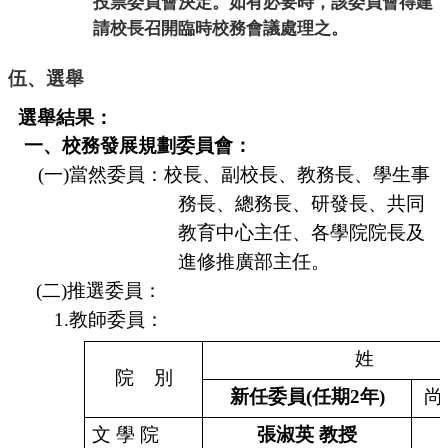
投票委員會決定。如有必要時，該
委員會得建
請
校長召開臨時校務會議處理之。
伍、選舉
選舉結果：
一、校務發展規劃委員會：
(
一
)
當然委員：校長、副校長、教務長、學生事
務長、總務長、研發長、共同
教育中心主任、各學院院長及
進修推廣部主任。
(
二
)
推選委員：
1.
教師委員：
姓
院
別
新任委員
(
任期
2
年
)
尚
文
學
院
張淑英
教授