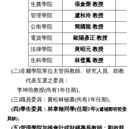
生農學院
張倉榮
教授
管理學院
盧秋玲
教授
公衛學院
簡國龍
教授
電資學院
歐陽彥正
教授
法律學院
黃昭元
教授
生科學院
林璧鳳
教授
(
二
)
非屬學院單位主管與教師、研究人員、助教
代表互選之委員：
李坤培教授
(
尚有
1
年任期
)
。
(
三
)
職員委員：
竇
松林秘書
(
尚有
1
年任期
)
。
(
四
)
學生委員：林韋翰同學
(
任期
1
年
)
(
遞補鄭明哲委
員缺
)
。
(
五
)
管理學院加推會計或財經專長教師：劉啟群