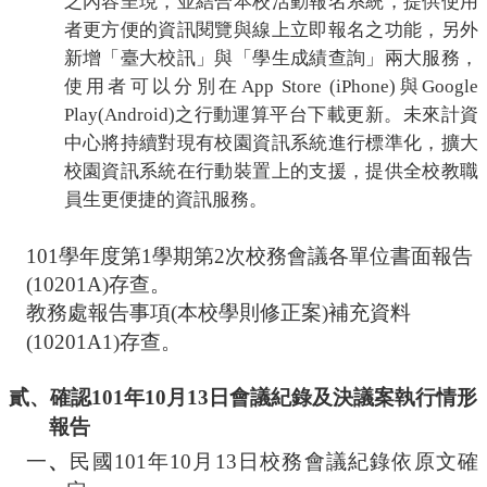
之內容呈現，並結合本校活動報名系統，提供使用
者更方便的資訊閱覽
與線上立即
報名之功能，另外
新增「
臺大校訊
」與「學生成績查詢」兩大服務，
使用者可以分別在
App Store (iPhone)
與
Google
Play(Android)
之行動運算平台下載更新。
未來計資
中心
將持續對現有校園資訊系統進行標準化，擴大
校園資訊系統在行動裝置上的支援，提供全校教職
員生更便捷的資訊服務。
101
學年度第
1
學期第
2
次校務會議各單位書面報告
(10201A)
存查。
教務處報告事項
(
本校學則修正案
)
補充資料
(10201A1)
存查。
貳、確認
101
年
10
月
13
日會議紀錄及決議案執行情形
報告
一
、
民國
101
年
10
月
13
日校務會議紀錄依原文確