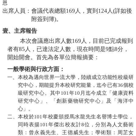
恩
導
出席人員：會議代表總額
169
人，實到
124
人
(
詳如後
覽
附簽到簿
)
。
常
見
壹、主席報告
問
答
本次會議應出席人數
169
人，目前已完成報到
者有
85
人，已達法定人數，現在時間是
9
點
8
分，
關
開始開會。首先為各單位簡報摘要：
一般學術與行政方面：
於
一、本校為邁向世界一流大學，陸續成立
功能性校級
研
秘
究中心，期能提升本校研究能量，迄今已有
36
個校
級研究中心。其中
101
年
10
月迄今成立「健康資料
書
研究中心」、「創新藥物研究中心」及「海洋中
心」。
室
二、
本校於
101
年校慶頒授馬水龍先生名譽博士學位，
同時表揚
101
年傑出校友計
8
位，分別為人文藝術
服
類：曾永義先生、王德威先生；學術類：周芷女