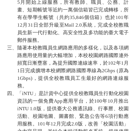
5
月開始上線服務，所有教師、職員、公務、計
畫、短期帳號等近約一萬
個
信箱皆已完成轉移，所
有在學學生帳號（共約
35,846
個信箱）也於
101
年
12
月
31
日全部升級至
Mail 2.0
系統，完成全校教職
員生新一代行動化、高安全性及多功能的臺大電子
郵件服務。
三、
隨著本校
教職員生
網路應用的多樣化，以及各項網
路應用使用量的大幅增加，本校校園網路國際連外
頻寬日漸壅塞，為提升國際連線速率，於
102
年
1
月
1
日完成擴增本校網際網路國際專線為
2Gbps (
原為
1Gbps)
，提供全校教職員工生最好的網路連線服
務。
四、
「
iNTU
」
是計資
中心提供全校教職員生行動化校園
資訊的一個免費
App
應用平台，於
100
年
10
月推出
iNTU
1.0
版，提供臺大公務通訊錄、行事曆、校園
活動、校園地圖、圖書館、緊急公告等
6
項行動應
用服務。
101
年
12
月完成
2.0
版，改善「校園活動」