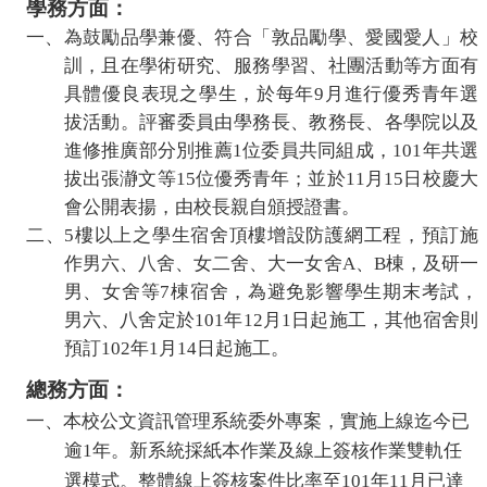
政
學
務
方面：
一、為鼓勵品學兼優、符合「
敦
品
勵
學、愛國愛人」校
會
訓，且在學術研究、服務學習、社團活動等方面有
具體優良表現之學生，於每年
9
月進行優秀青年選
議
拔活動。評審委員由學
務
長、教務長、各學院以及
進修推廣部分別推薦
1
位委員共同組成，
101
年共選
校
拔出張瀞文等
15
位優秀青年；並於
11
月
15
日校慶大
會公開表揚，由校長親自頒授證書。
務
二、
5
樓以上之學生宿舍頂樓增設防護網工程，預訂施
作男六、八舍、女二舍、大
一
女舍
A
、
B
棟，及
研一
會
男、女舍等
7
棟宿舍，為避免影響學生期末考試，
男
六、八舍定於
101
年
12
月
1
日起施工，其他宿舍則
議
預訂
102
年
1
月
14
日起施工。
總務方面：
校
一、本校公文資訊管理系統委外專案，實施上線迄今已
逾
年。新系統
採
紙本作業
及線上簽
核作業雙軌任
1
務
選模式。
整體線上簽
核案件比率至
年
月已達
101
11