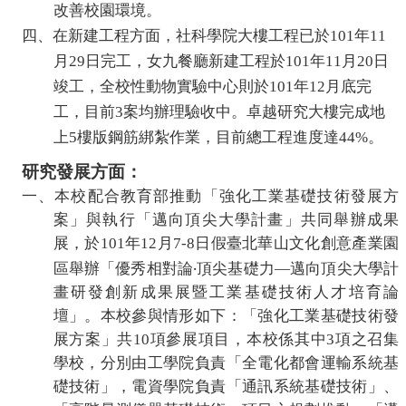
改善校園環境。
會
四、在新建工程方面，社科學院大樓工程已於
年
101
11
月
日完工，女九餐廳新建工程於
年
月
日
議
29
101
11
20
竣工，全校性動物實驗中心則於
年
月底完
101
12
紀
工，目前
案均辦理驗收中。卓越研究大樓完成地
3
上
樓版鋼筋
綁
紮
作業，目前總工程進度達
。
5
44%
錄
研究發展方面：
搜
一、本校配合教育部推動「強化工業基礎技術發展方
案」與執行「邁向頂尖大學計畫」共同舉辦成果
尋
展，於
101
年
12
月
7-8
日假
臺
北華山文化創意產業園
‧
區舉辦「優秀相對論
頂尖基礎力
—
邁向頂尖大學計
畫研發創新成果展暨工業基礎技術人才培育論
其
壇」。本校參與情形如下：「強化工業基礎技術發
它
展方案」共
10
項參展項目，本校係其中
3
項之召集
學校，分別由工學院負責「全電化都會運輸系統基
業
礎技術」，電資學院負責「通訊系統基礎技術」、