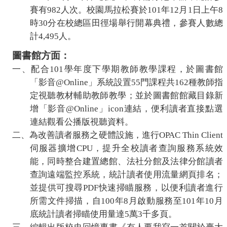
賽有
982
人次。校園馬拉松賽於
101
年
12
月
1
日上午
8
時
30
分在校總區田徑場舉行開幕典禮，參賽人數總
計
4,495
人。
圖書館方面：
一、
配合
101
學年度下學期教師教學課程，於圖書館
「影音
@Online
」系統設置
55
門課程共
162
種教師指
定視聽教材輔助教師教學；並於圖書館館藏目錄新
增「影音
@Online
」
icon
連結，便利讀者直接點選
連結觀看
公播版視聽
資料。
二、為改善讀者服務之硬體設施，進行
OPAC Thin Client
伺服器擴增
CPU
，提升全校讀者查詢服務系統效
能，同時整合建置總館、
法社分
館及法律分館讀者
查詢遠端監控系統，統計讀者使用流量網頁排名；
並提供可搜尋
PDF
快速掃瞄服務，以便利讀者進行
所需文件掃描，自
100
年
8
月啟動服務至
101
年
10
月
底統計讀者掃瞄使用量達
5
萬
3
千多頁。