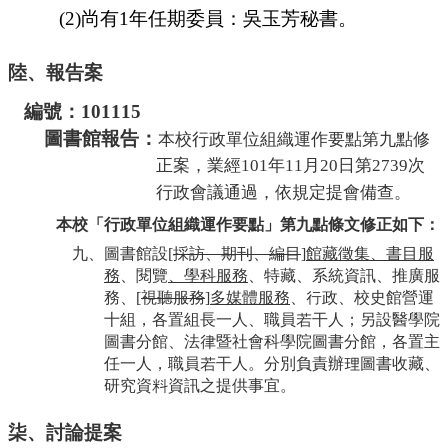
(2)
尚有
1
年任期委員：吳玉芳秘書。
陸、報告案
編號：
101115
圖書館報告：
本校行政單位組織運作要點第九點修
正案，業經
101
年
11
月
20
日第
2739
次
行政會議通過，依規定提會備查。
本校「行政單位組織運作要點」第九點條文修正如下：
九、圖書館設
[
採訪、期刊、編目
]
館藏徵集、書目服
務
、閱覽
、學科服務
、特藏、系統資訊、推廣服
務、
[
視聽服務
]
多媒體服務
、行政、校史館營運
十組，各置組長一人、職員若干人；另設醫學院
圖書分館、法律暨社會科學院圖書分館，各置主
任一人，職員若干人。分別負責辦理圖書收藏、
研究資料資訊之提供事宜。
柒
、討論提案