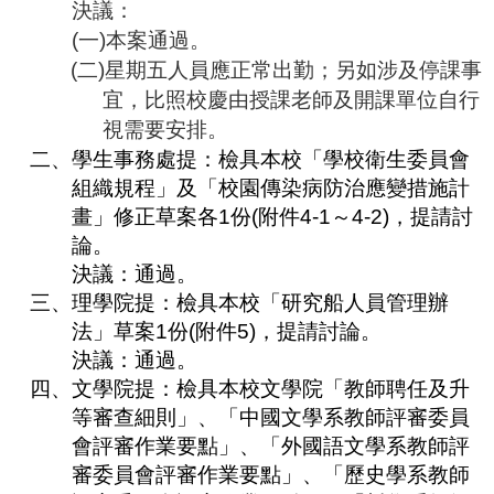
決議：
合
(
一
)
本案通過。
會
議
(
二
)
星期五人員應正常出勤；另如
涉及停課事
紀
宜，
比照校慶由授課老師及開課單位自行
錄
視需要安排。
搜
尋
二、
學生事務處提：
檢
具本校「學校衛生委員會
組織規程
」及
「校園傳染病防治應變措施計
其
畫
」
修正草案各
1
份
(
附件
4-1
～
4-2)
，提請討
它
業
論。
務
決議：
通過。
三、
理學院提：檢
具本校「研究船人員管理辦
相
法」草案
1
份
(
附件
5)
，提請討論。
關
活
決議：
通過。
動
四、
文學院提：檢具本校文學院「教師聘任及升
等審查細則」、「中國文學系教師評審委員
會評審作業要點」、「外國語文學系教師評
審委員會評審作業要點」、「歷史學系教師