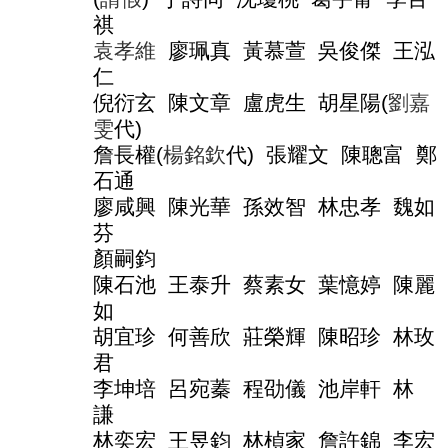
導
祺
覽
袁孝維
廖珮真
黃慕萱
吳俊傑
王泓
常
仁
見
倪衍玄
陳文章
盧虎生
胡星陽
(
劉嘉
問
答
雯
代
)
詹長權
(
楊銘欽
代
)
張耀文
陳聰富
鄭
關
石通
於
廖咸興
陳光華
孫效智
林忠孝
魏如
秘
書
芬
室
顏嗣鈞
陳石池
王泰升
蔡素女
葉憶婷
陳麗
服
務
如
團
胡宜珍
何善欣
莊榮輝
陳昭珍
林玫
隊
君
法
李坤培
呂宛蓁
程劭儀
池岸軒
林
規
謙
彙
林奕宏
王昱鈞
林楨家
詹許錦
李宏