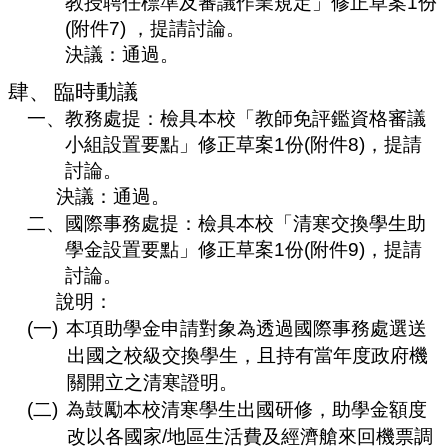
教授聘任標準及審議作業規定」修正草案
1
份
(
附件
7)
，提請討論。
決議：
通過。
肆、
臨時動議
一、
教務處提：檢具本校「教師免評鑑資格審議
小組設置要點」修正草案
1
份
(
附件
8)
，提請
討論。
決議：通過。
二、
國際事務處提：檢具本校「清寒交換學生助
學金設置要點」修正草案
1
份
(
附件
9)
，提請
討論。
說明：
(一)
本項助學金申請對象為透過國際事務處選送
出國之校級交換學生，且持有當年度政府機
關開立之清寒證明。
(二)
為鼓勵本校清寒學生出國研修，助學金額度
改以各國家
/
地區生活費及經濟艙來回機票調