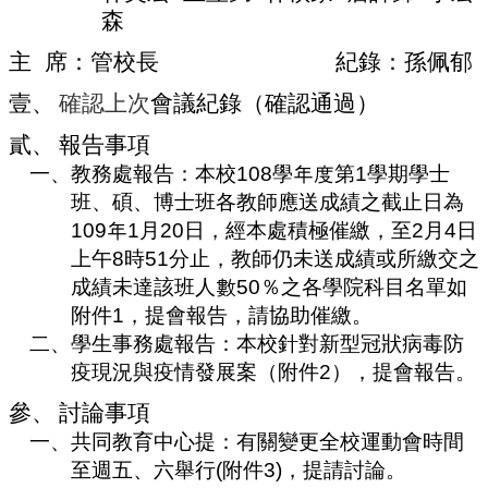
編
森
行
主
席：管校長
紀錄：孫佩郁
政
會
壹、
確認上次
會議紀錄（確認通過）
議
貳、
報告事項
校
一、
教務處報告：本校
108
學年度第
1
學期學士
務
會
班、碩、博士班各教師應送成績之截止日為
議
109
年
1
月
20
日，經本處積極催繳，至
2
月
4
日
上午
8
時
51
分止，教師仍未送成績或所繳交之
校
務
成績未達該班人數
50
％之各學院科目名單如
發
附件
1
，提會報告，請協助催繳。
展
二、
學生事務處報告：本校針對新型冠狀病毒防
規
疫現況與疫情發展案（附件
2
），提會報告。
劃
委
參、
討論事項
員
一、
共同教育中心提：有關變更全校運動會時間
會
至週五、六舉行
(
附件
3)
，提請討論。
綜