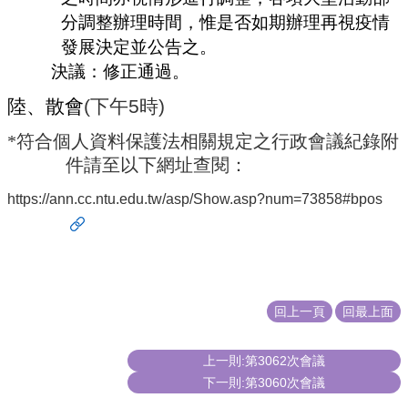
分調整辦理時間，惟是否如期辦理再視疫情
發展決定並公告之。
決議：修正通過。
陸、
散會
(
下午
5
時
)
*符合個人資料保護法相關規定之行政會議紀錄附
件請至以下網址查閱：
https://ann.cc.ntu.edu.tw/asp/Show.asp?num=73858#bpos
回上一頁
回最上面
上一則:第3062次會議
下一則:第3060次會議