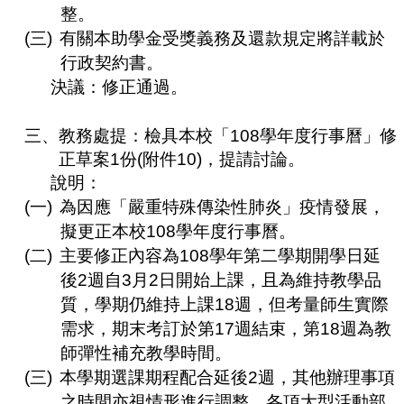
整。
(三)
有關本助學金受獎義務及還款規定將詳載於
行政契約書。
決議：修正通過。
三、
教務處提：檢具本校「
108
學年度行事曆」修
正草案
1
份
(
附件
10)
，提請討論。
說明：
(一)
為因應「嚴重特殊傳染性肺炎」疫情發展，
擬更正本校
108
學年度行事曆。
(二)
主要修正內容為
108
學年第二學期開學日延
後
2
週自
3
月
2
日開始上課，且為維持教學品
質，學期仍維持上課
18
週，但考量師生實際
需求，期末考訂於第
17
週結束，第
18
週為教
師彈性補充教學時間。
(三)
本學期選課期程配合延後
2
週，其他辦理事項
之時間亦視情形進行調整，各項大型活動部