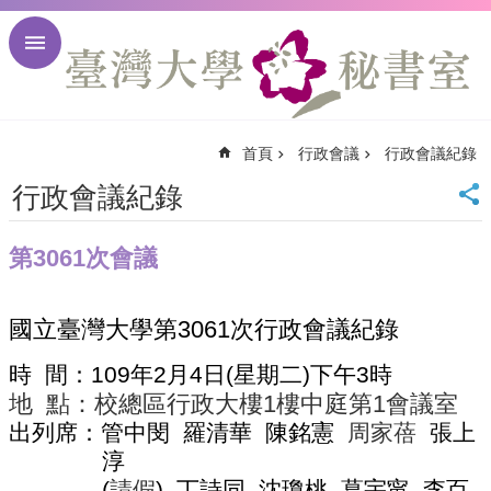
跳到主要內容區塊
進
階
搜
尋
首頁
行政會議
行政會議紀錄
回
首
行政會議紀錄
頁
臺
第3061次會議
大
首
頁
國立臺灣大學第
3061
次行政會議紀錄
臺
大
時
間：
109
年
2
月
4
日
(
星期二
)
下午
3
時
校
地
點：校總區行政大樓
1
樓中庭第
1
會議室
訊
出列席：管中閔
羅清華
陳銘憲
周家蓓
張上
English
淳
網
站
(
請假
)
丁詩同
沈瓊桃
葛宇甯
李百