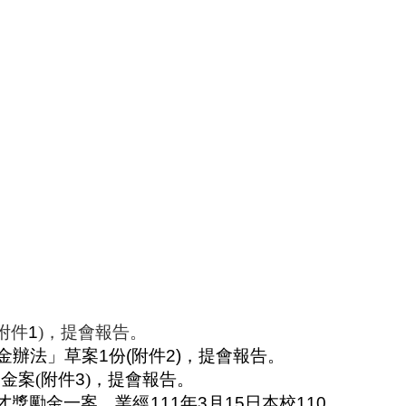
附件
1
)
，提會報告。
金辦法」草案
1
份
(
附件
2
)
，提會報告。
勵金案
(
附件
3
)
，提會報告。
才獎勵金一案，業經
111
年
3
月
15
日本校
110