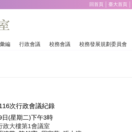
回首頁
臺大首頁
彙編
行政會議
校務會議
校務發展規劃委員會
116
次行政會議紀錄
9
日
(
星期二
)
下午
3
時
行政大樓第
1
會議室