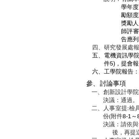
學年度
勵額度
獎勵人
師評審
告應列
四、
研究發展處
五、
電機資訊學
件
5
)
，提會報
六、
工學院報告
參、
討論事項
一、
創新設計學院
決議：通過。
二、
人事室提
:
檢
份
(
附件
8-1
～
決議：請依與
後，再提