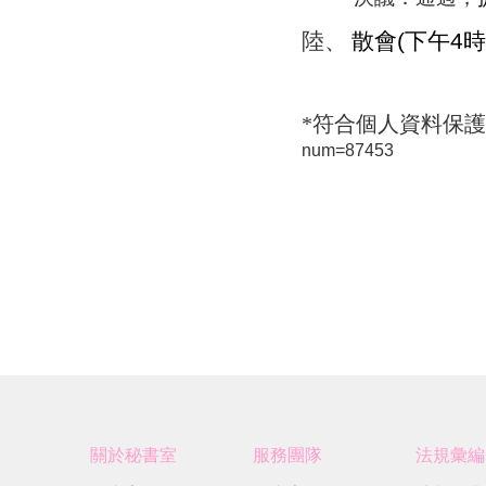
陸、
散
會
(
下午
4
時
*
符合個人資料保護
num=87453
關於秘書室
服務團隊
法規彙編