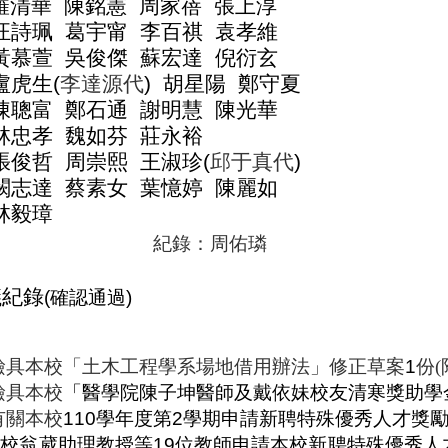
羅清華
陳銘憲
周家蓓
張上淳
汪詩珮
葛宇甯
李百祺
袁孝維
黃慕萱
吳俊傑
蘇宏達
倪衍玄
盧虎生
(
李達源代
)
胡星陽
鄭守夏
陳聰富
鄭石通
謝明慧
陳光華
林忠孝
魏如芬
莊永裕
張俊哲
周崇熙
王淑珍
(
邱于真代
)
闕志達
蔡素女
葉憶婷
陳麗如
林毅璋
紀錄：周佑璘
議紀錄
(
確認通過
)
檢具本校
「
土木工程學系場地借用辦法
」
修正草案
1
份
(
檢具本校
「醫學院陳子坤醫師及戴依妹校友清寒獎助學
有關本校
110
學年度第
2
學期申請新聘特殊優秀人才獎
本校翁葳助理教授等
19
位教師申請本校新聘特殊優秀人