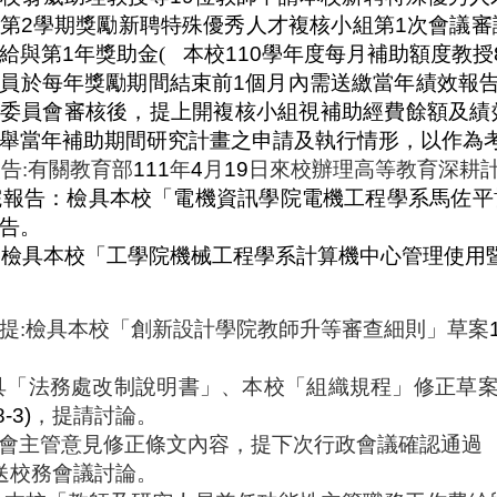
第
2
學期獎勵新聘特殊優秀人才複核小組第
1
次會議審
給與第
1
年獎助金
(
本校
110
學年度每月補助額度教授
員於每年獎勵期間結束前
1
個月內需送繳當年績效報
委員會審核後，提上開複核小組視補助經費餘額及績
舉當年補助期間研究計畫之申請及執行情形，以作為
報告
:
有關教育部
111
年
4
月
19
日來校辦理高等教育深耕
院報告：檢具本校「電機資訊學院電機工程學系馬佐平
告。
：檢具本校「工學院機械工程學系計算機中心管理使用
提
:
檢具本校「創新設計學院教師升等審查細則」草案
具
「
法務處改制說明書
」
、本校
「
組織規程
」
修正草
8-3)
，提請討論。
會主管意見修正條文內容，提下次行政會議確認通過
送校務會議討論。