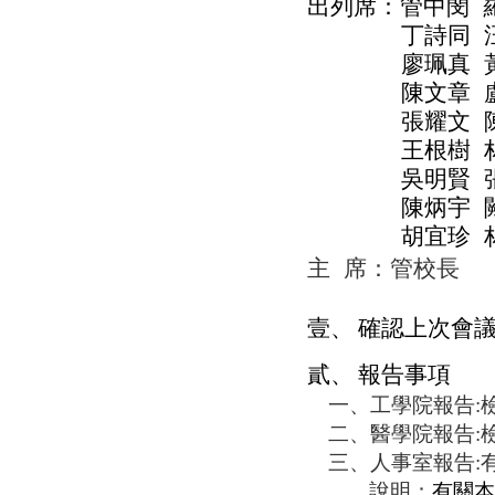
出列席：管中閔
丁詩同
廖珮真
陳文章
張耀文
王根樹
吳明賢
陳炳宇
胡宜珍
主
席：管校長
壹、
確認上次會
貳、
報告事項
一、
工學院報告
:
二、
醫學院報告
:
三、
人事室報告
:
說明：
有關