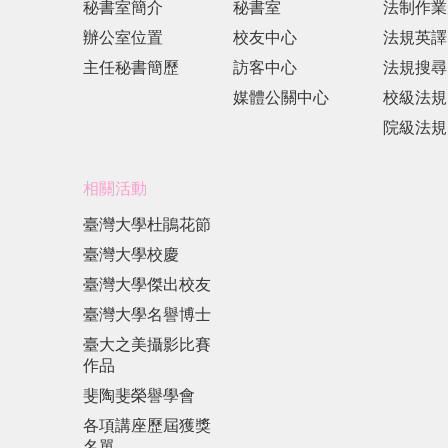
秘書室簡介
秘書室
法制作業
辦公室位置
校友中心
法規英譯
主任秘書簡歷
訪客中心
法規搜尋
媒體公關中心
校級法規
院級法規
相關活動
臺灣大學杜鵑花節
臺灣大學校慶
臺灣大學傑出校友
臺灣大學名譽博士
臺大之美攝影比賽
作品
斐陶斐榮譽學會
各項講座歷屆獲獎
名單