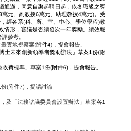
議通過，同意自渠起聘日起，依各職級之獎
8
萬元、副教授
6
萬元、助理教授
4
萬元
)
。受
告，經各系
(
科、所、室、中心、學位學程
)
教
效情形，審議是否續發次一年獎勵。績效報
考評參考。
計畫實地視察案
(
附件
4
)
，提會報告。
博士未來創新領導者獎助辦法」草案
1
份
(
附
暨收費標準」草案
1
份
(
附件
6
)
，提會報告。
1
份
(
附件
7)
，
提請討論。
案，及
「
法務諮議委員會設置辦法
」
草案各
1