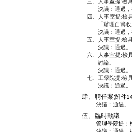
三、
人事室提
:
檢
決議：通過，
四、
人事室提
:
檢
「辦理自籌收
決議：通過
，
五、
人事室提
:
檢
決議：通過。
六、
人事室提
:
檢
討論。
決議：通過。
七、
工學院提
:
檢
決議：通過。
肆、
聘任案
(
附件
1
決議：通過
。
伍、
臨時動議
管理學院提：
決議：通過，