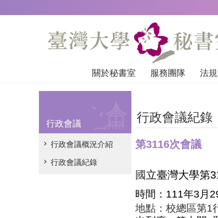
跳到主要內容區塊
關於秘書室
服務團隊
法規
行政會議紀錄
行政會議
第3116次會議
行政會議概況介紹
行政會議紀錄
國
立臺灣大學第
3
時間：
111
年
3
月
2
地點：
校總區第
1