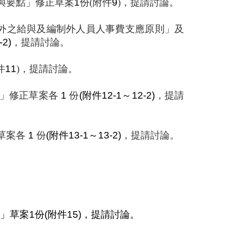
與要點
」
修正草案
1
份
(
附件
9
)
，提請討論。
外之給與及編制外人員人事費支應原則」及
-2)
，提請討論。
件
11
)
，提請討論。
」
修正草案各
1
份
(
附件
12-1
～
12-2)
，提請
草案各
1
份
(
附件
13-1
～
13-2)
，提請討論。
」草案
1
份
(
附件
15
)
，
提請討論。