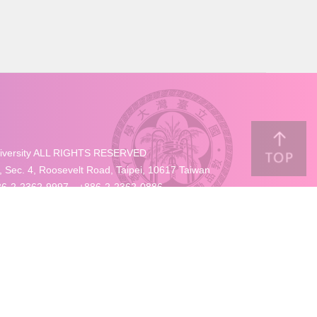
University ALL RIGHTS RESERVED
4, Roosevelt Road, Taipei, 10617 Taiwan
-2-2362-9997、+886-2-2362-0886