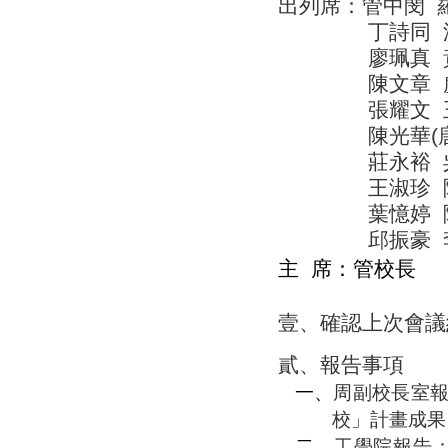
出列席：管中閔
丁詩同
廖珮真
陳文章
張耀文
陳光華
(
莊永裕
王淑珍
葉憶婷
邱振豪
主
席：管校長
壹、
確認上次會議
貳、
報告事項
一、
周副校長室
校」計畫成果
二、
工學院報告