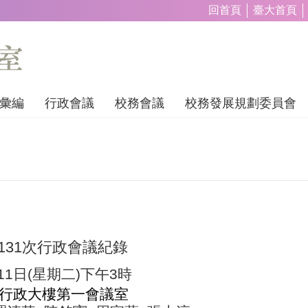
回首頁
臺大首頁
彙編
行政會議
校務會議
校務發展規劃委員會
131
次行政會議紀錄
11
日
(
星期二
)
下午
3
時
行政大樓第一會議室