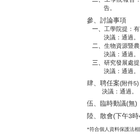
告。
參、
討論事項
一、
工學院提：有
決議：通過。
二、
生物資源暨農
決議：通過。
三、
研究發展處提
決議：通過。
肆、
聘任案
(
附件
5
)
決議：通過
。
伍、
臨時動議
(
無
)
陸、
散
會
(
下午
3
時
*符合個人資料保護法相關規定之行