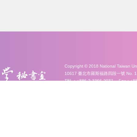
Copyright © 2018 National Taiwan 
10617 臺北市羅斯福路四段一號 No. 1, Sec. 
TEL：+886-2-3366-2037 Fax：+886
Email：secretariat@ntu.edu.tw