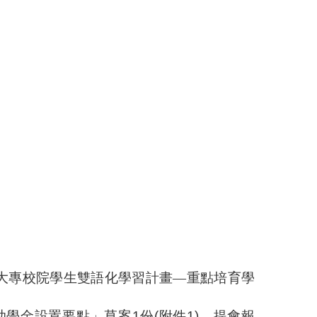
大專校院學生雙語化學習計畫—重點培育學
助學金設置要點」草案
1
份
(
附件
1)
，提會報