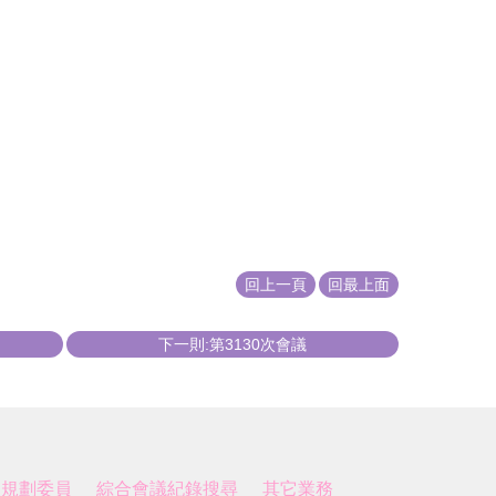
回上一頁
回最上面
下一則:第3130次會議
展規劃委員
綜合會議紀錄搜尋
其它業務