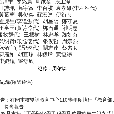
羅清華
陳銘憲
周家蓓
張上淳
汪詩珮
葛宇甯
李百祺
袁孝維
(
李君浩代
)
黃慕萱
吳俊傑
蘇宏達
倪衍玄
盧虎生
(
李達源代
)
胡星陽
鄭守夏
王皇玉
(
黃詩淳代
)
鄭石通
謝明慧
唐牧群代
)
王根樹
林忠孝
魏如芬
吳明賢
(
賴逸儒代
)
張俊哲
周崇熙
陳炳宇
(
張聖琳代
)
闕志達
蔡素女
陳麗如
胡宜珍
林毅璋
黃恆綜
李婉甄
羅舒欣
紀錄：周佑璘
紀錄
(
確認通過
)
報告：有關本校雙語教育中心
110
學年度執行「教育部
，提會報告。
：檢具本校「工學院化學工程學系華國楨先生紀念奬