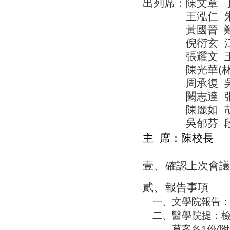
出列席：陳文章
王泓仁
黃國晉
倪衍玄
張耀文
陳光華
(
周承復
闕志達
陳麗如
吳郁芬
主
席：
陳校長
壹、
確認上次會議
貳、
報告事項
一、
文學院報告
二、
醫學院提：
草案各
1
份
(
附