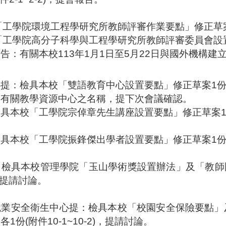
：
「工學院環境工程學研究所教師評審作業要點」修正草
「工學院高分子科學與工程學研究所教師評審委員會設
報告
：有關本校
113
年
1
月
1
日至
5
月
22
日與國外機構建
心提：檢具
本校「雙語教育中心設置要點」修正草案
1
，有關教學資源中心之名稱，提下次會議確認。
檢具
本校「工學院宗倬章先生講座設置要點」修正草案
。
檢具
本校「工學院振鋒傑出學者設置要點」修正草案
1
。
：檢具本校管理學院「玉山學術獎設置辦法」及「教師
提請討論。
。
職業安全衛生中心提：檢具本校「校園安全保險要點」
案各
1
份
(
附件
10-1~10-2)
，提請討論。