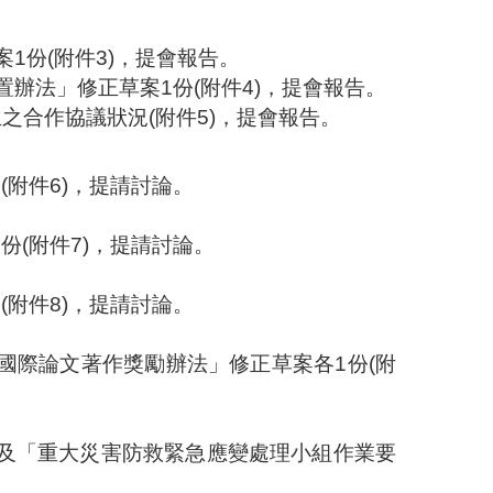
案
1
份
(
附件
3)
，提會報告。
置辦法」修正草案
1
份
(
附件
4)
，提會報告。
立之合作協議狀況
(
附件
5)
，提會報告。
份
(
附件
6)
，提請討論。
1
份
(
附件
7)
，提請討論。
份
(
附件
8)
，提請討論。
國際論文著作獎勵辦法」修正草案各
1
份
(
附
及「重大災害防救緊急應變處理小組作業要