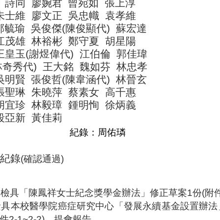
丁詩同
廖婉君
曾宛如
張上淳
朱士維
廖文正
吳忠幟
袁孝維
鄭毓瑜
吳俊傑
(
陳俊顯代
)
蘇宏達
江茂雄
林裕彬
鄭守夏
胡星陽
王皇玉
(
謝煜偉代
)
江伯倫
郭佳瑋
林奇秀代
)
王大銘
魏如芬
林忠孝
吳明賢
張俊哲
(
陳韋涵代
)
林晉玄
張聖琳
朱曉萍
蔡素女
高千惠
胡宜珍
林毅璋
鍾明恂
徐炳義
段亞新
黃佳莉
紀錄：周佑璘
紀錄
(
確認通過
)
：
檢具
「陳鳳祥女士紀念獎學金辦法」修正草案
1
份
(
附
檢具本校醫學院癌症研究中心「發展永續基金設置辦法
件
2-1~2-2)
，提會報告。