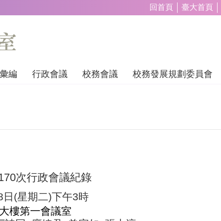
回首頁
臺大首頁
彙編
行政會議
校務會議
校務發展規劃委員會
170
次行政會議紀錄
8
日
(
星期二
)
下午
3
時
大樓第一會議室