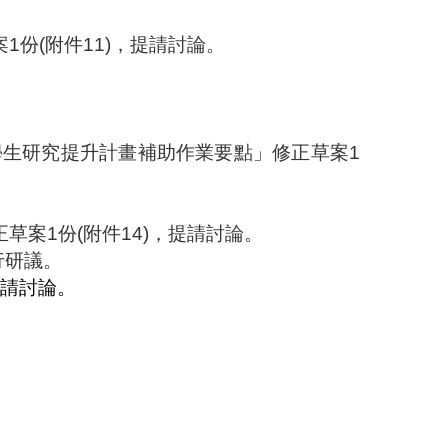
案
1
份
(
附件
11)
，提請討論。
學生研究提升計畫補助作業要點」修正草案
1
正草案
1
份
(
附件
14)
，提請討論。
行研議。
請討論。