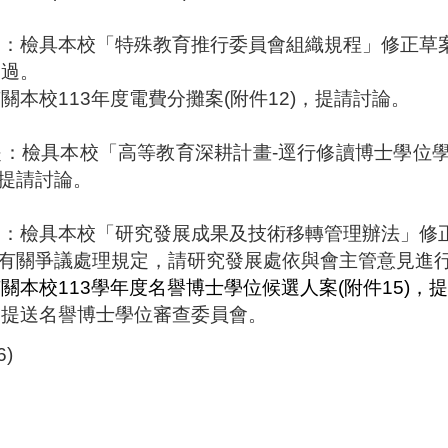
。
提：檢具本校「特殊教育推行委員會組織規程」修正草
通過。
有關本校
113
年度電費分攤案
(
附件
12
)
，提請討論。
。
提：檢具本校「高等教育深耕計畫
-
逕行修讀博士學位
提請討論。
。
提：檢具本校「研究發展成果及技術移轉管理辦法」修
有關爭議處理規定，請研究發展處依與會主管意見進
有關本校
113
學年度名譽博士學位候選人案
(
附件
15)
，提
，提送名譽博士學位審查委員會。
6
)