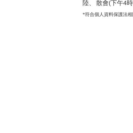
陸、
散
會
(
下午
4
時
*符合個人資料保護法相關規定之行