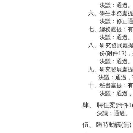
決議：通過
六、
學生事務處
決議：修正
七、
總務處提：
決議：通過
八、
研究發展處
份
(
附件
13)
，
決議：通過
九、
研究發展處
決議：通過，
十、
秘書室提：
決議：通過
肆、
聘任案
(
附件
1
決議：通過。
伍、
臨時動
議
(
無
)