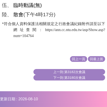
伍、
臨時動議
(
無
)
陸、
散會
(
下午
4
時
17
分
)
*符合個人資料保護法相關規定之行政會議紀錄附件請至以下
網址查閱：https://ann.cc.ntu.edu.tw/asp/Show.asp?
num=104764
回上一頁
回最上面
上一則:第3182次會議
下一則:第3180次會議
更新日期
2026-08-10