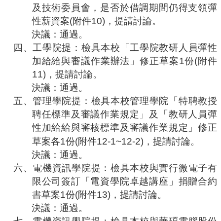
及技術委員會，是否於借調期間仍得支領彈
性薪資案
(
附件
10)
，提請討論。
決議：通過。
四、
工學院提：
檢具本校「工學院教研人員彈性
加給給與審議作業辦法」修正草案
1
份
(
附件
11)
，提請討論。
決議：通過。
五、
管理學院提：檢具本校管理學院「特聘教授
聘任標準及審議作業規定」及「教研人員彈
性加給給與審核標準及審議作業規定」修正
草案各
1
份
(
附件
12-1~12-2)
，提請討論。
決議：通過。
六、
電機資訊學院提：檢具本校與實行微電子有
限公司簽訂「電資學院卓越講座」捐贈合約
書草案
1
份
(
附件
13)
，提請討論。
決議：通過。