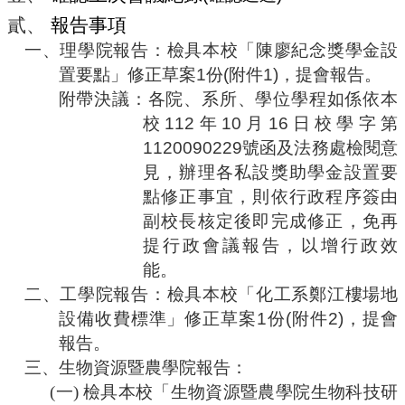
編
貳、
報告事項
行
一、
理學院報告：檢具本校「陳廖紀念獎學金設
政
會
置要點」修正草案
1
份
(
附件
1)
，提會報告。
議
附帶決議：各院、系所、學位學程如係依本
校
112
年
10
月
16
日校學字第
校
務
1120090229
號函及法務處檢閱意
會
見，辦理各私設獎助學金設置要
議
點修正事宜，則依行政程序簽由
校
副校長核定後即完成修正，免再
務
提行政會議報告，以增行政效
發
能。
展
規
二、
工學院報告：檢具本校「化工系鄭江樓場地
劃
設備收費標準」修正草案
1
份
(
附件
2)
，提會
委
報告。
員
三、
生物資源暨農學院報告：
會
(一)
檢具本校「生物資源暨農學院生物科技研
綜