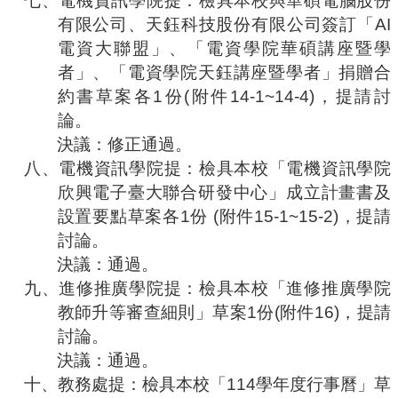
七、
電機資訊學院提：檢具本校與華碩電腦股份
有限公司、天鈺科技股份有限公司簽訂「
AI
電資大聯盟」、「電資學院華碩講座暨學
者」、「電資學院天鈺講座暨學者」捐贈合
約書草案各
1
份
(
附件
14-1~14-4)
，提請討
論。
決議：修正通過。
八、
電機資訊學院提：檢具
本校「電機資訊學院
欣興電子臺大聯合研發中心」成立計畫書及
設置要點草案各
1
份
(
附件
15-1~15-2)
，提請
討論。
決議：通過。
九、
進修推廣學院提：檢具本校「進修推廣學院
教師升等審查細則」草案
1
份
(
附件
16)
，提請
討論。
決議：通過。
十、
教務處提：檢具本校「
114
學年度行事曆」草