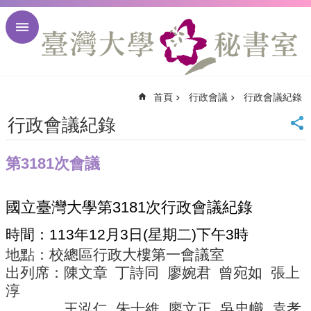
跳到主要內容區塊
進
階
搜
尋
首頁
行政會議
行政會議紀錄
回
首
行政會議紀錄
頁
臺
第3181次會議
大
首
頁
國立臺灣大學第
3181
次行政會議紀錄
臺
大
時間：
113
年
12
月
3
日
(
星期二
)
下午
3
時
校
地點：校總區行政大樓第一會議室
訊
出列席：陳文章
丁詩同
廖婉君
曾宛如
張上
English
淳
網
站
王泓仁
朱士維
廖文正
吳忠幟
袁孝