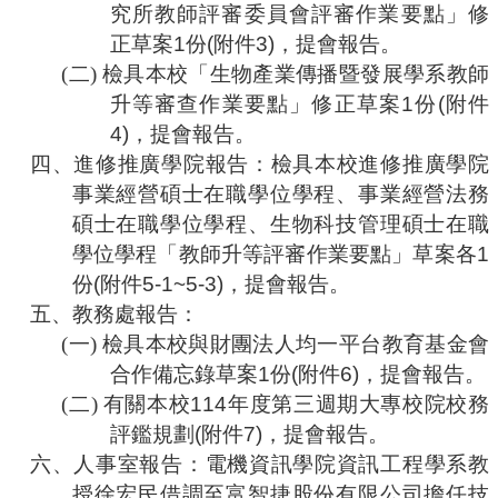
究所教師評審委員會評審作業要點」修
合
會
正草案
1
份
(
附件
3)
，提會報告。
議
(二)
檢具本校「生物產業傳播暨發展學系教師
紀
升等審查作業要點」修正草案
1
份
(
附件
錄
4)
，提會報告。
搜
尋
四、
進修推廣學院報告：檢具本校進修推廣學院
事業經營碩士在職學位學程、事業經營法務
其
它
碩士在職學位學程、生物科技管理碩士在職
業
學位學程「教師升等評審作業要點」草案各
1
務
份
(
附件
5-1~5-3)
，提會報告。
相
五、
教務處報告：
關
(一)
檢具本校與財團法人均一平台教育基金會
活
合作備忘錄草案
1
份
(
附件
6)
，提會報告。
動
(二)
有關本校
114
年度第三週期大專校院校務
評鑑規劃
(
附件
7)
，提會報告。
六、
人事室報告：電機資訊學院資訊工程學系教
授徐宏民借調至富智捷股份有限公司擔任技