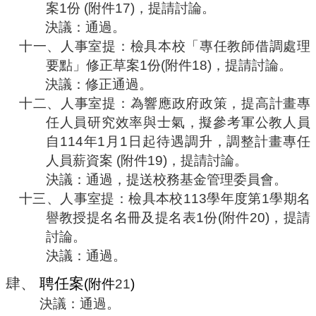
案
1
份
(
附件
17)
，提請討論。
決議：通過。
十一、
人事室提：檢具本校「專任教師借調處理
要點」修正草案
1
份
(
附件
18)
，提請討論。
決議：修正通過。
十二、
人事室提：為響應政府政策，提高計畫專
任人員研究效率與士氣，擬參考軍公教人員
自
114
年
1
月
1
日起待遇調升，調整計畫專任
人員薪資案
(
附件
19)
，提請討論。
決議：通過，提送校務基金管理委員會。
十三、
人事室提：檢具本校
113
學年度第
1
學期名
譽教授提名名冊及提名表
1
份
(
附件
20
)
，提請
討論。
決議：通過。
肆、
聘任案
(
附件
21
)
決議：通過。