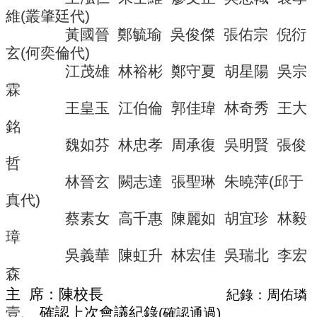
導
維
(
叢肇廷代
)
覽
黃國晉
鄭毓瑜
吳俊傑
張佑宗
倪衍
常
玄
(
何奕倫代
)
見
江茂雄
林裕彬
鄭守夏
胡星陽
吳宗
問
霖
答
王皇玉
江伯倫
郭佳瑋
林奇秀
王大
關
銘
於
魏如芬
林忠孝
周承復
吳明賢
張俊
秘
哲
書
室
林晉玄
闕志達
張聖琳
朱曉萍
(
邱于
真代
)
服
蔡素女
高千惠
陳麗如
胡宜珍
林毅
務
團
璋
隊
吳義華
陳虹升
林宏佳
吳瑞北
李宏
森
法
規
主
席：
陳校長
紀錄：周佑璘
彙
壹、
確認上次會議紀錄
(
確認通過
)