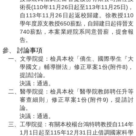
術長
(110
年
11
月
26
日起至
113
年
11
月
25
日
)
，
自
113
年
11
月
26
日起返校歸建。徐教授
110
學年度原支教授
650
薪點，自歸建日起得晉支
740
薪點，本案業經院系同意晉薪，提會報
告。
參、
討論事項
一、
文學院提：檢具本校
「僑生、國際學生『大
學國文』輔導辦法」修正草案
1
份
(
附件
8)
，
提請討論。
決議：通過。
二、
醫學院提：檢具本校
「
醫學院教師聘任升等
審查細則
」修正草案
1
份
(
附件
9)
，提請討
論。
決議：通過。
三、
工學院提：
有關本校楊台鴻特聘教授自
114
年
1
月
1
日起至
115
年
12
月
31
日止借調國家科學