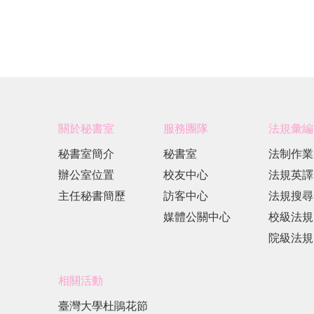
關於秘書室
服務團隊
法規彙編
秘書室簡介
秘書室
法制作業
辦公室位置
校友中心
法規英譯
主任秘書簡歷
訪客中心
法規搜尋
媒體公關中心
校級法規
院級法規
相關活動
臺灣大學杜鵑花節