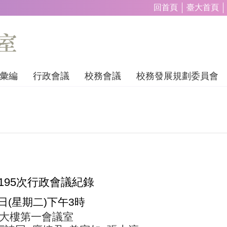
回首頁
臺大首頁
彙編
行政會議
校務會議
校務發展規劃委員會
195
次行政會議紀錄
日
(
星期二
)
下午
3
時
大樓第一會議室