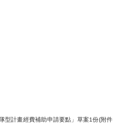
隊型計畫經費補助申請要點」
草案
1
份
(
附件