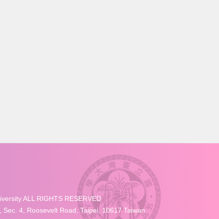
University ALL RIGHTS RESERVED
4, Roosevelt Road, Taipei, 10617 Taiwan