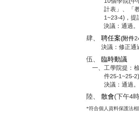
10
個學院
(
中
計表」、「
1~23-4)
，提
決議：通過。
肆、
聘任案
(
附件
2
決議：修正通
伍、
臨時動議
一、
工學院提：
件
25-1~25-2
決議：通過
陸、
散會
(
下午
4
*符合個人資料保護法相關規定之行