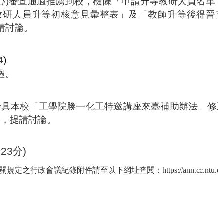
心
)
審查通過推薦到校，檢陳「申請升等教研人員名單
教研人員升等初核意見彙整表」及「教師升等後得晉
請討論。
4
)
過。
檢具本校「工學院勝一化工特邀講座來臺補助辦法」修
)
，提請討論。
。
時
23
分
)
政會議紀錄附件請至以下網址查閱：https://ann.cc.ntu.edu.tw/as