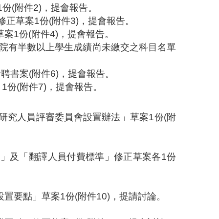
1
份
(
附件
2)
，提會報告。
修正草案
1
份
(
附件
3)
，提會報告。
草案
1
份
(
附件
4)
，提會報告。
院有半數以上學生成績尚未繳交之科目名單
發聘書案
(
附件
6)
，提會報告。
」
1
份
(
附件
7)
，提會報告。
研究人員評審委員會設置辦法
」
草案
1
份
(
附
準
」及
「翻譯人員付費標準
」修正草案各
1
份
設置要點」草案
1
份
(
附件
10
)
，
提請討論。