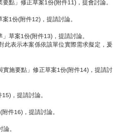
業要點
」修正草案
1
份
(
附件
11)
，提會討論。
草案
1
份
(
附件
12
)
，
提請討論。
準」草案
1
份
(
附件
13)
，
提請討論。
對此表示本案係依該單位實際需求擬定，爰
與實施要點」修正草案
1
份
(
附件
14
)
，
提請討
件
15
)
，
提請討論。
份
(
附件
16
)
，
提請討論。
討論。