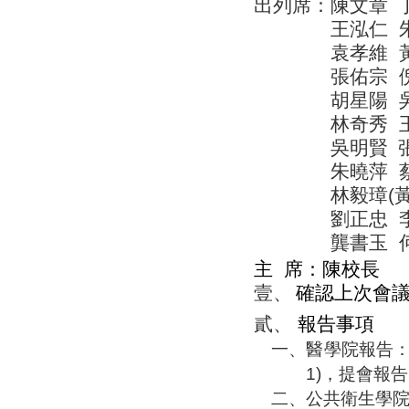
出列席：陳文章
王泓仁
袁孝維
張佑宗
胡星陽
林奇秀
吳明賢
朱曉萍
林毅璋
(
劉正忠
龔書玉
主
席：
陳校長
壹、
確認上次會
貳、
報告事項
一、
醫學院報告
1)
，提會報告
二、
公共衛生學