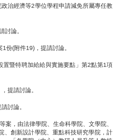
院政治經濟等
2
學位學程申請減免所屬專任教
請討論。
案
1
份
(
附件
19
)
，
提請討論。
設置暨特聘加給給與實施要點」第
2
點第
1
項
，提請討論。
提請討論。
等案，由法律學院、生命科學院、文學院、
院、創新設計學院、重點科技研究學院，計