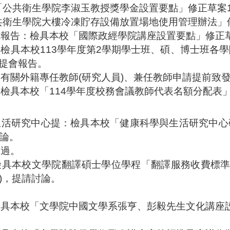
「公共衛生學院李淑玉教授獎學金設置要點」修正草案
共衛生學院大樓冷凍貯存設備放置場地使用管理辦法」
院報告：檢具本校
「國際政經學院講座設置要點」修正
：檢具本校
113
學年度第
2
學期學士班、碩、博士班各學
提會報告。
：
有關外籍專任教師
(
研究人員
)
、兼任教師申請提前致
：檢具本校
「
114
學年度校務會議教師代表名額分配表
生活研究中心提：檢具本校
「
健康科學與生活研究中心
論。
通過。
檢具本校文學院翻譯碩士學位學程
「翻譯服務收費標
)
，
提請討論。
。
檢具本校「文學院中國文學系張亨、彭毅先生文化講座
。