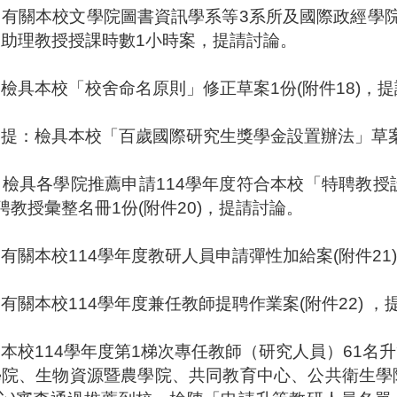
：有關本校文學院圖書資訊學系等
3
系所及國際政經學
及助理教授授課時數
1
小時案，提請討論。
。
：
檢具本校「校舍命名原則」修正草案
1
份
(
附件
18
)
，
提
處提：
檢具本校「百歲國際研究生獎學金設置辦法」草
：
檢具各學院推薦申請
114
學年度符合本校「特聘教授
聘教授彙整名冊
1
份
(
附件
20)
，提請討論。
：有關本校
114
學年度教研人員申請彈性加給案
(
附件
21)
：有關本校
114
學年度兼任教師提聘作業案
(
附件
22)
，
：本校
114
學年度第
1
梯次專任教師（研究人員）
61
名升
學院、生物資源暨農學院、共同教育中心、公共衛生學