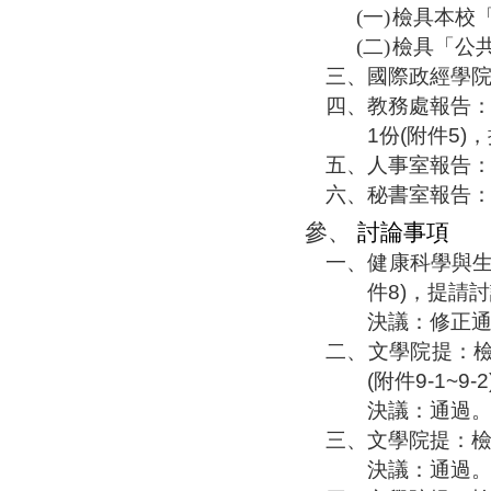
(一)
檢具本校
(二)
檢具「公
三、
國際政經學
四、
教務處報告
1
份
(
附件
5)
，
五、
人事室報告
六、
秘書
室報告
參、
討論事項
一、
健康科學與
件
8)
，
提請討
決議：修正
二、
文學院提：
(
附件
9-1~9-2
決議：通過
三、
文學院提：
決議：通過