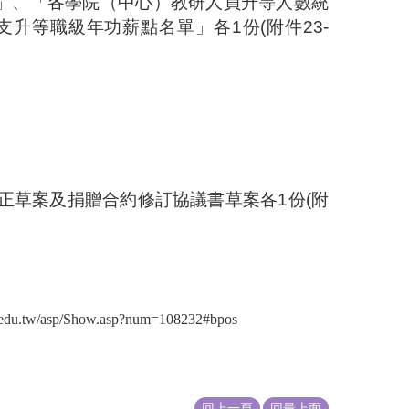
」、「各學院（中心）教研人員升等人數統
支升等職級年功薪點名單」各
1
份
(
附件
23-
正草案及捐贈合約修訂協議書草案各
1
份
(
附
p/Show.asp?num=108232#bpos
回上一頁
回最上面