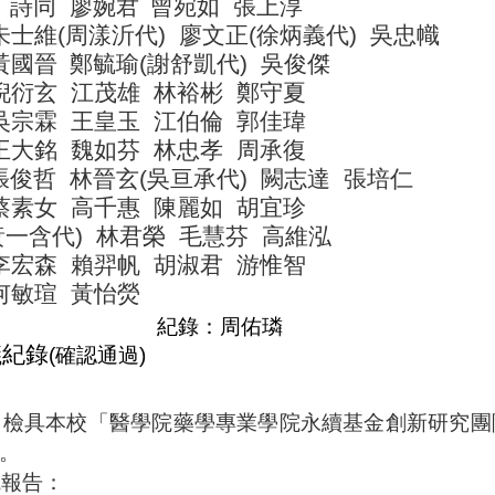
丁詩同
廖婉君
曾宛如
張上淳
朱士維
(
周漾沂代
)
廖文正
(
徐炳義代
)
吳忠幟
黃國晉
鄭毓瑜
(
謝舒凱代
)
吳俊傑
倪衍玄
江茂雄
林裕彬
鄭守夏
吳宗霖
王皇玉
江伯倫
郭佳瑋
王大銘
魏如芬
林忠孝
周承復
張俊哲
林晉玄
(
吳亘承代
)
闕志達
張培仁
蔡素女
高千惠
陳麗如
胡宜珍
黃一含代
)
林君榮
毛慧芬
高維泓
李宏森
賴羿帆
胡淑君
游惟智
何敏瑄
黃怡熒
紀錄：周佑璘
議紀錄
(
確認通過
)
：檢具本校
「
醫學院藥學專業學院永續基金創新研究團
。
院報告：