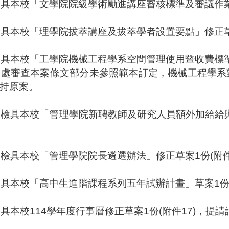
檢具本校
「
文學院院級學術勵進講座審核標準及審議作
。
檢具本校「
理學院拔萃講座及拔萃學者設置要點
」修正
檢具本校「工學院機械工程學系空間管理使用暨收費標
務處審查本案條文部分未參照範本訂定，機械工程學系
持原案。
：
檢具本校「管理學院新聘教師及研究人員額外加給給
：
檢具本校「管理學院院長遴選辦法」修正草案
1
份
(
附
檢具本校「高中生進階課程系列五年試辦計畫」草案
1
檢具本校
114
學年度行事曆修正草案
1
份
(
附件
17
)
，提請
。