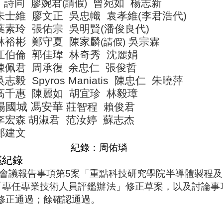
丁詩同
廖婉君
曾宛如
楊志新
(
請假
)
朱士維
廖文正
吳忠幟
袁孝維
(
李君浩代
)
葉素玲
張佑宗
吳明賢
(
潘俊良代
)
林裕彬
鄭守夏
陳家麟
吳宗霖
(
請假
)
江伯倫
郭佳瑋
林奇秀
沈麗娟
陳佩君
周承復
余忠仁
張俊哲
吳志毅
Spyros Maniatis
陳忠仁
朱曉萍
高千惠
陳麗如
胡宜珍
林毅璋
楊國城 馮安華
莊智程
賴俊君
李宏森
胡淑君
范汝婷
蘇志杰
鄭建文
紀錄：周佑璘
議紀錄
會議報告事項第
5
案「
重點科技研究學院半導體製程及
「專任專業技術人員評鑑辦法」修正草案，以及討論事
修正通過；餘確認通過。