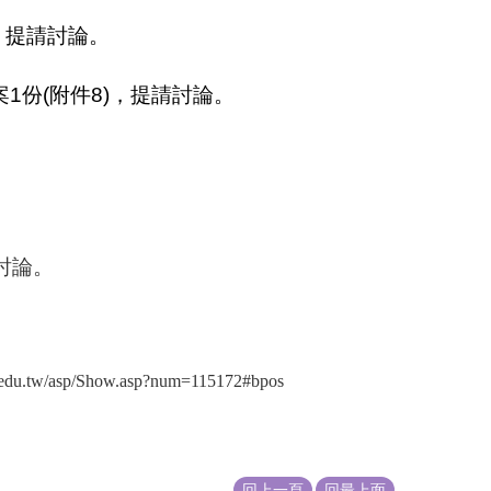
，提請討論。
案
1
份
(
附件
8)
，提請討論。
討論。
p/Show.asp?num=115172#bpos
回上一頁
回最上面