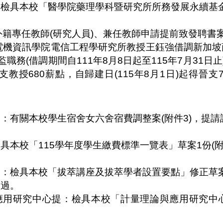
：檢具本校
「醫學院藥理學科暨研究所所務發展永續基
：
外籍專任教師
(
研究人員
)
、兼任教師申請提前致發聘書
電機資訊學院電信工程學研究所教授王鈺強借調新加坡
監職務
(
借調期間自
111
年
8
月
8
日起至
115
年
7
月
31
日止
支教授
680
薪點，自歸建日
(115
年
8
月
1
日
)
起得晉支
提：有關本校學生宿舍女六舍宿費調整案
(
附件
3)
，提請
。
檢具本校「
115
學年度學生繳費標準一覽表」草案
1
份
(
。
提：檢具本校「拔萃講座及拔萃學者設置要點」修正草
通過。
應用研究中心提：檢具本校「計量理論與應用研究中