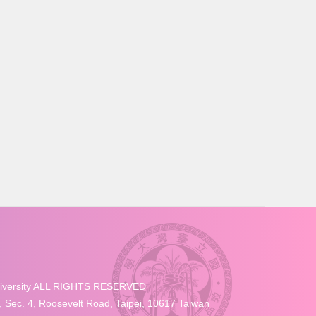
University ALL RIGHTS RESERVED
4, Roosevelt Road, Taipei, 10617 Taiwan