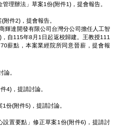
金管理辦法」
草案
1
份
(
附件
1)
，提會報告。
案
(
附件
2
)
，提會報告。
商輝達開發有限公司台灣分公司擔任人工智
)
，自
115
年
8
月
1
日起返校歸建。王教授
111
770
薪點，本案業經院所同意晉薪，提會報
討論。
附件
4)
，提請討論。
案
1
份
(
附件
5)
，提請討論。
心設置要點」修正草案
1
份
(
附件
6)
，提請討