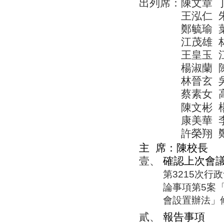
出列席：陳文章
王泓仁
鄭毓瑜
江茂雄
王皇玉
楊淑蘭
林晉玄
蔡素女
陳文彬
康美華
許榮翔
主
席：
陳校長
壹、
確認上次會
第
3215
次行政
論事項第
5
案
會設置辦法」
貳、
報告事項