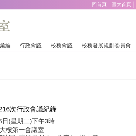
回首頁
臺大首頁
彙編
行政會議
校務會議
校務發展規劃委員會
216
次行政會議紀錄
6
日
(
星期二
)
下午
3
時
大樓第一會議室