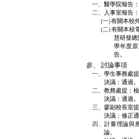
一、
醫學院報告
二、
人事室報告
(一)
有關本校
(二)
有關
本校
慧研發總
學年度原
告。
參、
討論事項
一、
學生事務處
決議：通過
二、
教務處提：
決議：通過
三、
廖副校長室
決議：修正
四、
計量理論與
論。