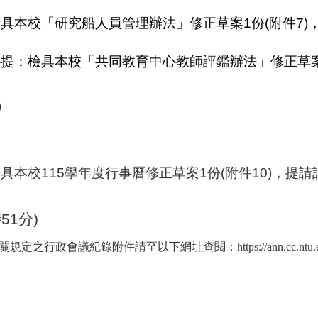
。
檢具本校「研究船人員管理辦法」修正草案
1
份
(
附件
7)
。
心提
：檢具本校「共同教育中心教師評鑑辦法」修正草
。
)
檢具本校
115
學年度行事曆修正草案
1
份
(
附件
10)
，提請
。
時
51
分
)
政會議紀錄附件請至以下網址查閱：https://ann.cc.ntu.edu.tw/as