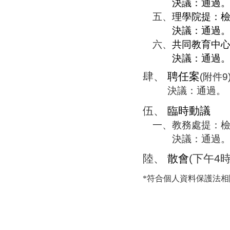
決議：通過
五、
理學院提：
決議：通過
六、
共同教育中
決議：通過
肆、
聘任案
(
附件
9
決議：通過。
伍、
臨時動議
一、
教務處提：
決議：通過
陸、
散會
(
下午
4
*符合個人資料保護法相關規定之行