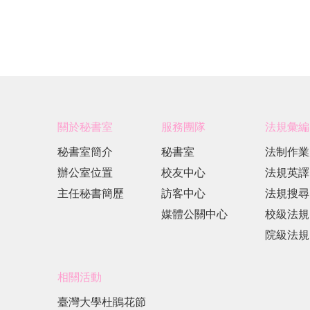
關於秘書室
服務團隊
法規彙編
秘書室簡介
秘書室
法制作業
辦公室位置
校友中心
法規英譯
主任秘書簡歷
訪客中心
法規搜尋
媒體公關中心
校級法規
院級法規
相關活動
臺灣大學杜鵑花節