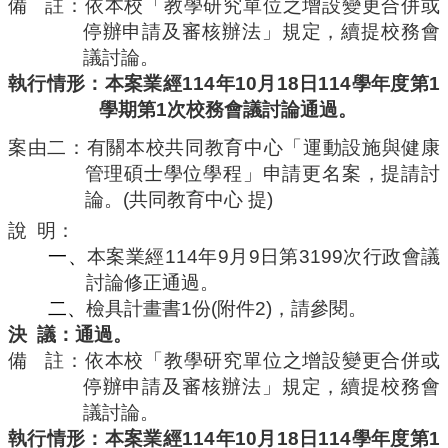
備
註：依本校「教學研究單位之增設變更合併或
停辦申請及審核辦法」規定，續提校務會
議討論。
執行情形：本案業經
114
年
10
月
18
日
114
學年度第
1
學期第
1
次校務會議討論通過。
案由二：有
關本校共同教育中心「運動設施與健康
管理碩士學位學程」申請更名案
，提請討
論。
(
共同教育中心
提
)
說
明：
一、
本案業經
114
年
9
月
9
日第
3199
次行政會議
討論修正通過。
二、
檢具計畫書
1
份
(
附件
2
)
，請參閱。
決
議：通過。
備
註：依本校「教學研究單位之增設變更合併或
停辦申請及審核辦法」規定，續提校務會
議討論。
執行情形：本案業經
114
年
10
月
18
日
114
學年度第
1