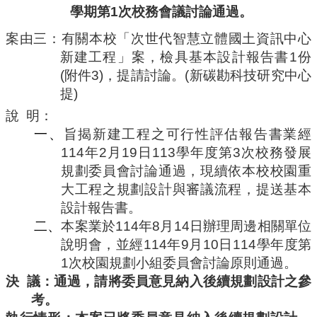
學期第
1
次校務會議討論通過。
案由三：
有關
本校
「次世代智慧立體國土資訊中心
新建工程」案
，檢具
基本設計報告書
1
份
(
附件
3)
，提請討論。
(
新碳勘科技研究中心
提
)
說
明：
一、
旨揭新建工程之可行性評估報告書業經
114
年
2
月
19
日
113
學年度第
3
次校務發展
規劃委員會討論通過，現續依本校校園重
大工程之規劃設計與審議流程，提送基本
設計報告書。
二、
本案業於
114
年
8
月
14
日辦理周邊相關單位
說明會，並經
114
年
9
月
10
日
114
學年度第
1
次校園規劃小組委員會討論原則通過。
決
議：通過，請將委員意見納入後續規劃設計之參
考。