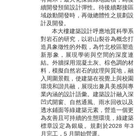
續開發預留設計彈性。待後續鄰接區
域啟動開發時，再做總體性之規劃設
計及開發。
本大樓建築設計呼應地質科學系
對岩石的研究，以岩山裂谷為概念打
造具象徵性的外觀，為竹北校區塑造
新形象，展現學術與空間的深度連
結。外牆採用混凝土灰、棕色調的材
料，模擬自然岩石的紋理與質地，融
入周圍景觀，使建築在視覺上與校園
環境和諧共融，展現出兼具美感與專
業內涵的設計語彙。建築設計融入深
凹式開窗、自然通風、雨水回收以及
透水鋪面等綠建築元素，營造一個更
為友善且可持續的生態環境，綠建築
標章設定為銀級。規劃於
2028
年
3
月完工，
5
月開始營運。