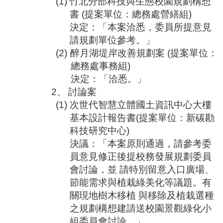
(1)
竹北分部科技與生態校園規劃構想
合
書
(
提案單位：總務處營繕組
)
會
決定：「本案洽悉，委員所提意見
議
紀
請規劃單位參考。」
錄
(2)
醉月湖堤岸改善規劃案
(
提案單位：
搜
總務處事務組
)
尋
決定：「洽悉。」
其
2、
討論案
它
(1)
次世代智慧立體國土資訊中心大樓
業
基本設計報告書
(
提案單位：新碳勘
務
科技研究中心
)
相
決議：「本案原則通過，請參考委
關
員意見修正後提校務發展規劃委員
活
會討論，並
請特別留意入口廣場、
動
節能需求與植栽綠美化等議題。有
關現地樹木移植
與移除及植栽選種
之規劃構想建請送校園景觀綠化小
組委員會討論。」