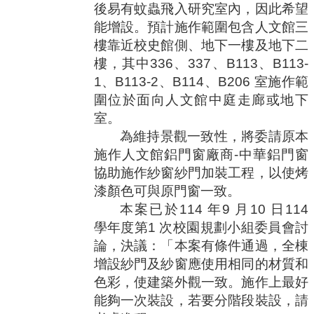
後易有蚊蟲飛入研究室內，因此希望
能增設。預計施作範圍包含人文館三
樓靠近校史館側、地下一樓及地下二
樓，其中
336
、
337
、
B113
、
B113-
1
、
B113-2
、
B114
、
B206
室施作範
圍位於面向人文館中庭走廊或地下
室。
為維持景觀一致性，將委請原本
施作人文館鋁門窗廠商
-
中華鋁門窗
協助施作紗窗紗門加裝工程，以使烤
漆顏色可與原門窗一致。
本案已於
114
年
9
月
10
日
114
學年度第
1
次校園規劃小組委員會討
論，決議：「本案有條件通過，全棟
增設紗門及紗窗應使用相同的材質和
色彩，使建築外觀一致。施作上最好
能夠一次裝設，若要分階段裝設，請