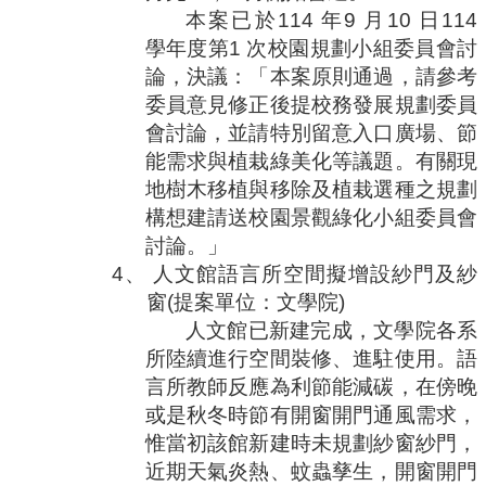
本案已於
114
年
9
月
10
日
114
學年度第
1
次校園規劃小組委員會討
論，決議：「本案原則通過，請參考
委員意見修正後提校務發展規劃委員
會討論，並請特別留意入口廣場、節
能需求與植栽綠美化等議題。有關現
地樹木移植與移除及植栽選種之規劃
構想建請送校園景觀綠化小組委員會
討論。」
4、
人文館語言所空間擬增設紗門及紗
窗
(
提案單位：文學院
)
人文館已新建完成，文學院各系
所陸續進行空間裝修、進駐使用。語
言所教師反應為利節能減碳，在傍晚
或是秋冬時節有開窗開門通風需求，
惟當初該館新建時未規劃紗窗紗門，
近期天氣炎熱、蚊蟲孳生，開窗開門