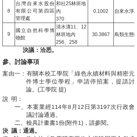
台灣自來水股份
和社
25
林班地
8
有限公司第四區
內
0.1002
自來水淨
管理處
370
清水溝
11
、
12
國立自然科學博
9
林班地內
30.3867
鳥類生態
物館
256
、
258
決議：洽悉。
參、
討論事項
案由一：有
關本校工學院「綠色永續材料與精密元
件博士學位學程」申請停招案
，提請討
論。
(
工學院
提
)
說
明：
一、
本案業經
114
年
8
月
12
日第
3197
次行政會
議討論通過。
二、
檢具計畫書
1
份
(
附件
1
)
，請參閱。
決
議：通過。