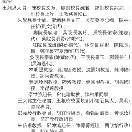
佑璘
導
出列席人員：陳校長文章
、廖副校長婉君、
曾副校長宛如
、
覽
副校長上淳、王教務長泓仁、
常
朱學務長士維、廖總務長文正、吳研發長忠幟、陳林
見
任祈
(
劉文清代
)
、
問
鄭院長毓瑜
、葉院長素玲、張
院長佑宗
(
謝志
答
代
)
、
吳院長明賢
(
許駿代
)
、
江
院長茂雄
(
闕蓓德代
)
、林
院長裕彬
、
陳院長
關
麟、鄭院長守夏
(
董鈺琪代
)
、
於
吳院長宗霖
(
陳耀銘代
)
、
王院長皇玉、
郭院長佳
秘
(
吳海燕代
)
、
書
林明照教授、
徐澔德教授、沈麗娟教授、陳沛隆
室
授、
謝尚賢教授
、
黃麗玲副教授
、陸洛教授、
鍾國彪教授
、胡振國
服
授、李昆達教授、
務
寧世強組長、
鄧化瑜助教
、陳柏承同學
團
王大銘主任秘書、王根樹校園規劃小組召集人、吳莉
隊
資深專員、
彭嘉玲行政專員、胡宜珍組長、衛強副處長、黃憶汝
法
長、簡群欣行政組員、
規
林信甫教授、郭陳澔組長、陳億菁經理、簡欣怡行政
彙
員、胡湘婷組長、