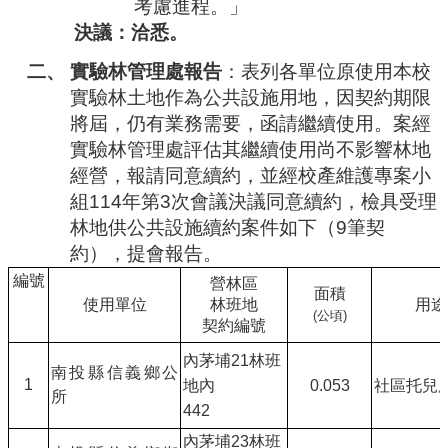
考慮進程。」
決議：洽悉。
二、
實驗林管理處報告
：
表列各單位原使用本校
實驗林土地作為公共設施用地，因契約期限
將屆，仍有業務需要，函請繼續使用。案經
實驗林管理處評估其繼續使用尚不影響林地
經營，報請同意續約，並經校產維護專案小
組
114
年第
3
次會議決議同意續約，檢具受理
林地供公共設施續約案件如下（
9
筆契
約），提會報告。
編號
營林區
面積
使用單位
林班地
用途
(
公頃
)
契約編號
內茅埔
21
林班
南投縣信義鄉公
1
地內
0.053
社區托兒
所
442
內茅埔
23
林班