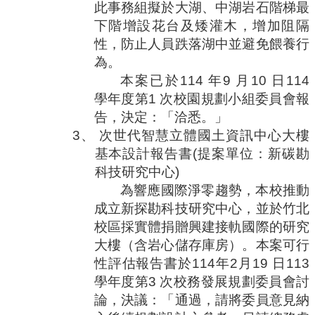
此事務組擬於大湖、中湖岩石階梯最
下階增設花台及矮灌木，增加阻隔
性，防止人員跌落湖中並避免餵養行
為。
本案已於
114
年
9
月
10
日
114
學年度第
1
次校園規劃小組委員會報
告，決定：「洽悉。」
3、
次世代智慧立體國土資訊中心大樓
基本設計報告書
(
提案單位：新碳勘
科技研究中心
)
為響應國際淨零趨勢，本校推動
成立新探勘科技研究中心，並於竹北
校區採實體捐贈興建接軌國際的研究
大樓（含岩心儲存庫房）。本案可行
性評估報告書於
114
年
2
月
19
日
113
學年度第
3
次校務發展規劃委員會討
論，決議：「通過，請將委員意見納