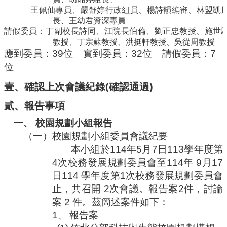
編
王佩仙專員、嚴舒婷行政組員、楊詩韻編審、林盟凱
行
長、王幼君資深專員
政
請假委員：
丁副校長詩同、江院長伯倫、
劉正忠教授、施世
會
教授、丁宗蘇教授、
洪挺軒教授
、吳從周教授
議
應到委員：
39
位
實到委員：
32
位
請假委員：
7
位
校
務
壹、
確認上次會議紀錄
(
確認通過
)
會
議
貳、
報告事項
校
一、
校園規劃小組報告
務
（一）
校園規劃小組委員會議紀要
發
本小組於
114
年
5
月
7
日
113
學年度第
展
4
次校務發展規劃委員會至
114
年
9
月
17
規
劃
日
114
學年度第
1
次校務發展規劃委員會
委
止，共召開
2
次會議。報告案
2
件，討論
員
案
2
件。茲簡述案件如下：
會
1、
報告案
綜