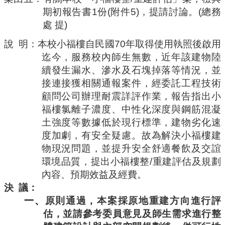
期初報告書
1
份
(
附件
5)
，提請討論。
(
總務
處
提
)
說
明：本校小福樓自民國
70
年取得使用執照後啟用
迄今，服務校內師生無數，近年該建物陸
續發生漏水、滲水及石塊掉落等情況，並
接連接獲相關通報案件，經委託工程技術
顧問公司辦理耐震詳評作業，報告指出小
福樓氯離子濃度、中性化深度與鋼筋混凝
土強度等數據低於現行標準，建物劣化速
度加劇，有安全疑慮。故為解決小福樓建
物現況問題，並提升安全舒適餐飲及交誼
環境品質，提出小福樓整
/
重建評估及規劃
內容、預期效益及經費。
決
議：
一、
原則通過，本案採原地重建方向進行評
估，並請參考委員意見及師生需求進行整