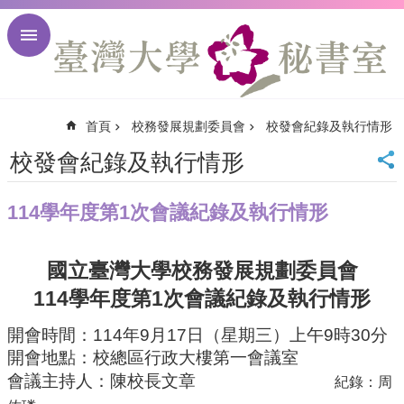
跳到主要內容區塊
進
階
搜
尋
首頁
校務發展規劃委員會
校發會紀錄及執行情形
回
首
校發會紀錄及執行情形
頁
臺
114學年度第1次會議紀錄及執行情形
大
首
頁
國立臺灣大學校務發展規劃委員會
臺
大
114
1
學年度第
次會議紀錄及執行情形
校
訊
開會時間：
114
年
9
月
17
日
（
星期三）上午
9
時
30
分
開會地點：校總區行政大樓第一會議室
English
網
會議主持人：陳校長文章
紀錄：周
站