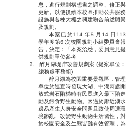
息，進行規劃構想書之調整、修正與
更新。以使後續本校區推動公共服務
設施與各棟大樓之興建吻合前述願景
及規劃。
本案已於
114
年
5
月
14
日
113
學年度第
6
次校園規劃小組委員會報
告，決定：「本案洽悉，委員意見提
供規劃單位參考。」
2、
醉月湖堤岸改善規劃案
(
提案單位：
總務處事務組
)
醉月湖為校園重要景觀區，管理
單位於巡查時發現大湖、中湖兩處開
放式岩石階梯時有民眾進入最下階走
動及餵食野生動物。因過於鄰近湖水
邊易產生人身安全問題且致使周遭環
境髒亂、改變野生動物生活習性，對
於校園安全及生態皆難有效管理，為