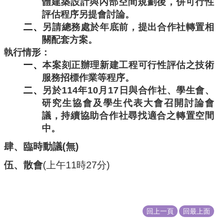
體建築設計與內部空間規劃後，併可行性
評估程序另提會討論。
二、
另請總務處於年底前，提出合作社轉置相
關配套方案。
執行情形：
一、
本案刻正辦理新建工程可行性評估之技術
服務招標作業等程序。
二、
另於
114
年
10
月
17
日與合作社、學生會、
研究生協會及學生代表大會召開討論會
議，持續協助合作社尋找適合之轉置空間
中。
肆、
臨時動議
(
無
)
伍、散會
(
上午
11
時
27
分
)
回上一頁
回最上面