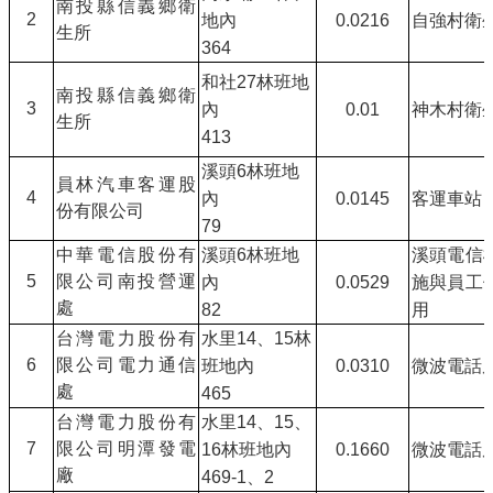
南投縣信義鄉衛
2
地內
0.0216
自強村衛
生所
364
和社
27
林班地
南投縣信義鄉衛
3
內
0.01
神木村衛
生所
413
溪頭
6
林班地
員林汽車客運股
4
內
0.0145
客運車站
份有限公司
79
中華電信股份有
溪頭
6
林班地
溪頭電信
5
限公司南投營運
內
0.0529
施與員工
處
82
用
台灣電力股份有
水里
14
、
15
林
6
限公司電力通信
班地內
0.0310
微波電話
處
465
台灣電力股份有
水里
14
、
15
、
7
限公司明潭發電
16
林班地內
0.1660
微波電話
廠
469-1
、
2