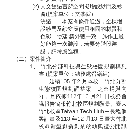
(2)
人文館語言所空間擬增設紗門及紗
窗
(
提案單位：文學院
)
決議：「本案有條件通過，全棟增
設紗門及紗窗應使用相同的材質和
色彩，使建
築外觀一致。施作上最
好能夠一次裝設，若要分階段裝
設，請考慮進程。」
（二）
案件簡介
1、
竹北分部科技與生態校園規劃構想
書
(
提案單位：總務處營繕組
)
延續
105
年
2
月本校「竹北分部
生態校園規劃調整案」之架構與內
容，且依據
112
年
10
月
21
日校務會
議報告簡報竹北校區規劃願景、臺大
竹北校區
Taiwan Tech Hub
中長程個
案計畫及
113
年
12
月
13
日臺大竹北
校區新型創新創業啟動典禮公開訊