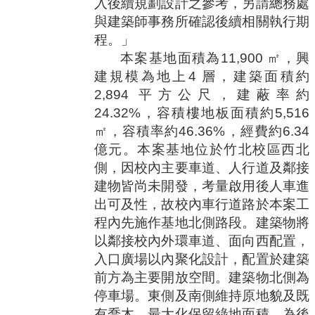
入後續規劃設計之參考，另請總務處
與建築師事務所確認後續相關執行期
程。」
本案基地面積為
11,900
㎡，興
建規模為地上
4
層，建築面積約
2,894
平方公尺，建蔽率約
24.32%
，容積樓地板面積約
5,516
㎡，容積率約
46.36%
，經費約
6.34
億元。本案基地位於竹北校區西北
側，因校內主要車道、人行道及鄰接
建物皆尚未開發，考量啟用後人車進
出可及性，故校內車行道路於本案工
程內先施作基地北側路段。建築物將
以鄰接校內外環車道、面向西配置，
入口廣場以內聚化設計，配置於建築
前方為主要開放空間。建築物北側為
停車場。東側及南側維持原地貌及既
有喬木，最大化保留綠地面積，為後