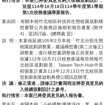
執行情形：本案已將委員意見納入後續規劃設計，
並提
114
年
10
月
18
日
114
學年度第
1
學期
第
1
次校務會議專案報告。
案由四：
有關
本校竹北校區科技與生態校園規劃構
想書暨公共服務設施期初報告書
案
(
附件
4)
，提請討論。
(
總務處
提
)
說
明：本案係延續
105
年
2
月本校「竹北分部生態
校園規劃調整案」建議構想書
(
第二次修正
)
調整案，進行構想書調整修正與更新，並
依據
112
年
10
月
21
日校務會議報告簡報竹
北校區規劃願景、
Taiwan Tech Hub
中長
程個案計畫及
113
年
12
月
13
日竹北校區新
型創新創業啟動典禮公開訊息辦理。
決
議：修正通過，請修正計畫期程並將委員意見納
入後續規劃設計之參考。
執行情形：本案已將委員意見納入報告書。
案由五：
有關本校「小福樓整
/
重建評估」案，檢具