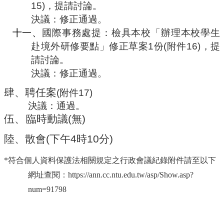
15)
，提請討論。
決議：修正通過。
十一、
國際事務處提：檢具本校「辦理本校學生
赴境外研修要點」修正草案
1
份
(
附件
16)
，提
請討論。
決議：修正通過。
肆、
聘任案
(
附件
17
)
決議：通過。
伍、
臨時動議
(
無
)
陸、
散
會
(
下午
4
時
10
分
)
*符合個人資料保護法相關規定之行政會議紀錄附件請至以下
網址查閱：https://ann.cc.ntu.edu.tw/asp/Show.asp?
num=91798