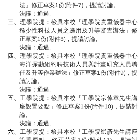
法」修正草案
1
份
(
附件
7)
，提請討論。
決議：通過。
三、
理學院提：檢具本校「理學院貴重儀器中心
稀少性科技人員之遴用及升等審查辦法」修
正草案
1
份
(
附件
8)
，提請討論。
決議：通過。
四、
理學院提：檢具本校「理學院貴重儀器中心
海洋探勘組約聘技術人員與計畫研究人員聘
任及升等作業辦法」修正草案
1
份
(
附件
9)
，提
請討論。
決議：通過。
五、
工學院提：檢具本校「工學院宗倬章先生講
座設置要點」修正草案
1
份
(
附件
10)
，提請討
論。
決議：通過。
六、
工學院提：檢具本校「工學院斌彥先生講座