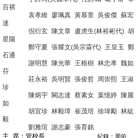
導
百祺
覽
袁孝維
廖珮真
黃慕萱
吳俊傑
蘇宏
常
達
見
倪衍玄
陳文章
盧虎生
(
林裕彬代
)
胡
問
星陽
答
鄭守夏
張耀文
(
吳宗霖代
)
王皇玉
鄭
關
石通
於
謝明慧
陳光華
王根樹
林忠孝
魏如
秘
芬
書
室
莊永裕
吳明賢
張俊哲
周崇熙
王淑
珍
服
陳炳宇
闕志達
蔡素女
葉憶婷
陳麗
務
團
如
隊
胡宜珍
林毅璋
崔茂培
徐瑋勵
林紘
毅
法
規
劉雅瑄
謝志豪
張育銘
彙
主
席：管校長
紀錄：周佑