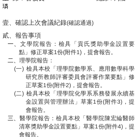
編
璘
行
政
壹、
確認上次會議紀錄
(
確認通過
)
會
議
貳、
報告事項
校
一、
文學院報告：檢具「貢氏獎助學金設置要
務
點」修正草案
1
份
(
附件
1)
，提會報告。
會
二、
理學院報告：
議
(
一
)
檢具本校「理學院數學系、應用數學科學
校
研究所教師評審委員會評審作業要點」修
務
正草案
1
份
(
附件
2)
，提會報告。
發
展
(
二
)
檢具本校「理學院化學系系務發展永續基
規
金設置與管理辦法」草案
1
份
(
附件
3)
，提
劃
會報告。
委
員
三、
醫學院報告：檢具本校「醫學院陳宏綸醫師
會
清寒獎助學金設置要點」草案
1
份
(
附件
4)
，提
會報告。
綜