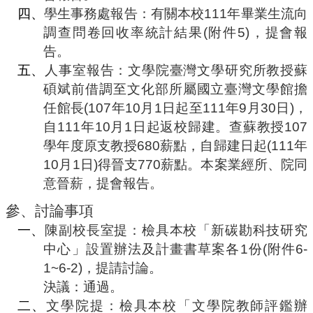
合
四、
學生事務處報告：有關本校
111
年畢業生流向
會
調查問卷回收率統計結果
(
附件
5)
，提會報
議
告。
紀
五、
人事室報告：文學院臺灣文學研究所教授蘇
錄
搜
碩斌前借調至文化部所屬國立臺灣文學館擔
尋
任館長
(107
年
10
月
1
日起至
111
年
9
月
30
日
)
，
其
自
111
年
10
月
1
日起返校歸建。查蘇教授
107
它
學年度原支教授
680
薪點，自歸建日起
(111
年
業
10
月
1
日
)
得晉支
770
薪點。本案業經所、院同
務
意晉薪，提會報告。
相
參、
討論事項
關
活
一、
陳副校長室提：檢具本校「新碳勘科技研究
動
中心」設置辦法及計畫書草案各
1
份
(
附件
6-
1~6-2)
，提請討論。
決議：通過。
二、
文學院提：檢具本校「文學院教師評鑑辦