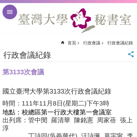
跳到主要內容區塊
進
階
搜
尋
首頁
行政會議
行政會議紀錄
回
首
行政會議紀錄
頁
臺
第3133次會議
大
首
頁
國立臺灣大學第
3133
次行政會議紀錄
臺
大
時間：
111
年
11
月
8
日
(
星期二
)
下午
3
時
校
地點：校總區第一行政大樓第一會議室
訊
出列席：管中閔
羅清華
陳銘憲
周家蓓
張上
English
淳
網
站
丁詩同
(
吳義華代
)
汪詩珮
葛宇甯
李