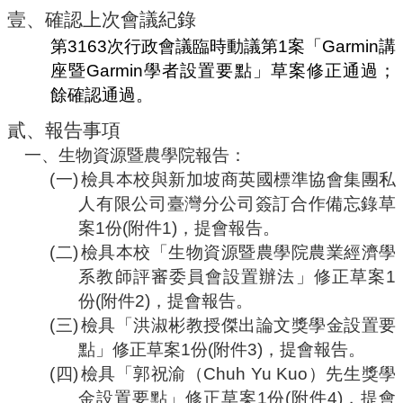
編
壹、
確認上次會議紀錄
行
第
3163
次行政會議臨時動議第
1
案「
Garmin
講
政
座暨
Garmin
學者設置要點」草案修正通過；
會
議
餘確認通過。
校
貳、
報告事項
務
一、
生物資源暨農學院報告
：
會
(
一
)
檢具本校與新加坡商英國標準協會集團私
議
人有限公司臺灣分公司簽訂合作備忘錄草
校
案
1
份
(
附件
1)
，
提會報告。
務
(
二
)
檢具本校「生物資源暨農學院農業經濟學
發
展
系教師評審委員會設置辦法」修正草案
1
規
份
(
附件
2)
，提會報告。
劃
(
三
)
檢具「洪淑彬教授傑出論文獎學金設置要
委
員
點」修正草案
1
份
(
附件
3)
，提會報告。
會
(四)
檢具「郭祝渝
（
Chuh Yu Kuo
）
先生獎學
金設置要點」修正草案
1
份
(
附件
4)
，提會
綜