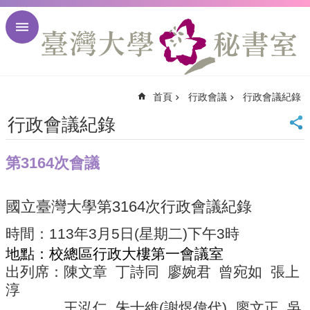
跳到主要內容區塊
進
階
搜
尋
首頁
行政會議
行政會議紀錄
回
首
行政會議紀錄
頁
臺
第3164次會議
大
首
頁
國立臺灣大學第
3164
次行政會議紀錄
臺
大
時間：
113
年
3
月
5
日
(
星期二
)
下午
3
時
校
地點：校總區行政大樓第一會議室
訊
出列席：陳文章
丁詩同
廖婉君
曾宛如
張上
English
淳
網
站
王泓仁
朱士維
(
謝煜偉代
)
廖文正
吳