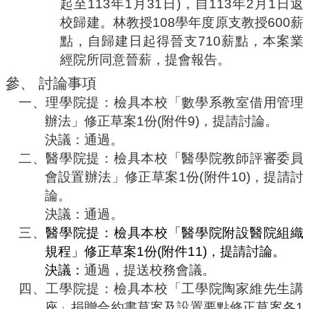
起至
113
年
1
月
31
日
)
，自
113
年
2
月
1
日返
校歸建。林教授
108
學年度原支教授
600
薪
點，自歸建日起得晉支
710
薪點，本案業
經院所同意晉薪，提會報告。
參、
討論事項
一、
理學院提：
檢具本校「數學系教室借用管理
辦法」修正草案
1
份
(
附件
9)
，提請討論。
決議：通過。
二、
醫學院提：檢具本校「醫學院教師評審委員
會設置辦法」修正草案
1
份
(
附件
10)
，提請討
論。
決議：通過。
三、
醫學院提：檢具本校「醫學院附設醫院組織
規程」修正草案
1
份
(
附件
11)
，提請討論。
決議：
通過，提送校務會議。
四、
工學院提：檢具本校「工學院陶家維先生講
座」捐贈合約書草案及設置要點修正草案各
1