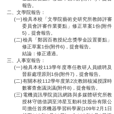
合
報告。
會
二、
文學院報告
：
議
(
一
)
檢具本校「
文學院藝術史研究所教師評審
紀
錄
委員會評審作業要點
」修正草案
1
份
(
附件
搜
5)
，提會報告。
尋
(
二
)
檢具「
鄭因百教授紀念獎學金設置要點
」
其
修正草案
1
份
(
附件
6)
，提會報告。
它
結論
：修正通過。
業
三、
人事室報告
：
務
(
一
)
檢具本校
113
學年度專任教研人員續聘及
相
晉薪處理原則
1
份
(
附件
7)
，提會報告。
關
(
二
)
有關本校
112
學年度第
2
次教師核減授課時
活
動
數審查會議決議
(
附件
8
)
，提會報告。
(
三
)
電
機資訊學院資訊網路與多媒體研究所教
授林守德借調至沛星互動科技
股份有限公
司擔任首席機器學習科學家
(109
年
2
月
1
日