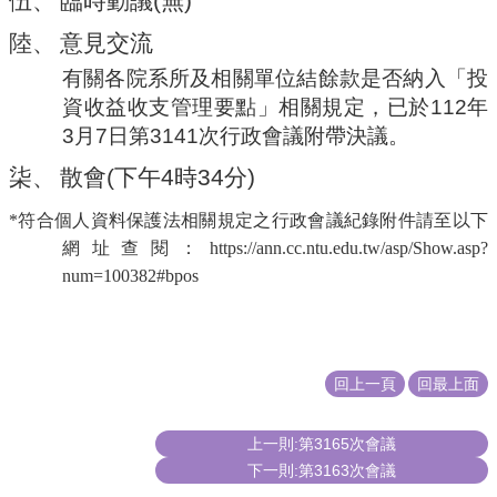
伍、
臨時動
議
(
無
)
陸、
意見交流
有關各院系所及相關單位結餘款是否納入「投
資收益收支管理要點」相關規定，已於
112
年
3
月
7
日第
3141
次行政會議附帶決議。
柒、
散
會
(
下午
4
時
34
分
)
*符合個人資料保護法相關規定之行政會議紀錄附件請至以下
網址查閱：https://ann.cc.ntu.edu.tw/asp/Show.asp?
num=100382#bpos
回上一頁
回最上面
上一則:第3165次會議
下一則:第3163次會議