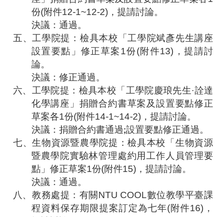
份
(
附件
12-1~12-2)
，提請討論。
決議：通過。
五、
工學院提：檢具本校「工學院斌彥先生講座
設置要點」修正草案
1
份
(
附件
13)
，提請討
論。
決議：修正通過。
六、
工學院提：檢具本校「工學院慶琅先生·詮達
化學講座」捐贈合約書草案及設置要點修正
草案各
1
份
(
附件
14-1~14-2)
，提請討論。
決議：捐贈合約書通過
;
設置要點修正通過。
七、
生物資源暨農學院提：檢具本校「生物資源
暨農學院實驗林管理處約用工作人員管理要
點」修正草案
1
份
(
附件
15)
，提請討論。
決議：通過。
八、
教務處提：有關
NTU COOL
數位教學平臺課
程資料保存期限提案訂定為七年
(
附件
16)
，