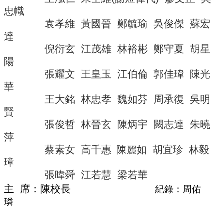
導
忠幟
覽
袁孝維
黃國晉
鄭毓瑜
吳俊傑
蘇宏
常
達
見
倪衍玄
江茂雄
林裕彬
鄭守夏
胡星
問
陽
答
張耀文
王皇玉
江伯倫
郭佳瑋
陳光
關
華
於
王大銘
林忠孝
魏如芬
周承復
吳明
秘
賢
書
室
張俊哲
林晉玄
陳炳宇
闕志達
朱曉
萍
服
蔡素女
高千惠
陳麗如
胡宜珍
林毅
務
團
璋
隊
張暐舜
江若慧
梁若華
法
主
席：
陳校長
紀錄：周佑
規
璘
彙