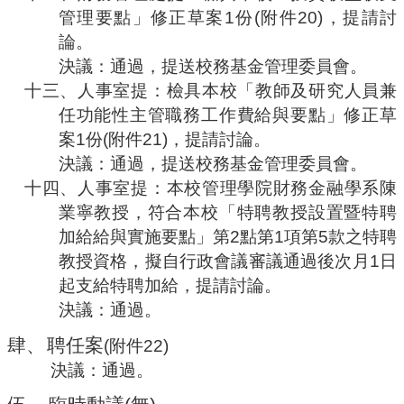
管理要點」修正草案
1
份
(
附件
20)
，提請討
論。
決議：通過，提送校務基金管理委員會。
十三、
人事室提：
檢具本校「教師及研究人員兼
任功能性主管職務工作費給與要點」修正草
案
1
份
(
附件
21)
，提請討論。
決議：通過，提送校務基金管理委員會。
十四、
人事室提
：本校管理學院財務金融學系陳
業寧教授，符合本校「特聘教授設置暨特聘
加給給與實施要點」第
2
點第
1
項第
5
款之特聘
教授資格，擬自行政會議審議通過後次月
1
日
起支給特聘加給，提請討論。
決議：通過。
肆、
聘任案
(
附件
22
)
決議：通過。