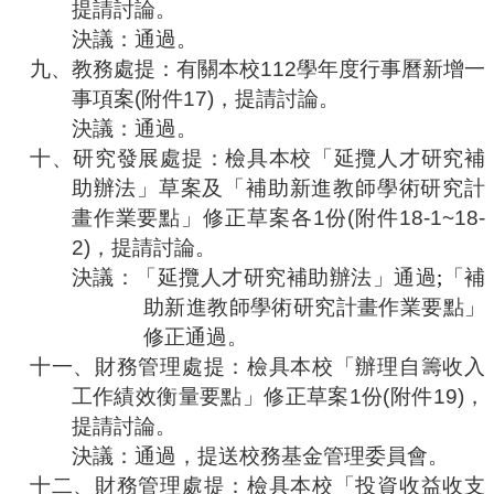
提請討論。
決議：通過。
九、
教務處提：有關本校
112
學年度行事曆新增一
事項案
(
附件
17
)
，提請討論。
決議：通過。
十、
研究發展處提：檢具本校「延攬人才研究補
助辦法」草案及「補助新進教師學術研究計
畫作業要點」修正草案各
1
份
(
附件
18-1~18-
2)
，提請討論。
決議：「延攬人才研究補助辦法」通過
;
「補
助新進教師學術研究計畫作業要點」
修正通過。
十一、
財務管理處提：檢具本校「辦理自籌收入
工作績效衡量要點」修正草案
1
份
(
附件
19)
，
提請討論。
決議：通過，提送校務基金管理委員會。
十二、
財務管理處提：檢具本校「投資收益收支