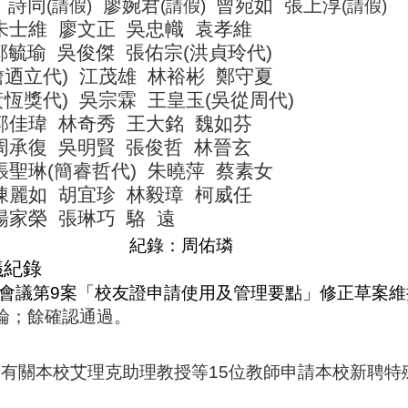
丁詩同
廖婉君
曾宛如
張上淳
(
請假
)
(
請假
)
(
請假
)
朱士維
廖文正
吳忠幟
袁孝維
鄭毓瑜
吳俊傑
張佑宗
(
洪貞玲代
)
詹迺立代
)
江茂雄
林裕彬
鄭守夏
黃恆獎代
)
吳宗霖
王皇玉
(
吳從周代
)
郭佳瑋
林奇秀
王大銘
魏如芬
周承復
吳明賢
張俊哲
林晉玄
張聖琳
(
簡睿哲代
)
朱曉萍
蔡素女
陳麗如
胡宜珍
林毅璋
柯威任
楊家榮
張琳巧
駱
遠
紀錄：周佑璘
議紀錄
會議第
9
案「校友證申請使用及管理要點」修正草案維
論；餘確認通過。
：有關本校艾理克助理教授等
15
位教師申請本校新聘特