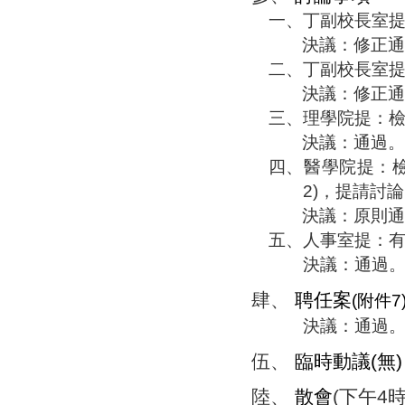
一、
丁副校長室
決議：修正通
二、
丁副校長室
決議：修正通
三、
理學院提：
決議：通過。
四、
醫學院提：
2)
，提請討論
決議：原則通
五、
人事室提：
決議：通過
肆、
聘任案
(
附件
7
決議：通過
伍、
臨時動議
(
無
)
陸、
散會
(
下午
4