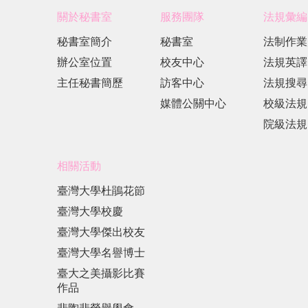
關於秘書室
服務團隊
法規彙編
秘書室簡介
秘書室
法制作業
辦公室位置
校友中心
法規英譯
主任秘書簡歷
訪客中心
法規搜尋
媒體公關中心
校級法規
院級法規
相關活動
臺灣大學杜鵑花節
臺灣大學校慶
臺灣大學傑出校友
臺灣大學名譽博士
臺大之美攝影比賽
作品