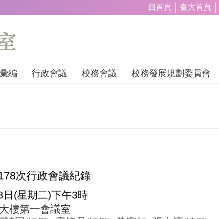
回首頁
臺大首頁
彙編
行政會議
校務會議
校務發展規劃委員會
178
次行政會議紀錄
8
日
(
星期二
)
下午
3
時
大樓第一會議室