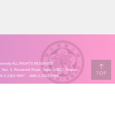
University ALL RIGHTS RESERVED
4, Roosevelt Road, Taipei, 10617 Taiwan
-2-2362-9997、+886-2-2362-0886