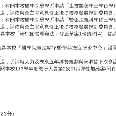
提：有關本校醫學院藥學系申請「生技製藥學士學位學
過，請依與會主管意見修正後提校務發展規劃委員會
提：有關本校醫學院藥學系申請「醫藥法規科學碩士學
過，請依與會主管意見修正後提校務發展規劃委員會
檢具本校「研究船管理辦法」修正草案
1
份
(
附件
4)
，提
檢具本校「醫學院臺法精準醫學與癌症研究中心」設
。
過，另請就人力及未來五年經費規劃與來源提下次會
有關本校
113
學年度教研人員第
2
次申請彈性加給案
(
附
。
)
。
時
21
分
)