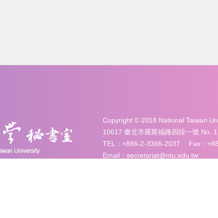
Copyright © 2018 National Taiwan 
10617 臺北市羅斯福路四段一號 No. 1, Sec. 
TEL：+886-2-3366-2037 Fax：+886
Email：secretariat@ntu.edu.tw