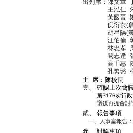
出列席：陳文章
王泓仁
黃國晉
倪衍玄
(
胡星陽
(
江伯倫
林忠孝
闕志達
高千惠
孔繁璐
主
席：
陳校長
壹、
確認上次會
第
3176
次行政
議後再提會討
貳、
報告事項
一、
人事室報告
參、
討論事項