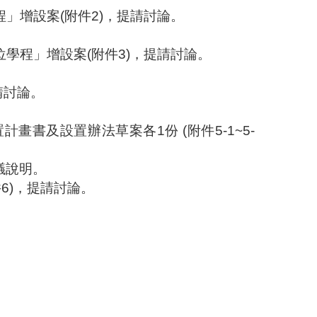
程」增設案
(
附件
2)
，提請討論。
。
位學程」增設案
(
附件
3)
，提請討論。
。
請討論。
置計畫書及設置辦法草案各
1
份
(
附件
5-1~5-
議說
明。
件
6)
，提請討論。