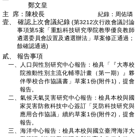
編
鄭文皇
行
主
席：
陳校長
紀錄：周佑璘
政
壹、
確認上次會議紀錄
(
第
3212
次行政會議討論
會
事項第
5
案「
重點科技研究學院教學優良教師
議
遴選委員會設置及遴選辦法
」草案修正通過；
校
餘確認通過
)
務
會
貳、
報告事項
議
一、
人口與性別研究中心報告：檢具「
『
大專校
院推動性別主流化輔導計畫（第一期）
』
夥
校
務
伴學校合作協議書」草案
1
份
(
附件
1)
，提會
發
報告。
展
二、
氣候天氣災害研究中心報告：檢具本校與國
規
劃
家災害防救科技中心簽訂「災防科技研究與
委
應用合作協議」續約草案
1
份
(
附件
2)
，提會
員
報告。
會
三、
海洋中心報告：檢具本校與國立臺灣海洋大
綜