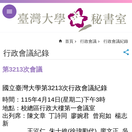
跳到主要內容區塊
進
階
搜
尋
首頁
行政會議
行政會議紀錄
回
首
行政會議紀錄
頁
臺
第3213次會議
大
首
頁
國立臺灣大學第
3213
次行政會議紀錄
臺
大
時間：
115
年
4
月
14
日
(
星期二
)
下午
3
時
校
地點：
校總區行政大樓第一會議室
訊
出列席：陳文章
丁詩同
廖婉君
曾宛如
楊志
English
新
網
站
王泓仁
朱士維
(
徐瑋勵代
)
廖文正
吳