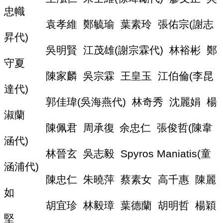
導
忠幟
覽
袁孝維
鄭毓瑜
葉素玲
張佑宗
(
謝志
常
昇代
)
見
吳明賢
江茂雄
(
謝宗霖代
)
林裕彬
鄭
問
守夏
答
陳家麟
吳宗霖
王皇玉
江伯倫
(
李昆
關
達代
)
於
郭佳瑋
(
吳海燕代
)
林奇秀
沈麗娟
楊
秘
淑蘭
書
室
陳佩君
周承復
余忠仁
張俊哲
(
陳韋
涵代
)
服
林晉玄
吳志毅
Spyros Maniatis(
童
務
團
涵浦
代
)
隊
陳忠仁
朱曉萍
蔡素女
高千惠
陳麗
如
法
規
胡宜珍
林毅璋
葉德蘭
胡明哲
楊穎
彙
堅