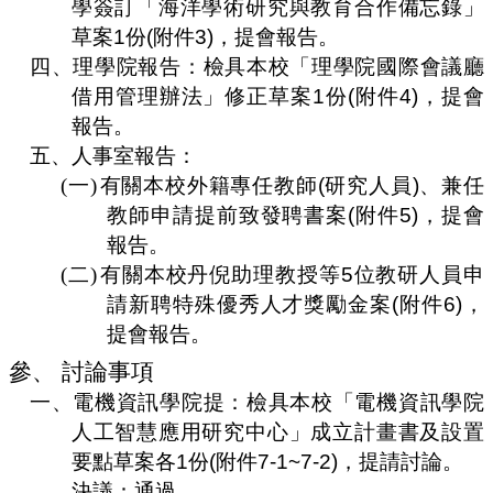
學簽訂「海洋學術研究與教育合作備忘錄」
合
草案
1
份
(
附件
3)
，提會報告。
會
議
四、
理學院報告：檢具本校「理學院國際會議廳
紀
借用管理辦法」修正草案
1
份
(
附件
4)
，提會
錄
報告。
搜
五、
人事室報告：
尋
(一)
有關本校外籍專任教師
(
研究人員
)
、兼任
其
教師申請提前致發聘書案
(
附件
5)
，提會
它
業
報告。
務
(二)
有關本校丹倪助理教授等
5
位教研人員申
請新聘特殊優秀人才獎勵金案
(
附件
6)
，
相
關
提會報告。
活
參、
討論事項
動
一、
電機資訊學院提
：檢具本校「電機資訊學院
人工智慧應用研究中心」成立計畫書及設置
要點草案各
1
份
(
附件
7-1~7-2)
，提請討論。
決議：通過。