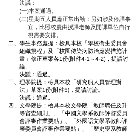
決議：
合
(
一
)
本案通過。
會
議
(
二
)
星期五人員應正常出勤；另如
涉及停課事
紀
宜，
比照校慶由授課老師及開課單位自行
錄
視需要安排。
搜
尋
二、
學生事務處提：
檢
具本校「學校衛生委員會
組織規程
」及
「校園傳染病防治應變措施計
其
畫
」
修正草案各
1
份
(
附件
4-1
～
4-2)
，提請討
它
業
論。
務
決議：
通過。
三、
理學院提：檢
具本校「研究船人員管理辦
相
法」草案
1
份
(
附件
5)
，提請討論。
關
活
決議：
通過。
動
四、
文學院提：檢具本校文學院「教師聘任及升
等審查細則」、「中國文學系教師評審委員
會評審作業要點」、「外國語文學系教師評
審委員會評審作業要點」、「歷史學系教師