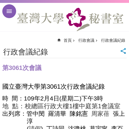
跳到主要內容區塊
進
階
搜
尋
首頁
行政會議
行政會議紀錄
回
首
行政會議紀錄
頁
臺
第3061次會議
大
首
頁
國立臺灣大學第
3061
次行政會議紀錄
臺
大
時
間：
109
年
2
月
4
日
(
星期二
)
下午
3
時
校
地
點：校總區行政大樓
1
樓中庭第
1
會議室
訊
出列席：管中閔
羅清華
陳銘憲
周家蓓
張上
English
淳
網
站
(
請假
)
丁詩同
沈瓊桃
葛宇甯
李百