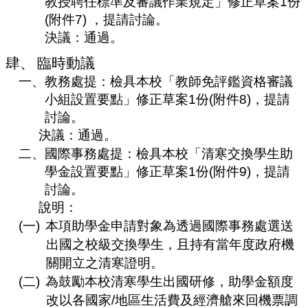
教授聘任標準及審議作業規定」修正草案
1
份
(
附件
7)
，提請討論。
決議：
通過。
肆、
臨時動議
一、
教務處提：檢具本校「教師免評鑑資格審議
小組設置要點」修正草案
1
份
(
附件
8)
，提請
討論。
決議：通過。
二、
國際事務處提：檢具本校「清寒交換學生助
學金設置要點」修正草案
1
份
(
附件
9)
，提請
討論。
說明：
(一)
本項助學金申請對象為透過國際事務處選送
出國之校級交換學生，且持有當年度政府機
關開立之清寒證明。
(二)
為鼓勵本校清寒學生出國研修，助學金額度
改以各國家
/
地區生活費及經濟艙來回機票調