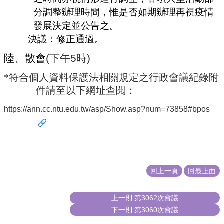
分調整辦理時間，惟是否如期辦理再視疫情
發展決定並公告之。
決議：修正通過。
陸、
散會
(
下午
5
時
)
*符合個人資料保護法相關規定之行政會議紀錄附
件請至以下網址查閱：
https://ann.cc.ntu.edu.tw/asp/Show.asp?num=73858#bpos
回上一頁
回最上面
上一則:第3062次會議
下一則:第3060次會議