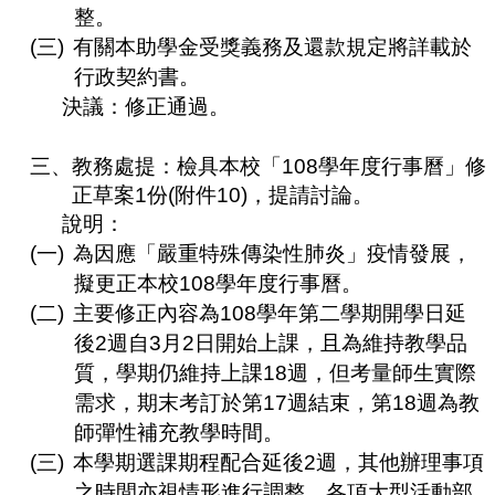
整。
(三)
有關本助學金受獎義務及還款規定將詳載於
行政契約書。
決議：修正通過。
三、
教務處提：檢具本校「
108
學年度行事曆」修
正草案
1
份
(
附件
10)
，提請討論。
說明：
(一)
為因應「嚴重特殊傳染性肺炎」疫情發展，
擬更正本校
108
學年度行事曆。
(二)
主要修正內容為
108
學年第二學期開學日延
後
2
週自
3
月
2
日開始上課，且為維持教學品
質，學期仍維持上課
18
週，但考量師生實際
需求，期末考訂於第
17
週結束，第
18
週為教
師彈性補充教學時間。
(三)
本學期選課期程配合延後
2
週，其他辦理事項
之時間亦視情形進行調整，各項大型活動部