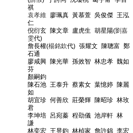
導
祺
覽
袁孝維
廖珮真
黃慕萱
吳俊傑
王泓
常
仁
見
倪衍玄
陳文章
盧虎生
胡星陽
(
劉嘉
問
答
雯
代
)
詹長權
(
楊銘欽
代
)
張耀文
陳聰富
鄭
關
石通
於
廖咸興
陳光華
孫效智
林忠孝
魏如
秘
書
芬
室
顏嗣鈞
陳石池
王泰升
蔡素女
葉憶婷
陳麗
服
務
如
團
胡宜珍
何善欣
莊榮輝
陳昭珍
林玫
隊
君
法
李坤培
呂宛蓁
程劭儀
池岸軒
林
規
謙
彙
林奕宏
王昱鈞
林楨家
詹許錦
李宏