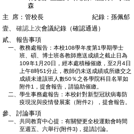
編
森
行
主
席：管校長
紀錄：孫佩郁
政
會
壹、
確認上次
會議紀錄（確認通過）
議
貳、
報告事項
校
一、
教務處報告：本校
108
學年度第
1
學期學士
務
會
班、碩、博士班各教師應送成績之截止日為
議
109
年
1
月
20
日，經本處積極催繳，至
2
月
4
日
上午
8
時
51
分止，教師仍未送成績或所繳交之
校
務
成績未達該班人數
50
％之各學院科目名單如
發
附件
1
，提會報告，請協助催繳。
展
二、
學生事務處報告：本校針對新型冠狀病毒防
規
疫現況與疫情發展案（附件
2
），提會報告。
劃
委
參、
討論事項
員
一、
共同教育中心提：有關變更全校運動會時間
會
至週五、六舉行
(
附件
3)
，提請討論。
綜