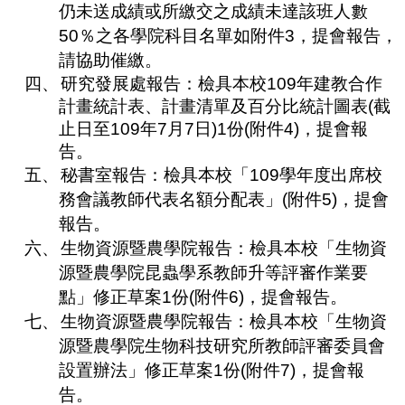
仍未送成績或所繳交之成績未達該班人數
合
會
50
％之各學院科目名單如附件
3
，提會報告，
議
請協助催繳。
紀
四
、
研究發展處報告：
檢具本
校
109
年建教合作
錄
計畫統計表、計畫清單及百分比統計圖表
(
截
搜
止日至
109
年
7
月
7
日
)1
份
(
附件
4)
，提會報
尋
告。
其
五
、
秘書室報告：檢具本校「
109
學年度出席校
它
務會議教師代表名額分配表」
(
附件
5)
，提會
業
務
報告。
六
、
生物資源暨農學院報告：檢
具
本
校「生物資
相
關
源暨農學院昆蟲學系教師升等評審作業要
活
點」修正草案
1
份
(
附件
6
)
，
提會報告。
動
七
、
生物資源暨農學院報告：檢
具
本
校「生物資
源暨農學院生物科技研究所教師評審委員會
設置辦法」修正草案
1
份
(
附件
7
)
，
提會報
告。