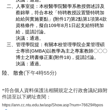
二、
人事室提：本校醫學院醫學系教授鄧述諄及
蔡錦華，符合本校「特聘教授設置暨特聘加
給給與實施要點」
(
附件
17)
第
2
點第
1
項第
4
款
資格條件，擬自
109
年
8
月
1
日起支給特聘加
給，提請討論。
決議：通過。
三、
管理學院提：有關本校管理學院企業管理碩
士專班
(GMBA)
以教學為主之專案教師〇〇〇
博士之聘書修正案
(
附件
18)
，提請討論。
決議：通過。
陸
、
散會
(
下午
4
時
55
分
)
*
符合個人資料保護法相關規定之行政會議紀錄附
件請至以下網址查閱：
https://ann.cc.ntu.edu.tw/asp/Show.asp?num=76629#bpos