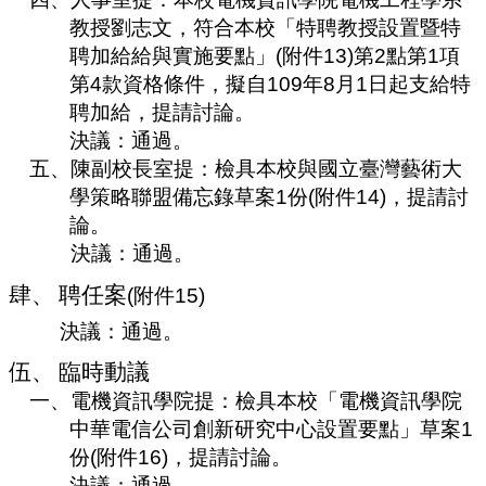
教授劉志文，符合本校「特聘教授設置暨特
聘加給給與實施要點」
(
附件
13
)
第
2
點第
1
項
第
4
款資格條件，擬自
109
年
8
月
1
日起支給特
聘加給，提請討論。
決議：通過。
五、
陳副校長室提：檢具本校與國立臺灣藝術大
學策略聯盟備忘錄草案
1
份
(
附件
14
)
，提請討
論。
決議：通過。
肆
、
聘任案
(
附件
15)
決議：通過。
伍
、
臨時動議
一、
電機資訊學院提：
檢具本校「電機資訊學院
中華電信公司創新研究中心設置要點」草案
1
份
(
附件
16)
，提請討論。
決議：通過。