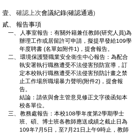
編
行
壹
、
確認上次
會議紀錄
確認通過
(
)
政
貳
、
報告事項
會
議
一
、
人事室報告：有關
外籍兼任教師
(
研究人員
)
為
辦理工作或居留許可申請，擬提早發給
109
學
校
務
年度聘書
(
名單如附件
1)
，提會報告。
會
二
、
環境保護暨職業安全衛生中心報告：為配合
議
執安署執行職務遭受不法侵害預防宣導，訂
校
定本校執行職務遭受不法侵害預防計畫之禁
務
止工作場所職場暴力聲明
(
附件
2)
，提會報
發
告。
展
規
結論：請依與會主管意見修正文字後函知本
劃
校各單位。
委
三
、
教務處報告：
本校
108
學年度第
2
學期學士
員
班、碩、博士班各教師應送成績之截止日為
會
109
年
7
月
5
日，至
7
月
21
日上午
9
時止，教師
綜