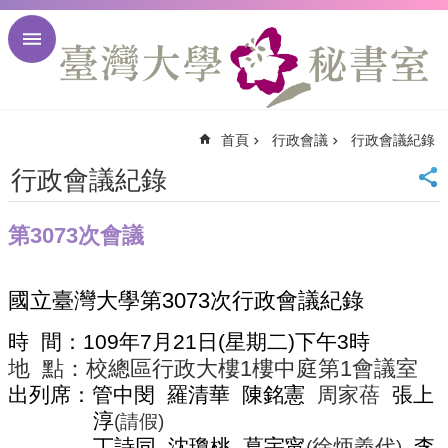
跳到主要內容區塊
進
階
搜
尋
首頁
行政會議
行政會議紀錄
回
首
行政會議紀錄
頁
臺
第3073次會議
大
首
頁
國立臺灣大學第
3073
次行政會議紀錄
臺
大
時
間：
109
年
7
月
21
日
(
星期二
)
下午
3
時
校
地
點：校總區行政大樓
1
樓中庭第
1
會議室
訊
出列席：管中閔
羅清華
陳銘憲
周家蓓
張上
English
淳
網
(
請假
)
站
丁詩同
沈瓊桃
葛宇甯
徐炳義代
李
(
)