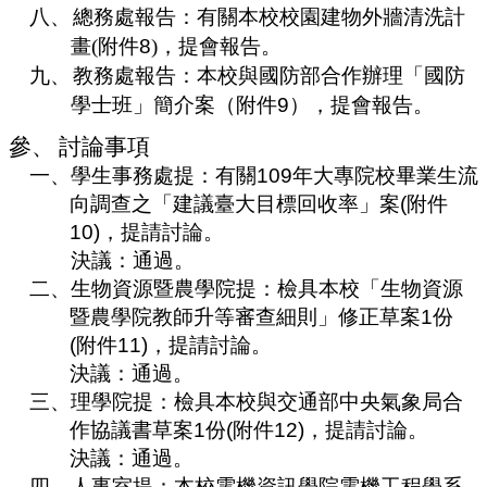
八、
總務處報告：有關本校校園建物外牆清洗計
畫
(
附件
8
)
，提會報告。
九、
教務處報告：本校與國防部合作辦理「國防
學士班」簡介案（附件
9
），提會報告。
參
、
討論事項
一、
學生事務處提：有關
109
年大專院校畢業生流
向調查之「建議臺大目標回收率」案
(
附件
10
)
，提請討論。
決議：通過。
二、
生物資源暨農學院提：
檢
具
本
校「
生物資源
暨農學院教師升等審查細則
」修正草案
1
份
(
附件
11
)
，提請討論。
決議：通過。
三、
理學院提：檢具本校與交通部中央氣象局合
作協議書草案
1
份
(
附件
12
)
，提請討論。
決議：通過。
四、
人事室提：本校電機資訊學院電機工程學系