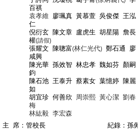
導
百祺
覽
袁孝維
廖珮真
黃慕萱
吳俊傑
王泓
常
仁
見
倪衍玄
陳文章
盧虎生
胡星陽
詹長
問
答
權
(
請假
)
張耀文
陳聰富
林仁光代
鄭石通
廖
(
)
關
咸興
於
陳光華
孫效智
林忠孝
魏如芬
顏嗣
秘
書
鈞
室
陳石池
王泰升
蔡素女
葉憶婷
陳麗
如
服
務
胡宜珍
何善欣
周崇熙
黃心潔
劉春
團
梅
隊
林紘毅
李宏森
法
主
席：管校長
紀錄：孫
規
彙