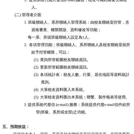
編
人。
行
(二)
管理者介面
政
1.
班級聯絡人、系所聯絡人管理系統：由校友聯絡室控管，含
會
議
資格審查、權限開放、資料修改等功能；
每一系、所或班級聯絡人設定為
1
人。
校
2.
各項管理功能：班級聯絡人、系所聯絡人及校友聯絡室就所
務
給予控管權限，可以：
會
議
(1)
查詢所管範圍校友聯絡資訊。
(2)
更新所管範圍校友聯絡資訊。
校
(3)
各項統計表：校友人數、行業、居住地區等資料統計
務
查詢。
發
展
(4)
大筆校友資料匯入本系統。
規
(5)
大筆校友資料匯出本系統：聯繫、製作報表等使用。
劃
3.
提供系統代發信
(e-mail)
服務：系統提供代發
e-mail
信件給所
委
管
(
班級、系所或全部
)
之功能。
員
會
五、預期效益：
綜