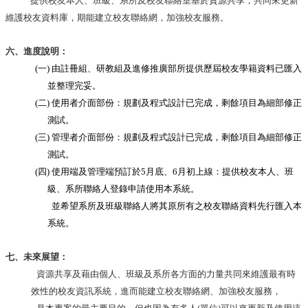
提供校友本人、班級、系所及校友聯絡室基於資源共享，共同來更新
合
維護校友資料庫，期能建立校友聯絡網，加強校友服務。
會
議
六、進度說明：
紀
錄
(一)
由註冊組、研教組及進修推廣部所提供歷屆校友學籍資料已匯入
搜
並整理完妥。
尋
(二)
使用者介面部份：規劃及程式設計已完成，剩餘項目為細部修正
測試。
其
它
(三)
管理者介面部份：規劃及程式設計已完成，剩餘項目為細部修正
業
測試。
務
(四)
使用端及管理端預訂於
5
月底、
6
月初上線：提供校友本人、班
級、系所聯絡人登錄申請使用本系統。
相
關
並希望系所及班級聯絡人將其原所有之校友聯絡資料先行匯入本
活
系統。
動
七、未來展望：
資源共享及藉由個人、班級及系所各方面的力量共同來維護最有時
效性的校友資訊系統，進而能建立校友聯絡網、加強校友服務，