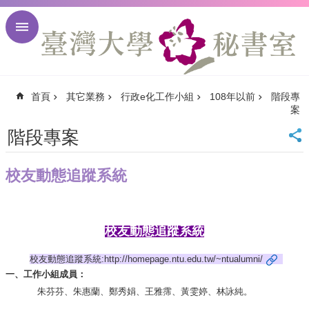
跳到主要內容區塊
進
階
搜
尋
首頁
其它業務
行政e化工作小組
108年以前
階段專
回
案
首
頁
階段專案
臺
大
校友動態追蹤系統
首
頁
臺
大
校友動態追蹤系統
校
訊
校友動態追蹤系統:
http://homepage.ntu.edu.tw/~ntualumni/
English
一、工作小組成員：
網
朱芬芬、朱惠蘭、鄭秀娟、王雅霈、黃雯婷、林詠純。
站