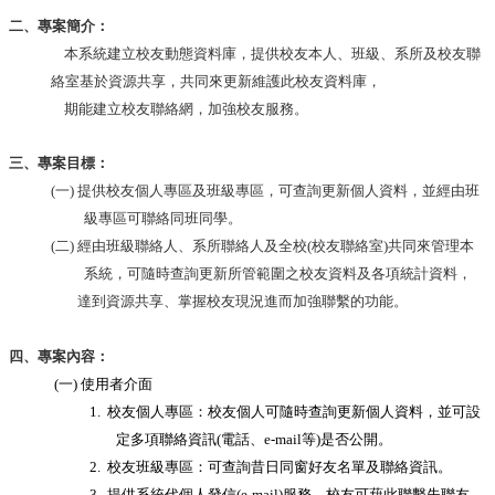
導
二、專案簡介：
覽
本系統建立校友動態資料庫，提供校友本人、班級、系所及校友聯
常
絡室基於資源共享，共同來更新維護此校友資料庫，
見
期能建立校友聯絡網，加強校友服務。
問
答
三、專案目標：
關
(一)
提供校友個人專區及班級專區，可查詢更新個人資料，並經由班
於
級專區可聯絡同班同學。
秘
(二)
經由班級聯絡人、系所聯絡人及全校
(
校友聯絡室
)
共同來管理本
書
室
系統，可隨時查詢更新所管範圍之校友資料及各項統計資料，
達到資源共享、掌握校友現況進而加強聯繫的功能。
服
務
四、專案內容：
團
隊
(一)
使用者介面
1.
校友個人專區：校友個人可隨時查詢更新個人資料，並可設
法
定多項
聯絡資訊
(
電話、
e-mail
等
)
是否公開。
規
2.
校友班級專區：可查詢昔日同窗好友名單及聯絡資訊。
彙
3.
提供系統代個人發信
(e-mail)
服務，校友可藉此聯繫失聯友