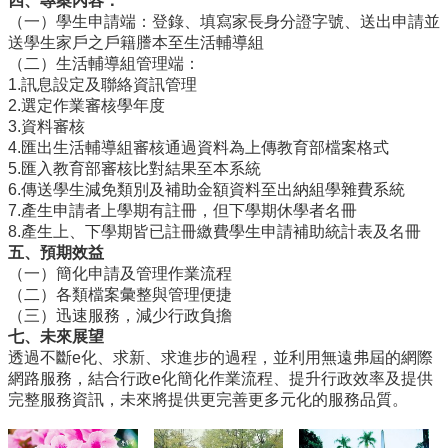
四、專案內容：
編
（一）學生申請端：登錄、填寫家長身分證字號、送出申請並
行
送學生家戶之戶籍謄本至生活輔導組
政
（二）生活輔導組管理端：
會
1.訊息設定及聯絡資訊管理
議
2.選定作業審核學年度
3.資料審核
校
4.匯出生活輔導組審核通過資料為上傳教育部檔案格式
務
5.匯入教育部審核比對結果至本系統
會
6.傳送學生減免類別及補助金額資料至出納組學雜費系統
議
7.產生申請者上學期有註冊，但下學期休學者名冊
8.產生上、下學期皆已註冊繳費學生申請補助統計表及名冊
校
五、預期效益
務
（一）簡化申請及管理作業流程
發
（二）各類檔案彙整與管理便捷
展
（三）迅速服務，減少行政負擔
規
七、未來展望
劃
透過不斷e化、求新、求進步的過程，並利用無遠弗屆的網際
委
網路服務，結合行政e化簡化作業流程、提升行政效率及提供
員
完整服務資訊，未來將提供更完善更多元化的服務品質。
會
綜