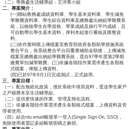
（二）學務處生活輔導組：王沛菁小姐
導
二、專案簡介：
覽
(一)聯結教務處成績資料庫、學生基本資料庫、學生減免
常
學雜費資料庫、學生綜合資料庫及總務處出納組學雜費系
見
統，以檢核學生在學資格、學業成績及操行平均成績，且
問
可自動帶出學生基本資料，俾利本組進行審核及匯整資
答
料。
(二)依作業時限上傳檔案至教育部政府各類助學措施系統
關
整合平台，俟系統整合平台回覆應補助金額後，上傳減免
於
檔案至總務處出納組學雜費系統，逕自97學年度第2學期
秘
繳費單扣減學雜費。(三)依據各階段作業需求產生各類格
書
式檔案，俾能上傳資料。
室
(四)已於97年9月1日完成測試，正式啟用。
三、專案目標：
服
（一）配合無紙化政策，僅於系統中填寫資料，逕送學生家戶
務
之戶籍謄本至生活輔導組。
團
（二）提供更快速的作業、管理及簡化流程。
隊
（三）依據各階段作業需求產生各類格式檔案，上傳資料及管
理者使用。
法
（四）結合ntu email帳號單一登入(Single Sign-On, SSO)，
規
免除使用者需記多組帳號密碼之麻煩。
彙