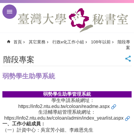
跳到主要內容區塊
進
階
搜
尋
首頁
其它業務
行政e化工作小組
108年以前
階段專
回
案
首
頁
階段專案
臺
大
弱勢學生助學系統
首
頁
臺
弱勢學生助學管理系統
大
學生申請系統網址：
校
https://info2.ntu.edu.tw/coloan/readme.aspx
訊
生活輔導組管理系統網址：
https://info2.ntu.edu.tw/coloan/admin/index_yearlist.aspx
English
一、工作小組成員：
網
（一）計資中心：吳宜芳小姐、李維恩先生
站