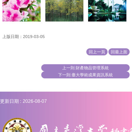
合
會
議
紀
錄
搜
上版日期：2019-03-05
尋
回上一頁
回最上面
其
它
業
上一則:財產物品管理系統
務
下一則:臺大學術成果資訊系統
相
關
活
動
更新日期
2026-08-07